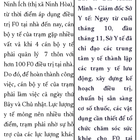
Ninh Ích (thị xã Ninh Hòa),
Minh - Giám đốc Sở
từ thời điểm áp dụng điều
Y tế: Ngay từ cuối
trị F0 tại nhà đến nay, cán
tháng 10, đầu
bộ y tế của trạm gặp nhiều
tháng 11, Sở Y tế đã
vất vả khi 4 cán bộ y tế
chỉ đạo các trung
phải quản lý 7 thôn với
tâm y tế thành lập
hơn 100 F0 điều trị tại nhà.
các trạm y tế lưu
Do đó, để hoàn thành công
động, xây dựng kế
việc, cán bộ y tế của trạm
hoạch điều trị,
phải làm việc cả ngày thứ
chuẩn bị sẵn sàng
Bảy và Chủ nhật. Lực lượng
cơ số thuốc, các vật
y tế mỏng nên nhiều thời
dụng cần thiết để tổ
điểm, trạm phải nhờ sự hỗ
chức chăm sóc sức
trợ của các lực lượng khác
khỏe cho F0 tại