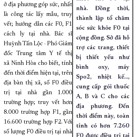
ở địa phương góp sức, nhất
nhà. Đồng thời,
là công tác lấy mẫu, truy
thành lập tổ chăm
vết; hướng dẫn các F0, F1
sóc sức khỏe F0 tại
cách ly tại nhà. Bác sĩ
cộng đồng. Sở đã hỗ
Huỳnh Tấn Lộc - Phó Giám
trợ các trang, thiết
đốc Trung tâm Y tế thị
bị thiết yếu như
xã Ninh Hòa cho biết, tính
bình oxy, máy
đến thời điểm hiện tại, trên
Spo2, nhiệt kế…,
địa bàn thị xã, số F0 điều
cung cấp gói thuốc
trị tại nhà gần 1.000
A, B và C cho các
trường hợp; truy vết hơn
địa phương. Đến
8.000 trường hợp F1, gần
thời điểm này, toàn
16.600 trường hợp F2. Với
tỉnh có hơn 7.260
số lượng F0 điều trị tại nhà
F0 được điều trị tại