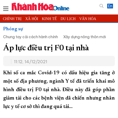
En
CHÍNH TRỊ
XÃ HỘI
KINH TẾ
DU LỊCH
VĂN HÓA
THỂ THAO
ĐỜI SỐNG
TIN ĐỊA PHƯƠNG
Phóng sự
Chung tay cải cách hành chính
Xây dựng nông thôn mới
KHOA HỌC - CÔNG NGHỆ
PHÁP LUẬT
BẠN ĐỌC
PHÓNG SỰ
THẾ GIỚI
MULTIMEDIA
VIDEO
ĐỌC BÁO ONLINE
Áp lực điều trị F0 tại nhà
PODCAST
THÔNG TIN - QUẢNG CÁO
11:12, 14/12/2021
QUY HOẠCH TỈNH KHÁNH HÒA
Khi số ca mắc Covid-19 có dấu hiệu gia tăng ở
TRƯỜNG SA BIỂN ĐẢO QUÊ HƯƠNG
một số địa phương, ngành Y tế đã triển khai mô
CHUNG TAY CẢI CÁCH HÀNH CHÍNH
hình điều trị F0 tại nhà. Điều này đã góp phần
XÂY DỰNG NÔNG THÔN MỚI
LỊCH CẮT ĐIỆN
giảm tải cho các bệnh viện dã chiến nhưng nhân
TÀU - XE - MÁY BAY
lực y tế cơ sở thì đang quá tải…
KỶ NIỆM 370 NĂM XÂY DỰNG VÀ PHÁT TRIỂN TỈNH KHÁNH HÒA
KHOẢNH KHẮC ĐẸP XỨ TRẦM