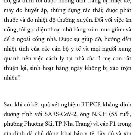
đó, gia đình tôi được hướng dẫn trang bị nhiệt kế,
máy đo huyết áp, thùng đựng rác thải; được phát
thuốc và đo nhiệt độ thường xuyên. Đối với việc ăn
uống, tôi gọi điện thoại nhờ hàng xóm mua giùm và
để ở ngoài cổng nhà. Được sự giúp đỡ, hướng dẫn
nhiệt tình của các cán bộ y tế và mọi người xung
quanh nên việc cách ly tại nhà của 3 mẹ con rất
thuận lợi, sinh hoạt hàng ngày không bị xáo trộn
nhiều”.
Sau khi có kết quả xét nghiệm RT-PCR khẳng định
dương tính với SARS-CoV-2, ông N.K.H (55 tuổi,
phường Phương Sài, TP. Nha Trang) và các F1 trong
gia đình đã chủ động khai báo y tế đầy đủ và xin