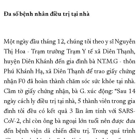
XÂY DỰNG KHÁNH HÒA TRỞ THÀNH THÀNH PHỐ TRỰC THUỘC 
Đa số bệnh nhân điều trị tại nhà
ĐẠI HỘI ĐẢNG CÁC CẤP
TRANG CHỦ
VỀ BÁO KHÁNH HÒA
Một ngày đầu tháng 12, chúng tôi theo y sĩ Nguyễn
Thị Hoa - Trạm trưởng Trạm Y tế xã Diên Thạnh,
huyện Diên Khánh đến gia đình bà N.T.M.G - thôn
Phú Khánh Hạ, xã Diên Thạnh để trao giấy chứng
nhận F0 đã hoàn thành chăm sóc sức khỏe tại nhà.
Cầm tờ giấy chứng nhận, bà G. xúc động: “Sau 14
ngày cách ly điều trị tại nhà, 5 thành viên trong gia
đình tôi đều có kết quả 3 lần âm tính với SARS-
CoV-2, chỉ còn ông bà ngoại lớn tuổi nên được đưa
đến bệnh viện dã chiến điều trị. Trong quá trình