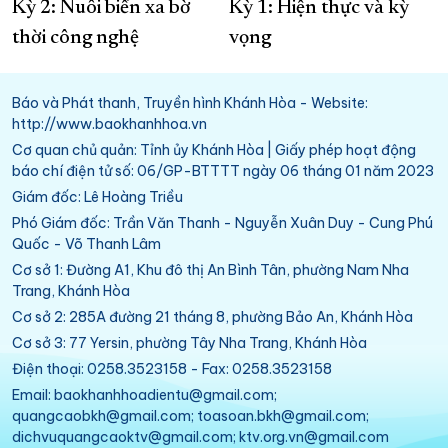
Kỳ 2: Nuôi biển xa bờ
Kỳ 1: Hiện thực và kỳ
thời công nghệ
vọng
Báo và Phát thanh, Truyền hình Khánh Hòa - Website:
http://www.baokhanhhoa.vn
Cơ quan chủ quản: Tỉnh ủy Khánh Hòa | Giấy phép hoạt động
báo chí điện tử số: 06/GP-BTTTT ngày 06 tháng 01 năm 2023
Giám đốc: Lê Hoàng Triều
Phó Giám đốc: Trần Văn Thanh - Nguyễn Xuân Duy - Cung Phú
Quốc - Võ Thanh Lâm
Cơ sở 1: Đường A1, Khu đô thị An Bình Tân, phường Nam Nha
Trang, Khánh Hòa
Cơ sở 2: 285A đường 21 tháng 8, phường Bảo An, Khánh Hòa
Cơ sở 3: 77 Yersin, phường Tây Nha Trang, Khánh Hòa
Điện thoại: 0258.3523158 - Fax: 0258.3523158
Email: baokhanhhoadientu@gmail.com;
quangcaobkh@gmail.com; toasoan.bkh@gmail.com;
dichvuquangcaoktv@gmail.com; ktv.org.vn@gmail.com