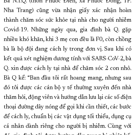
Bà N.T.Q. (thôn Phước Điền, xã Phước Đồng, TP.
Nha Trang) cũng vừa nhận giấy xác nhận hoàn
thành chăm sóc sức khỏe tại nhà cho người nhiễm
Covid-19. Những ngày qua, gia đình bà Q. gặp
nhiều khó khăn, khi 3 mẹ con đều là F0, còn chồng
bà là bộ đội đang cách ly trong đơn vị. Sau khi có
kết quả xét nghiệm dương tính với SARS-CoV-2, bà
Q. xin được cách ly tại nhà để chăm sóc 2 con nhỏ.
Bà Q kể: “Ban đầu tôi rất hoang mang, nhưng sau
đó tôi được các cán bộ y tế thường xuyên đến nhà
thăm hỏi, động viên và hướng dẫn lưu lại các số điện
thoại đường dây nóng để gọi khi cần thiết, các bước
để cách ly, chuẩn bị các vật dụng tối thiểu, dụng cụ
cá nhân dành riêng cho người bị nhiễm. Cùng với