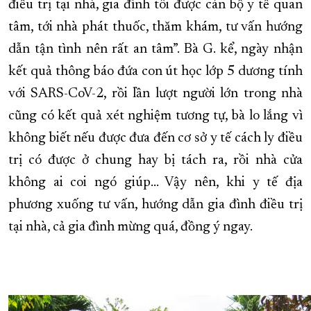
điều trị tại nhà, gia đình tôi được cán bộ y tế quan
tâm, tới nhà phát thuốc, thăm khám, tư vấn hướng
dẫn tận tình nên rất an tâm”. Bà G. kể, ngày nhận
kết quả thông báo đứa con út học lớp 5 dương tính
với SARS-CoV-2, rồi lần lượt người lớn trong nhà
cũng có kết quả xét nghiệm tương tự, bà lo lắng vì
không biết nếu được đưa đến cơ sở y tế cách ly điều
trị có được ở chung hay bị tách ra, rồi nhà cửa
không ai coi ngó giúp… Vậy nên, khi y tế địa
phương xuống tư vấn, hướng dẫn gia đình điều trị
tại nhà, cả gia đình mừng quá, đồng ý ngay.