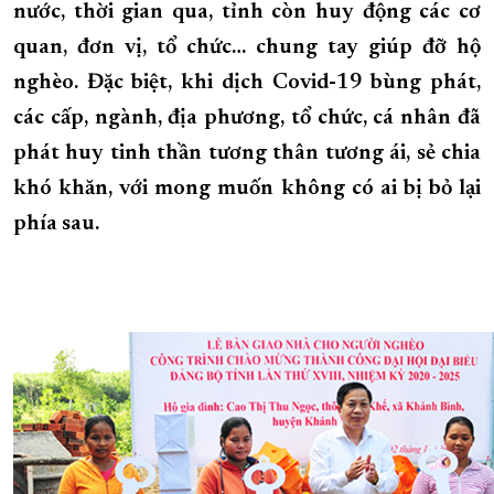
nước, thời gian qua, tỉnh còn huy động các cơ
XÂY DỰNG KHÁNH HÒA TRỞ THÀNH THÀNH PHỐ TRỰC THUỘC 
quan, đơn vị, tổ chức… chung tay giúp đỡ hộ
ĐẠI HỘI ĐẢNG CÁC CẤP
TRANG CHỦ
VỀ BÁO KHÁNH HÒA
nghèo. Đặc biệt, khi dịch Covid-19 bùng phát,
các cấp, ngành, địa phương, tổ chức, cá nhân đã
phát huy tinh thần tương thân tương ái, sẻ chia
khó khăn, với mong muốn không có ai bị bỏ lại
phía sau.