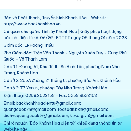
Báo và Phát thanh, Truyền hình Khánh Hòa - Website:
http://www.baokhanhhoa.vn
Cơ quan chủ quản: Tỉnh ủy Khánh Hòa | Giấy phép hoạt động
báo chí điện tử số: 06/GP-BTTTT ngày 06 tháng 01 năm 2023
Giám đốc: Lê Hoàng Triều
Phó Giám đốc: Trần Văn Thanh - Nguyễn Xuân Duy - Cung Phú
Quốc - Võ Thanh Lâm
Cơ sở 1: Đường A1, Khu đô thị An Bình Tân, phường Nam Nha
Trang, Khánh Hòa
Cơ sở 2: 285A đường 21 tháng 8, phường Bảo An, Khánh Hòa
Cơ sở 3: 77 Yersin, phường Tây Nha Trang, Khánh Hòa
Điện thoại: 0258.3523158 - Fax: 0258.3523158
Email: baokhanhhoadientu@gmail.com;
quangcaobkh@gmail.com; toasoan.bkh@gmail.com;
dichvuquangcaoktv@gmail.com; ktv.org.vn@gmail.com
Ghi rõ nguồn "Báo Khánh Hòa điện tử" khi sử dụng thông tin từ
website này