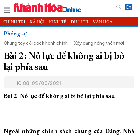
En
CHÍNH TRỊ
XÃ HỘI
KINH TẾ
DU LỊCH
VĂN HÓA
THỂ THAO
ĐỜI SỐNG
TIN ĐỊA PHƯƠNG
Phóng sự
Chung tay cải cách hành chính
Xây dựng nông thôn mới
KHOA HỌC - CÔNG NGHỆ
PHÁP LUẬT
BẠN ĐỌC
PHÓNG SỰ
THẾ GIỚI
MULTIMEDIA
VIDEO
ĐỌC BÁO ONLINE
Bài 2: Nỗ lực để không ai bị bỏ
PODCAST
THÔNG TIN - QUẢNG CÁO
lại phía sau
QUY HOẠCH TỈNH KHÁNH HÒA
10:08, 09/08/2021
TRƯỜNG SA BIỂN ĐẢO QUÊ HƯƠNG
CHUNG TAY CẢI CÁCH HÀNH CHÍNH
Bài 2: Nỗ lực để không ai bị bỏ lại phía sau
XÂY DỰNG NÔNG THÔN MỚI
LỊCH CẮT ĐIỆN
TÀU - XE - MÁY BAY
KỶ NIỆM 370 NĂM XÂY DỰNG VÀ PHÁT TRIỂN TỈNH KHÁNH HÒA
Ngoài những chính sách chung của Đảng, Nhà
KHOẢNH KHẮC ĐẸP XỨ TRẦM