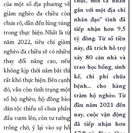
chức, mỗi cá nhân
của một số địa phương về
gắn với một địa chỉ
giảm nghèo đa chiều còn
nhân đạo” tỉnh đã
chưa rõ, dẫn đến lúng túng
tiếp nhận hơn 9,5
trong thực hiện. Nhất là từ
tỷ đồng. Từ số tiền
năm 2022, tiêu chí giảm
này, đã trích hỗ trợ
nghèo đa chiều sẽ có nhiều
xây 80 căn nhà và
thay đổi nâng cao, nếu
trao học bổng, sinh
không kịp thời nắm bắt thì
kế, chi phí chữa
rất khó thực hiện. Bên cạnh
bệnh… cho hàng
đó, vẫn còn tình trạng một
trăm hộ nghèo. Từ
số hộ nghèo, hộ đồng bào
đầu năm 2021 đến
dân tộc thiểu số chưa phấn
nay, cuộc vận động
đấu vươn lên, còn tư tưởng
đã tiếp nhận hơn
trông chờ, ỷ lại vào sự hỗ