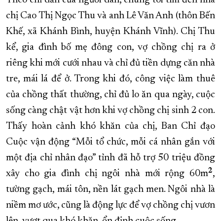
Theo chỉ dẫn của người dân, chúng tôi tìm đến nhà
chị Cao Thị Ngọc Thu và anh Lê Văn Anh (thôn Bến
Khế, xã Khánh Bình, huyện Khánh Vĩnh). Chị Thu
kể, gia đình bố mẹ đông con, vợ chồng chị ra ở
riêng khi mới cưới nhau và chỉ đủ tiền dựng căn nhà
tre, mái lá để ở. Trong khi đó, công việc làm thuê
của chồng thất thường, chỉ đủ lo ăn qua ngày, cuộc
sống càng chật vật hơn khi vợ chồng chị sinh 2 con.
Thấy hoàn cảnh khó khăn của chị, Ban Chỉ đạo
Cuộc vận động “Mỗi tổ chức, mỗi cá nhân gắn với
một địa chỉ nhân đạo” tỉnh đã hỗ trợ 50 triệu đồng
2
xây cho gia đình chị ngôi nhà mới rộng 60m
,
tường gạch, mái tôn, nền lát gạch men. Ngôi nhà là
niềm mơ ước, cũng là động lực để vợ chồng chị vươn