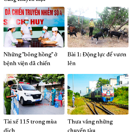
Những "bông hồng" ở
Bài 1: Động lực để vươn
bệnh viện dã chiến
lên
Tài xế 115 trong mùa
Thưa vắng những
dịch
chuyến tàu