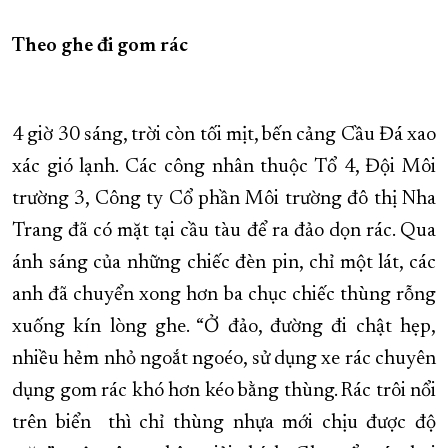
XÂY DỰNG KHÁNH HÒA TRỞ THÀNH THÀNH PHỐ TRỰC THUỘC 
Theo ghe đi gom rác
ĐẠI HỘI ĐẢNG CÁC CẤP
TRANG CHỦ
VỀ BÁO KHÁNH HÒA
4 giờ 30 sáng, trời còn tối mịt, bến cảng Cầu Đá xao
xác gió lạnh. Các công nhân thuộc Tổ 4, Đội Môi
trường 3, Công ty Cổ phần Môi trường đô thị Nha
Trang đã có mặt tại cầu tàu để ra đảo dọn rác. Qua
ánh sáng của những chiếc đèn pin, chỉ một lát, các
anh đã chuyển xong hơn ba chục chiếc thùng rỗng
xuống kín lòng ghe. “Ở đảo, đường đi chật hẹp,
nhiều hẻm nhỏ ngoắt ngoéo, sử dụng xe rác chuyên
dụng gom rác khó hơn kéo bằng thùng. Rác trôi nổi
trên biển thì chỉ thùng nhựa mới chịu được độ