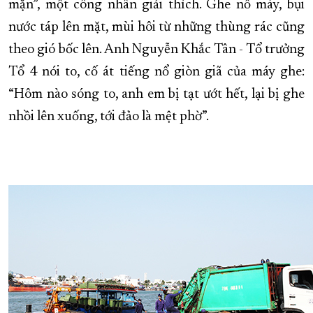
mặn”, một công nhân giải thích. Ghe nổ máy, bụi
nước táp lên mặt, mùi hôi từ những thùng rác cũng
theo gió bốc lên. Anh Nguyễn Khắc Tân - Tổ trưởng
Tổ 4 nói to, cố át tiếng nổ giòn giã của máy ghe:
“Hôm nào sóng to, anh em bị tạt ướt hết, lại bị ghe
nhồi lên xuống, tới đảo là mệt phờ”.