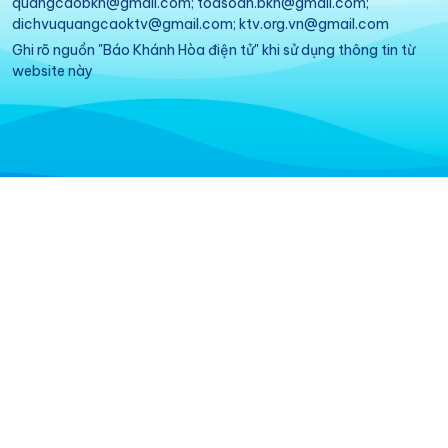
quangcaobkh@gmail.com; toasoan.bkh@gmail.com;
dichvuquangcaoktv@gmail.com; ktv.org.vn@gmail.com
Ghi rõ nguồn "Báo Khánh Hòa điện tử" khi sử dụng thông tin từ
website này