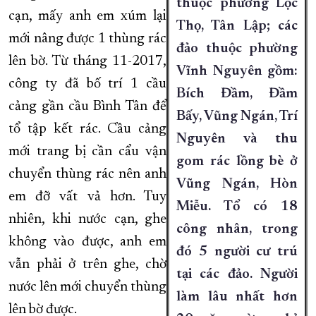
thuộc phường Lộc
cạn, mấy anh em xúm lại
Thọ, Tân Lập; các
mới nâng được 1 thùng rác
đảo thuộc phường
lên bờ. Từ tháng 11-2017,
Vĩnh Nguyên gồm:
công ty đã bố trí 1 cầu
Bích Đầm, Đầm
cảng gần cầu Bình Tân để
Bấy, Vũng Ngán, Trí
tổ tập kết rác. Cầu cảng
Nguyên và thu
mới trang bị cần cẩu vận
gom rác lồng bè ở
chuyển thùng rác nên anh
Vũng Ngán, Hòn
em đỡ vất vả hơn. Tuy
Miễu. Tổ có 18
nhiên, khi nước cạn, ghe
công nhân, trong
không vào được, anh em
đó 5 người cư trú
vẫn phải ở trên ghe, chờ
tại các đảo. Người
nước lên mới chuyển thùng
làm lâu nhất hơn
lên bờ được.