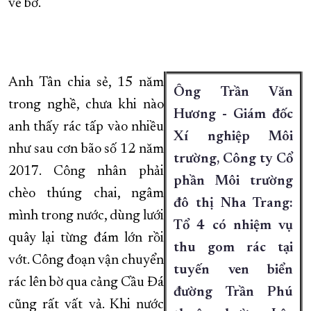
về bờ.
Anh Tân chia sẻ, 15 năm
Ông Trần Văn
trong nghề, chưa khi nào
Hương - Giám đốc
anh thấy rác tấp vào nhiều
Xí nghiệp Môi
như sau cơn bão số 12 năm
trường, Công ty Cổ
2017. Công nhân phải
phần Môi trường
chèo thúng chai, ngâm
đô thị Nha Trang:
mình trong nước, dùng lưới
Tổ 4 có nhiệm vụ
quây lại từng đám lớn rồi
thu gom rác tại
vớt. Công đoạn vận chuyển
tuyến ven biển
rác lên bờ qua cảng Cầu Đá
đường Trần Phú
cũng rất vất vả. Khi nước