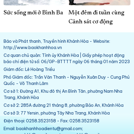
Sức sống mới ở Bình Ba
Một đêm đi tuần cùng
Cảnh sát cơ động
Báo và Phát thanh, Truyền hình Khánh Hòa - Website:
http://www.baokhanhhoa.vn
Cơ quan chủ quản: Tỉnh ủy Khánh Hòa | Giấy phép hoạt động
báo chí điện tử số: 06/GP-BTTTT ngày 06 tháng 01 năm 2023
Giám đốc: Lê Hoàng Triều
Phó Giám đốc: Trần Văn Thanh - Nguyễn Xuân Duy - Cung Phú
Quốc - Võ Thanh Lâm
Cơ sở 1: Đường A1, Khu đô thị An Bình Tân, phường Nam Nha
Trang, Khánh Hòa
Cơ sở 2: 285A đường 21 tháng 8, phường Bảo An, Khánh Hòa
Cơ sở 3: 77 Yersin, phường Tây Nha Trang, Khánh Hòa
Điện thoại: 0258.3523158 - Fax: 0258.3523158
Email: baokhanhhoadientu@gmail.com;