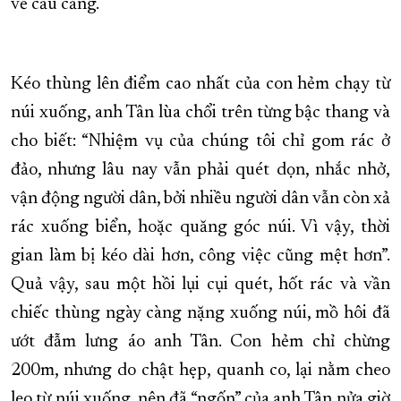
về cầu cảng.
Kéo thùng lên điểm cao nhất của con hẻm chạy từ
núi xuống, anh Tân lùa chổi trên từng bậc thang và
cho biết: “Nhiệm vụ của chúng tôi chỉ gom rác ở
đảo, nhưng lâu nay vẫn phải quét dọn, nhắc nhở,
vận động người dân, bởi nhiều người dân vẫn còn xả
rác xuống biển, hoặc quăng góc núi. Vì vậy, thời
gian làm bị kéo dài hơn, công việc cũng mệt hơn”.
Quả vậy, sau một hồi lụi cụi quét, hốt rác và vần
chiếc thùng ngày càng nặng xuống núi, mồ hôi đã
ướt đẫm lưng áo anh Tân. Con hẻm chỉ chừng
200m, nhưng do chật hẹp, quanh co, lại nằm cheo
leo từ núi xuống, nên đã “ngốn” của anh Tân nửa giờ