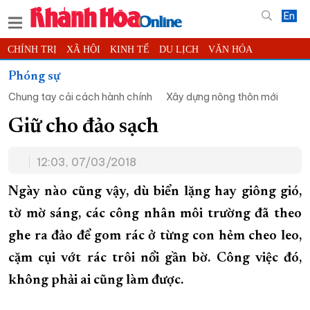
En
CHÍNH TRỊ
XÃ HỘI
KINH TẾ
DU LỊCH
VĂN HÓA
THỂ THAO
ĐỜI SỐNG
TIN ĐỊA PHƯƠNG
Phóng sự
Chung tay cải cách hành chính
Xây dựng nông thôn mới
KHOA HỌC - CÔNG NGHỆ
PHÁP LUẬT
BẠN ĐỌC
PHÓNG SỰ
THẾ GIỚI
MULTIMEDIA
VIDEO
ĐỌC BÁO ONLINE
Giữ cho đảo sạch
PODCAST
THÔNG TIN - QUẢNG CÁO
12:03, 07/03/2018
QUY HOẠCH TỈNH KHÁNH HÒA
Ngày nào cũng vậy, dù biển lặng hay giông gió,
TRƯỜNG SA BIỂN ĐẢO QUÊ HƯƠNG
tờ mờ sáng, các công nhân môi trường đã theo
CHUNG TAY CẢI CÁCH HÀNH CHÍNH
ghe ra đảo để gom rác ở từng con hẻm cheo leo,
XÂY DỰNG NÔNG THÔN MỚI
LỊCH CẮT ĐIỆN
cặm cụi vớt rác trôi nổi gần bờ. Công việc đó,
TÀU - XE - MÁY BAY
không phải ai cũng làm được.
KỶ NIỆM 370 NĂM XÂY DỰNG VÀ PHÁT TRIỂN TỈNH KHÁNH HÒA
KHOẢNH KHẮC ĐẸP XỨ TRẦM