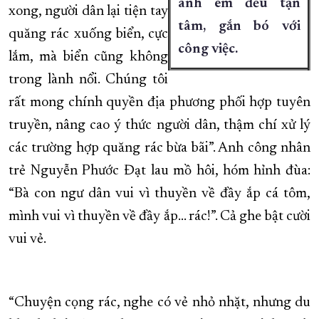
anh em đều tận
xong, người dân lại tiện tay
tâm, gắn bó với
quăng rác xuống biển, cực
công việc.
lắm, mà biển cũng không
trong lành nổi. Chúng tôi
rất mong chính quyền địa phương phối hợp tuyên
truyền, nâng cao ý thức người dân, thậm chí xử lý
các trường hợp quăng rác bừa bãi”. Anh công nhân
trẻ Nguyễn Phước Đạt lau mồ hôi, hóm hỉnh đùa:
“Bà con ngư dân vui vì thuyền về đầy ắp cá tôm,
mình vui vì thuyền về đầy ắp... rác!”. Cả ghe bật cười
vui vẻ.
“Chuyện cọng rác, nghe có vẻ nhỏ nhặt, nhưng du