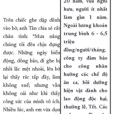
20 năm, vừa nghỉ
hưu, người ít nhất
làm gần 1 năm.
Trên chiếc ghe dập dềnh
Ngoài lương khoán
vào bờ, anh Tân chia sẻ rất
trung bình 6 - 6,5
chân tình: “Mưa nắng
triệu
chúng tôi đều chịu đựng
đồng/người/tháng,
được. Những ngày biển
công ty đảm bảo
động, dông bão, đi ghe bị
cho công nhân
nhồi lắc mệt nhoài, lên bờ
hưởng các chế độ
lại thấy rác tấp đầy, làm
ăn ca, bồi dưỡng
không xuể; nhưng vẫn
hiện vật dành cho
không oải như khi thấy
lao động độc hại,
công sức của mình vô ích.
thưởng lễ, Tết. Các
Nhiều lúc, anh em vừa dọn