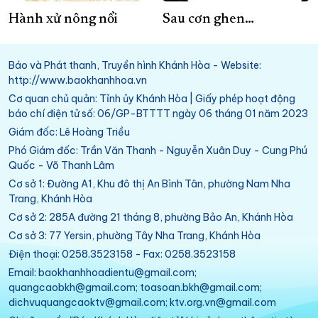
Hành xử nông nổi
Sau cơn ghen…
Báo và Phát thanh, Truyền hình Khánh Hòa - Website:
http://www.baokhanhhoa.vn
Cơ quan chủ quản: Tỉnh ủy Khánh Hòa | Giấy phép hoạt động
báo chí điện tử số: 06/GP-BTTTT ngày 06 tháng 01 năm 2023
Giám đốc: Lê Hoàng Triều
Phó Giám đốc: Trần Văn Thanh - Nguyễn Xuân Duy - Cung Phú
Quốc - Võ Thanh Lâm
Cơ sở 1: Đường A1, Khu đô thị An Bình Tân, phường Nam Nha
Trang, Khánh Hòa
Cơ sở 2: 285A đường 21 tháng 8, phường Bảo An, Khánh Hòa
Cơ sở 3: 77 Yersin, phường Tây Nha Trang, Khánh Hòa
Điện thoại: 0258.3523158 - Fax: 0258.3523158
Email: baokhanhhoadientu@gmail.com;
quangcaobkh@gmail.com; toasoan.bkh@gmail.com;
dichvuquangcaoktv@gmail.com; ktv.org.vn@gmail.com