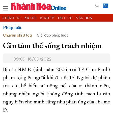
En
CHÍNH TRỊ
XÃ HỘI
KINH TẾ
DU LỊCH
VĂN HÓA
THỂ THAO
ĐỜI SỐNG
TIN ĐỊA PHƯƠNG
Pháp luật
Chuyện ghi ở tòa
Giải đáp pháp luật
KHOA HỌC - CÔNG NGHỆ
PHÁP LUẬT
BẠN ĐỌC
PHÓNG SỰ
THẾ GIỚI
MULTIMEDIA
VIDEO
ĐỌC BÁO ONLINE
Cần tâm thế sống trách nhiệm
PODCAST
THÔNG TIN - QUẢNG CÁO
09:09, 16/09/2022
QUY HOẠCH TỈNH KHÁNH HÒA
Bị cáo N.M.Đ (sinh năm 2006, trú TP. Cam Ranh)
TRƯỜNG SA BIỂN ĐẢO QUÊ HƯƠNG
phạm tội giết người khi ở tuổi 15. Người dự phiên
CHUNG TAY CẢI CÁCH HÀNH CHÍNH
tòa có thể hiểu sự nông nổi của vị thành niên,
XÂY DỰNG NÔNG THÔN MỚI
LỊCH CẮT ĐIỆN
nhưng nhiều người không đồng tình cách bị cáo
TÀU - XE - MÁY BAY
ngụy biện cho mình cũng như phản ứng của cha mẹ
KỶ NIỆM 370 NĂM XÂY DỰNG VÀ PHÁT TRIỂN TỈNH KHÁNH HÒA
Đ.
KHOẢNH KHẮC ĐẸP XỨ TRẦM