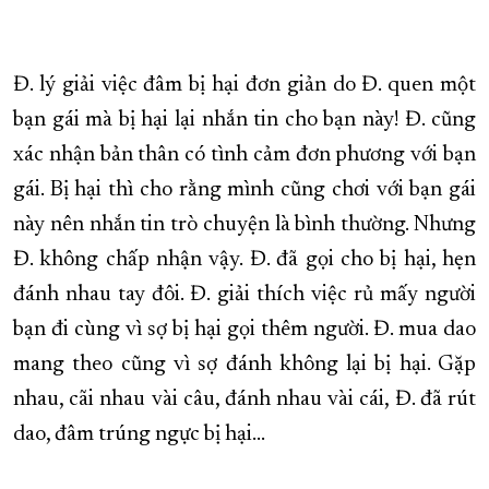
XÂY DỰNG KHÁNH HÒA TRỞ THÀNH THÀNH PHỐ TRỰC THUỘC 
ĐẠI HỘI ĐẢNG CÁC CẤP
TRANG CHỦ
VỀ BÁO KHÁNH HÒA
Đ. lý giải việc đâm bị hại đơn giản do Đ. quen một
bạn gái mà bị hại lại nhắn tin cho bạn này! Đ. cũng
xác nhận bản thân có tình cảm đơn phương với bạn
gái. Bị hại thì cho rằng mình cũng chơi với bạn gái
này nên nhắn tin trò chuyện là bình thường. Nhưng
Đ. không chấp nhận vậy. Đ. đã gọi cho bị hại, hẹn
đánh nhau tay đôi. Đ. giải thích việc rủ mấy người
bạn đi cùng vì sợ bị hại gọi thêm người. Đ. mua dao
mang theo cũng vì sợ đánh không lại bị hại. Gặp
nhau, cãi nhau vài câu, đánh nhau vài cái, Đ. đã rút
dao, đâm trúng ngực bị hại…