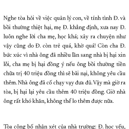
Nghe tòa hỏi về việc quản lý con, về tính tình Đ. và
bồi thường thiệt hại, mẹ Đ. khẳng định, xưa nay Đ.
luôn nghe lời cha mẹ, học khá; xảy ra chuyện như
vậy cũng do Đ. còn trẻ quá, khờ quá! Còn cha Đ.
bức xúc vì nhà ông đã nhiều lần sang nhà bị hại xin
lỗi, cha mẹ bị hại đồng ý nếu ông bồi thường tiền
chữa trị 40 triệu đồng thì sẽ bãi nại, không yêu cầu
thêm. Nhà ông đã cố chạy vạy đưa đủ. Vậy mà giờ ra
tòa, bị hại lại yêu cầu thêm 40 triệu đồng. Giờ nhà
ông rất khó khăn, không thể lo thêm được nữa.
Tòa công bố nhận xét của nhà trường: Đ. học yếu,