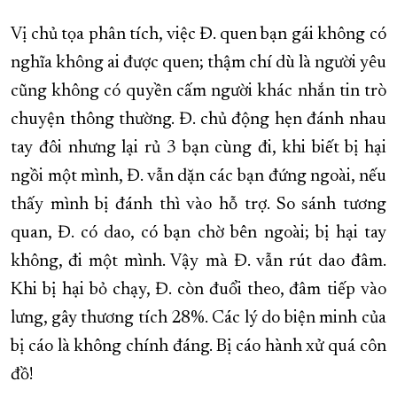
Vị chủ tọa phân tích, việc Đ. quen bạn gái không có
nghĩa không ai được quen; thậm chí dù là người yêu
cũng không có quyền cấm người khác nhắn tin trò
chuyện thông thường. Đ. chủ động hẹn đánh nhau
tay đôi nhưng lại rủ 3 bạn cùng đi, khi biết bị hại
ngồi một mình, Đ. vẫn dặn các bạn đứng ngoài, nếu
thấy mình bị đánh thì vào hỗ trợ. So sánh tương
quan, Đ. có dao, có bạn chờ bên ngoài; bị hại tay
không, đi một mình. Vậy mà Đ. vẫn rút dao đâm.
Khi bị hại bỏ chạy, Đ. còn đuổi theo, đâm tiếp vào
lưng, gây thương tích 28%. Các lý do biện minh của
bị cáo là không chính đáng. Bị cáo hành xử quá côn
đồ!