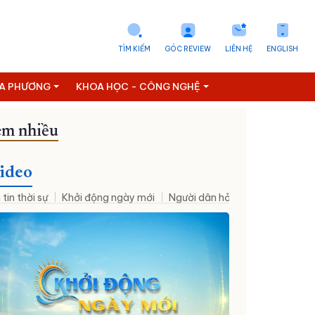
TÌM KIẾM
GÓC REVIEW
LIÊN HỆ
ENGLISH
ỊA PHƯƠNG
KHOA HỌC - CÔNG NGHỆ
m nhiều
ideo
 tin thời sự
Khởi động ngày mới
Người dân hỏi – Cơ quan nhà nư