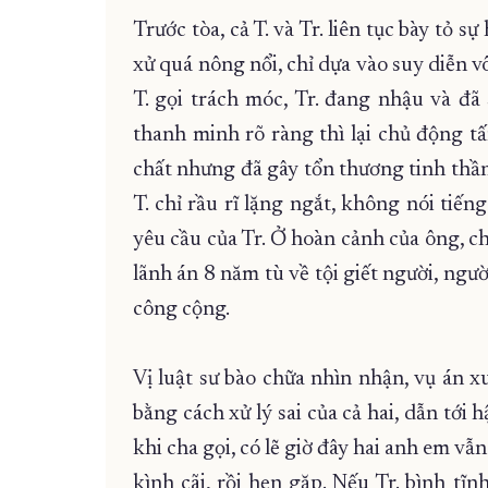
Trước tòa, cả T. và Tr. liên tục bày tỏ s
xử quá nông nổi, chỉ dựa vào suy diễn vô
T. gọi trách móc, Tr. đang nhậu và đã 
thanh minh rõ ràng thì lại chủ động t
chất nhưng đã gây tổn thương tinh thần 
T. chỉ rầu rĩ lặng ngắt, không nói tiến
yêu cầu của Tr. Ở hoàn cảnh của ông, ch
lãnh án 8 năm tù về tội giết người, ngườ
công cộng.
Vị luật sư bào chữa nhìn nhận, vụ án xu
bằng cách xử lý sai của cả hai, dẫn tới 
khi cha gọi, có lẽ giờ đây hai anh em vẫn
kình cãi, rồi hẹn gặp. Nếu Tr. bình tĩn