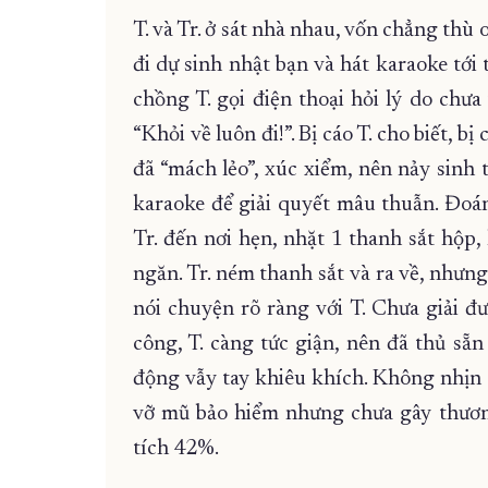
T. và Tr. ở sát nhà nhau, vốn chẳng thù 
đi dự sinh nhật bạn và hát karaoke tới
chồng T. gọi điện thoại hỏi lý do chưa 
“Khỏi về luôn đi!”. Bị cáo T. cho biết, bị
đã “mách lẻo”, xúc xiểm, nên nảy sinh t
karaoke để giải quyết mâu thuẫn. Đoá
Tr. đến nơi hẹn, nhặt 1 thanh sắt hộp
ngăn. Tr. ném thanh sắt và ra về, nhưng
nói chuyện rõ ràng với T. Chưa giải đư
công, T. càng tức giận, nên đã thủ sẵn 
động vẫy tay khiêu khích. Không nhịn đư
vỡ mũ bảo hiểm nhưng chưa gây thương 
tích 42%.