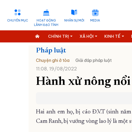
CHUYÊN MỤC
HOẠT ĐỘNG
NHÂN SỰ MỚI
MEDIA
LÃNH ĐẠO TỈNH
CHÍNH TRỊ
XÃ HỘI
KINH TẾ
Pháp luật
Chuyện ghi ở tòa
Giải đáp pháp luật
11:08, 19/08/2022
Hành xử nông nổi
Hai anh em họ, bị cáo Đ.V.T (sinh năm
Cam Ranh, bị vướng vòng lao lý là một s