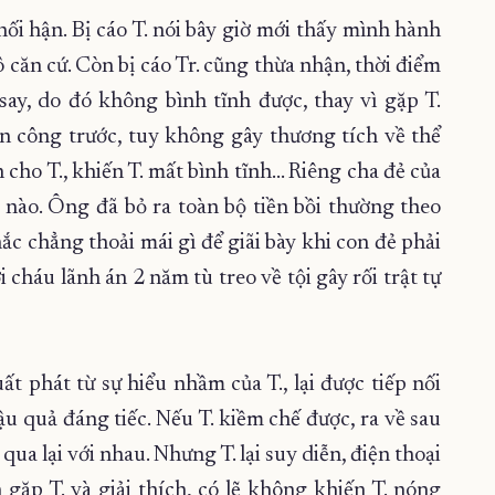
ự hối hận. Bị cáo T. nói bây giờ mới thấy mình hành
 căn cứ. Còn bị cáo Tr. cũng thừa nhận, thời điểm
say, do đó không bình tĩnh được, thay vì gặp T.
ấn công trước, tuy không gây thương tích về thể
cho T., khiến T. mất bình tĩnh… Riêng cha đẻ của
g nào. Ông đã bỏ ra toàn bộ tiền bồi thường theo
ắc chẳng thoải mái gì để giãi bày khi con đẻ phải
i cháu lãnh án 2 năm tù treo về tội gây rối trật tự
ất phát từ sự hiểu nhầm của T., lại được tiếp nối
hậu quả đáng tiếc. Nếu T. kiềm chế được, ra về sau
 qua lại với nhau. Nhưng T. lại suy diễn, điện thoại
h gặp T. và giải thích, có lẽ không khiến T. nóng