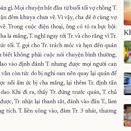
oán gì. Mọi chuyện bắt đầu từ buổi tối vợ chồng T.
 tận đêm khuya chưa về. Vì vậy, cha đẻ ở cùng vợ
về. Trong cuộc điện thoại, ông có tỏ ra bực bội:
Kh
 cha la mắng, T. nghĩ ngay tới Tr. và cho rằng vì Tr.
ức tối. T. gọi cho Tr. trách móc và hẹn đến quán
n biết không phải cuộc nói chuyện bình thường,
, lao vào định đánh T. nhưng được mọi người can
 vẫn còn tức do bị nghi oan nên quay lại quán để
ợc nỗi ấm ức bị cha mắng, lại thêm Tr. định tấn
dao. Khi đi ra, thấy Tr. đứng trước quán, T. chủ
ợc, Tr. nhặt lại thanh sắt, đánh vào đầu T., làm
tích. T. liền xông vào, đâm Tr. 3 nhát, thương