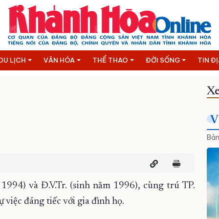
DU LỊCH
VĂN HÓA
THỂ THAO
ĐỜI SỐNG
TIN Đ
Xe
V
Bản
 1994) và Đ.V.Tr. (sinh năm 1996), cùng trú TP.
ự việc đáng tiếc với gia đình họ.