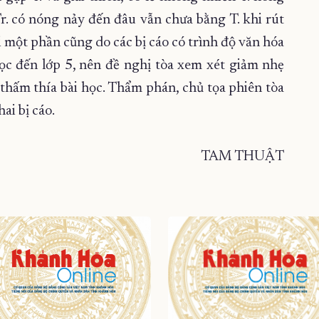
r. có nóng nảy đến đâu vẫn chưa bằng T. khi rút
i một phần cũng do các bị cáo có trình độ văn hóa
học đến lớp 5, nên đề nghị tòa xem xét giảm nhẹ
ã thấm thía bài học. Thẩm phán, chủ tọa phiên tòa
hai bị cáo.
TAM THUẬT