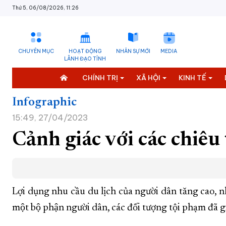
Thứ 5, 06/08/2026, 11:26
CHUYÊN MỤC
HOẠT ĐỘNG
NHÂN SỰ MỚI
MEDIA
LÃNH ĐẠO TỈNH
CHÍNH TRỊ
XÃ HỘI
KINH TẾ
Infographic
15:49, 27/04/2023
Cảnh giác với các chiêu
Lợi dụng nhu cầu du lịch của người dân tăng cao, nhất
một bộ phận người dân, các đối tượng tội phạm đã 