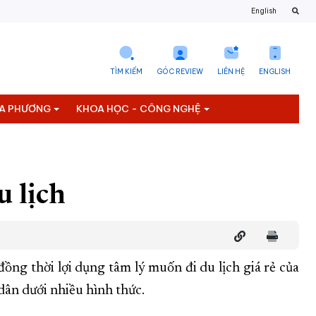
English
TÌM KIẾM
GÓC REVIEW
LIÊN HỆ
ENGLISH
ỊA PHƯƠNG
KHOA HỌC - CÔNG NGHỆ
u lịch
đồng thời lợi dụng tâm lý muốn đi du lịch giá rẻ của
ời dân dưới nhiều hình thức.