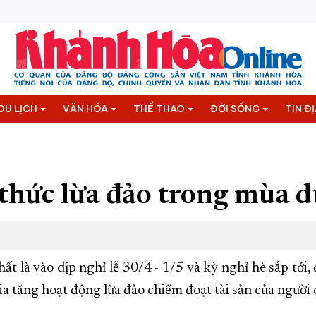
DU LỊCH
VĂN HÓA
THỂ THAO
ĐỜI SỐNG
TIN Đ
 thức lừa đảo trong mùa d
 là vào dịp nghỉ lễ 30/4 - 1/5 và kỳ nghỉ hè sắp tới, 
gia tăng hoạt động lừa đảo chiếm đoạt tài sản của ngư