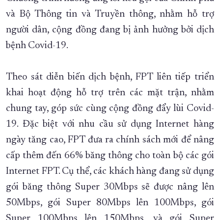
và Bộ Thông tin và Truyền thông, nhằm hỗ trợ
XÂY DỰNG KHÁNH HÒA TRỞ THÀNH THÀNH PHỐ TRỰC THUỘC 
người dân, cộng đồng đang bị ảnh hưởng bởi dịch
ĐẠI HỘI ĐẢNG CÁC CẤP
TRANG CHỦ
VỀ BÁO KHÁNH HÒA
bệnh Covid-19.
Theo sát diễn biến dịch bệnh, FPT liên tiếp triển
khai hoạt động hỗ trợ trên các mặt trận, nhằm
chung tay, góp sức cùng cộng đồng đẩy lùi Covid-
19. Đặc biệt với nhu cầu sử dụng Internet hàng
ngày tăng cao, FPT đưa ra chính sách mới để nâng
cấp thêm đến 66% băng thông cho toàn bộ các gói
Internet FPT. Cụ thể, các khách hàng đang sử dụng
gói băng thông Super 30Mbps sẽ được nâng lên
50Mbps, gói Super 80Mbps lên 100Mbps, gói
Super 100Mbps lên 150Mbps, và gói Super