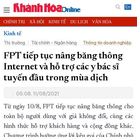
En
CHÍNH TRỊ
XÃ HỘI
KINH TẾ
DU LỊCH
VĂN HÓA
THỂ THAO
ĐỜI SỐNG
TIN ĐỊA PHƯƠNG
Kinh tế
Thị trường
Tài chính - Ngân hàng
Thông tin doanh nghiệp
KHOA HỌC - CÔNG NGHỆ
PHÁP LUẬT
BẠN ĐỌC
PHÓNG SỰ
THẾ GIỚI
MULTIMEDIA
VIDEO
ĐỌC BÁO ONLINE
FPT tiếp tục nâng băng thông
PODCAST
THÔNG TIN - QUẢNG CÁO
Internet và hỗ trợ các y bác sĩ
QUY HOẠCH TỈNH KHÁNH HÒA
tuyến đầu trong mùa dịch
TRƯỜNG SA BIỂN ĐẢO QUÊ HƯƠNG
05:08, 11/08/2021
CHUNG TAY CẢI CÁCH HÀNH CHÍNH
XÂY DỰNG NÔNG THÔN MỚI
LỊCH CẮT ĐIỆN
Từ ngày 10/8, FPT tiếp tục nâng băng thông cho
TÀU - XE - MÁY BAY
toàn bộ người dùng với giá không đổi, cùng các
hình thức hỗ trợ khách hàng và cộng đồng khác.
KỶ NIỆM 370 NĂM XÂY DỰNG VÀ PHÁT TRIỂN TỈNH KHÁNH HÒA
Chương trình hưởng ứng lời kêu gọi của Chính phủ
KHOẢNH KHẮC ĐẸP XỨ TRẦM