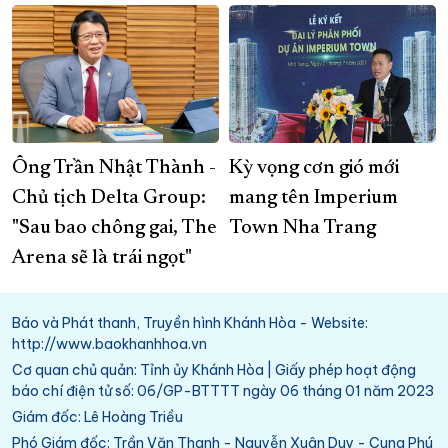
Ông Trần Nhật Thành -
Kỳ vọng cơn gió mới
Chủ tịch Delta Group:
mang tên Imperium
"Sau bao chông gai, The
Town Nha Trang
Arena sẽ là trái ngọt"
Báo và Phát thanh, Truyền hình Khánh Hòa - Website:
http://www.baokhanhhoa.vn
Cơ quan chủ quản: Tỉnh ủy Khánh Hòa | Giấy phép hoạt động
báo chí điện tử số: 06/GP-BTTTT ngày 06 tháng 01 năm 2023
Giám đốc: Lê Hoàng Triều
Phó Giám đốc: Trần Văn Thanh - Nguyễn Xuân Duy - Cung Phú