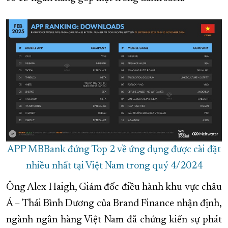
XÂY DỰNG KHÁNH HÒA TRỞ THÀNH THÀNH PHỐ TRỰC THUỘC 
ĐẠI HỘI ĐẢNG CÁC CẤP
TRANG CHỦ
VỀ BÁO KHÁNH HÒA
APP MBBank đứng Top 2 về ứng dụng được cài đặt
nhiều nhất tại Việt Nam trong quý 4/2024
Ông Alex Haigh, Giám đốc điều hành khu vực châu
Á – Thái Bình Dương của Brand Finance nhận định,
ngành ngân hàng Việt Nam đã chứng kiến sự phát