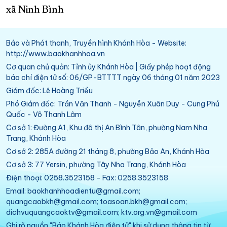
xã Ninh Bình
Báo và Phát thanh, Truyền hình Khánh Hòa - Website:
http://www.baokhanhhoa.vn
Cơ quan chủ quản: Tỉnh ủy Khánh Hòa | Giấy phép hoạt động
báo chí điện tử số: 06/GP-BTTTT ngày 06 tháng 01 năm 2023
Giám đốc: Lê Hoàng Triều
Phó Giám đốc: Trần Văn Thanh - Nguyễn Xuân Duy - Cung Phú
Quốc - Võ Thanh Lâm
Cơ sở 1: Đường A1, Khu đô thị An Bình Tân, phường Nam Nha
Trang, Khánh Hòa
Cơ sở 2: 285A đường 21 tháng 8, phường Bảo An, Khánh Hòa
Cơ sở 3: 77 Yersin, phường Tây Nha Trang, Khánh Hòa
Điện thoại: 0258.3523158 - Fax: 0258.3523158
Email: baokhanhhoadientu@gmail.com;
quangcaobkh@gmail.com; toasoan.bkh@gmail.com;
dichvuquangcaoktv@gmail.com; ktv.org.vn@gmail.com
Ghi rõ nguồn "Báo Khánh Hòa điện tử" khi sử dụng thông tin từ