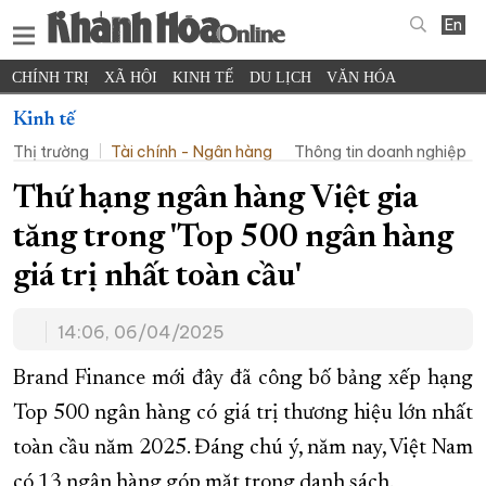
En
CHÍNH TRỊ
XÃ HỘI
KINH TẾ
DU LỊCH
VĂN HÓA
THỂ THAO
ĐỜI SỐNG
TIN ĐỊA PHƯƠNG
Kinh tế
Thị trường
Tài chính - Ngân hàng
Thông tin doanh nghiệp
KHOA HỌC - CÔNG NGHỆ
PHÁP LUẬT
BẠN ĐỌC
PHÓNG SỰ
THẾ GIỚI
MULTIMEDIA
VIDEO
ĐỌC BÁO ONLINE
Thứ hạng ngân hàng Việt gia
PODCAST
THÔNG TIN - QUẢNG CÁO
tăng trong 'Top 500 ngân hàng
QUY HOẠCH TỈNH KHÁNH HÒA
giá trị nhất toàn cầu'
TRƯỜNG SA BIỂN ĐẢO QUÊ HƯƠNG
14:06, 06/04/2025
CHUNG TAY CẢI CÁCH HÀNH CHÍNH
XÂY DỰNG NÔNG THÔN MỚI
LỊCH CẮT ĐIỆN
Brand Finance mới đây đã công bố bảng xếp hạng
TÀU - XE - MÁY BAY
Top 500 ngân hàng có giá trị thương hiệu lớn nhất
toàn cầu năm 2025. Đáng chú ý, năm nay, Việt Nam
KỶ NIỆM 370 NĂM XÂY DỰNG VÀ PHÁT TRIỂN TỈNH KHÁNH HÒA
có 13 ngân hàng góp mặt trong danh sách.
KHOẢNH KHẮC ĐẸP XỨ TRẦM