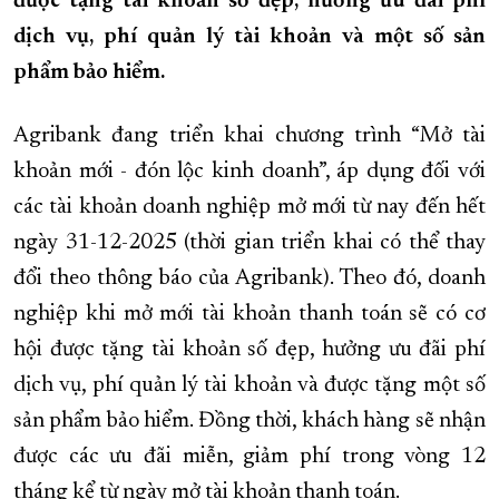
được tặng tài khoản số đẹp, hưởng ưu đãi phí
dịch vụ, phí quản lý tài khoản và một số sản
XÂY DỰNG KHÁNH HÒA TRỞ THÀNH THÀNH PHỐ TRỰC THUỘC 
phẩm bảo hiểm.
ĐẠI HỘI ĐẢNG CÁC CẤP
TRANG CHỦ
VỀ BÁO KHÁNH HÒA
Agribank đang triển khai chương trình “Mở tài
khoản mới - đón lộc kinh doanh”, áp dụng đối với
các tài khoản doanh nghiệp mở mới từ nay đến hết
ngày 31-12-2025 (thời gian triển khai có thể thay
đổi theo thông báo của Agribank). Theo đó, doanh
nghiệp khi mở mới tài khoản thanh toán sẽ có cơ
hội được tặng tài khoản số đẹp, hưởng ưu đãi phí
dịch vụ, phí quản lý tài khoản và được tặng một số
sản phẩm bảo hiểm. Đồng thời, khách hàng sẽ nhận
được các ưu đãi miễn, giảm phí trong vòng 12
tháng kể từ ngày mở tài khoản thanh toán.