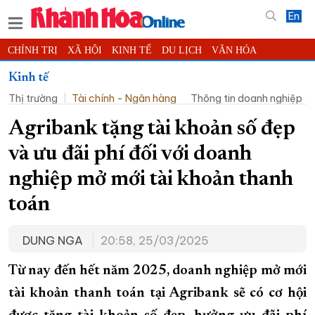
En
CHÍNH TRỊ
XÃ HỘI
KINH TẾ
DU LỊCH
VĂN HÓA
THỂ THAO
ĐỜI SỐNG
TIN ĐỊA PHƯƠNG
Kinh tế
Thị trường
Tài chính - Ngân hàng
Thông tin doanh nghiệp
KHOA HỌC - CÔNG NGHỆ
PHÁP LUẬT
BẠN ĐỌC
PHÓNG SỰ
THẾ GIỚI
MULTIMEDIA
VIDEO
ĐỌC BÁO ONLINE
Agribank tặng tài khoản số đẹp
PODCAST
THÔNG TIN - QUẢNG CÁO
và ưu đãi phí đối với doanh
QUY HOẠCH TỈNH KHÁNH HÒA
nghiệp mở mới tài khoản thanh
TRƯỜNG SA BIỂN ĐẢO QUÊ HƯƠNG
toán
CHUNG TAY CẢI CÁCH HÀNH CHÍNH
DUNG NGA
20:58, 25/03/2025
XÂY DỰNG NÔNG THÔN MỚI
LỊCH CẮT ĐIỆN
TÀU - XE - MÁY BAY
Từ nay đến hết năm 2025, doanh nghiệp mở mới
KỶ NIỆM 370 NĂM XÂY DỰNG VÀ PHÁT TRIỂN TỈNH KHÁNH HÒA
tài khoản thanh toán tại Agribank sẽ có cơ hội
KHOẢNH KHẮC ĐẸP XỨ TRẦM