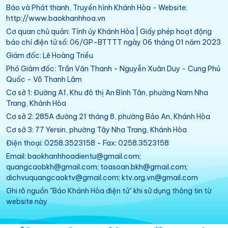
Báo và Phát thanh, Truyền hình Khánh Hòa - Website:
http://www.baokhanhhoa.vn
Cơ quan chủ quản: Tỉnh ủy Khánh Hòa | Giấy phép hoạt động
báo chí điện tử số: 06/GP-BTTTT ngày 06 tháng 01 năm 2023
Giám đốc: Lê Hoàng Triều
Phó Giám đốc: Trần Văn Thanh - Nguyễn Xuân Duy - Cung Phú
Quốc - Võ Thanh Lâm
Cơ sở 1: Đường A1, Khu đô thị An Bình Tân, phường Nam Nha
Trang, Khánh Hòa
Cơ sở 2: 285A đường 21 tháng 8, phường Bảo An, Khánh Hòa
Cơ sở 3: 77 Yersin, phường Tây Nha Trang, Khánh Hòa
Điện thoại: 0258.3523158 - Fax: 0258.3523158
Email: baokhanhhoadientu@gmail.com;
quangcaobkh@gmail.com; toasoan.bkh@gmail.com;
dichvuquangcaoktv@gmail.com; ktv.org.vn@gmail.com
Ghi rõ nguồn "Báo Khánh Hòa điện tử" khi sử dụng thông tin từ
website này