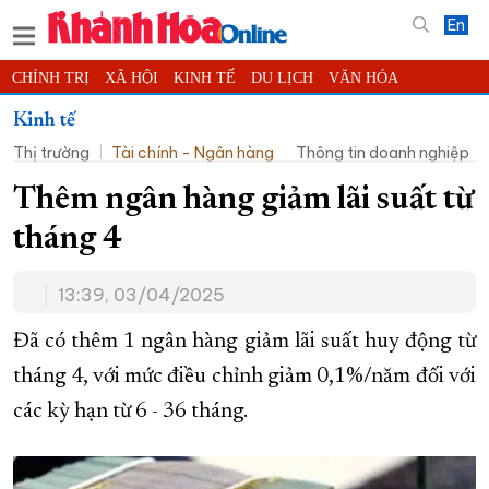
En
CHÍNH TRỊ
XÃ HỘI
KINH TẾ
DU LỊCH
VĂN HÓA
THỂ THAO
ĐỜI SỐNG
TIN ĐỊA PHƯƠNG
Kinh tế
Thị trường
Tài chính - Ngân hàng
Thông tin doanh nghiệp
KHOA HỌC - CÔNG NGHỆ
PHÁP LUẬT
BẠN ĐỌC
PHÓNG SỰ
THẾ GIỚI
MULTIMEDIA
VIDEO
ĐỌC BÁO ONLINE
Thêm ngân hàng giảm lãi suất từ
PODCAST
THÔNG TIN - QUẢNG CÁO
tháng 4
QUY HOẠCH TỈNH KHÁNH HÒA
13:39, 03/04/2025
TRƯỜNG SA BIỂN ĐẢO QUÊ HƯƠNG
CHUNG TAY CẢI CÁCH HÀNH CHÍNH
Đã có thêm 1 ngân hàng giảm lãi suất huy động từ
tháng 4, với mức điều chỉnh giảm 0,1%/năm đối với
XÂY DỰNG NÔNG THÔN MỚI
LỊCH CẮT ĐIỆN
các kỳ hạn từ 6 - 36 tháng.
TÀU - XE - MÁY BAY
KỶ NIỆM 370 NĂM XÂY DỰNG VÀ PHÁT TRIỂN TỈNH KHÁNH HÒA
KHOẢNH KHẮC ĐẸP XỨ TRẦM