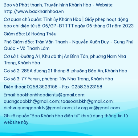
Báo và Phát thanh, Truyền hình Khánh Hòa - Website:
http://www.baokhanhhoa.vn
Cơ quan chủ quản: Tỉnh ủy Khánh Hòa | Giấy phép hoạt động
báo chí điện tử số: 06/GP-BTTTT ngày 06 tháng 01 năm 2023
Giám đốc: Lê Hoàng Triều
Phó Giám đốc: Trần Văn Thanh - Nguyễn Xuân Duy - Cung Phú
Quốc - Võ Thanh Lâm
Cơ sở 1: Đường A1, Khu đô thị An Bình Tân, phường Nam Nha
Trang, Khánh Hòa
Cơ sở 2: 285A đường 21 tháng 8, phường Bảo An, Khánh Hòa
Cơ sở 3: 77 Yersin, phường Tây Nha Trang, Khánh Hòa
Điện thoại: 0258.3523158 - Fax: 0258.3523158
Email: baokhanhhoadientu@gmail.com;
quangcaobkh@gmail.com; toasoan.bkh@gmail.com;
dichvuquangcaoktv@gmail.com; ktv.org.vn@gmail.com
Ghi rõ nguồn "Báo Khánh Hòa điện tử" khi sử dụng thông tin từ
website này