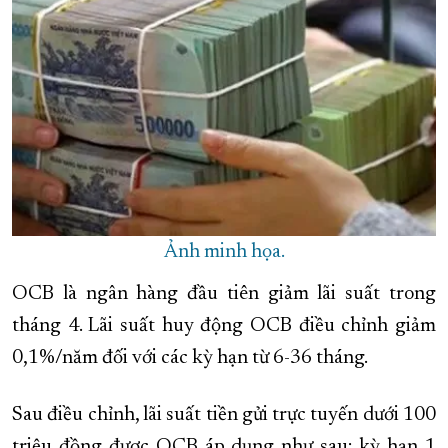
XÂY DỰNG KHÁNH HÒA TRỞ THÀNH THÀNH PHỐ TRỰC THUỘC 
ĐẠI HỘI ĐẢNG CÁC CẤP
TRANG CHỦ
VỀ BÁO KHÁNH HÒA
Ảnh minh họa.
OCB là ngân hàng đầu tiên giảm lãi suất trong
tháng 4. Lãi suất huy động OCB điều chỉnh giảm
0,1%/năm đối với các kỳ hạn từ 6-36 tháng.
Sau điều chỉnh, lãi suất tiền gửi trực tuyến dưới 100
triệu đồng được OCB áp dụng như sau: kỳ hạn 1