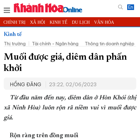
En
CHÍNH TRỊ
XÃ HỘI
KINH TẾ
DU LỊCH
VĂN HÓA
THỂ THAO
ĐỜI SỐNG
TIN ĐỊA PHƯƠNG
Kinh tế
Thị trường
Tài chính - Ngân hàng
Thông tin doanh nghiệp
KHOA HỌC - CÔNG NGHỆ
PHÁP LUẬT
BẠN ĐỌC
PHÓNG SỰ
THẾ GIỚI
MULTIMEDIA
VIDEO
ĐỌC BÁO ONLINE
Muối được giá, diêm dân phấn
PODCAST
THÔNG TIN - QUẢNG CÁO
khởi
QUY HOẠCH TỈNH KHÁNH HÒA
HỒNG ĐĂNG
23:22, 02/06/2023
TRƯỜNG SA BIỂN ĐẢO QUÊ HƯƠNG
CHUNG TAY CẢI CÁCH HÀNH CHÍNH
Từ đầu năm đến nay, diêm dân ở Hòn Khói (thị
xã Ninh Hòa)
luôn
rộn rã niềm vui vì muối được
XÂY DỰNG NÔNG THÔN MỚI
LỊCH CẮT ĐIỆN
giá
.
TÀU - XE - MÁY BAY
KỶ NIỆM 370 NĂM XÂY DỰNG VÀ PHÁT TRIỂN TỈNH KHÁNH HÒA
Rộn ràng trên đồng muối
KHOẢNH KHẮC ĐẸP XỨ TRẦM