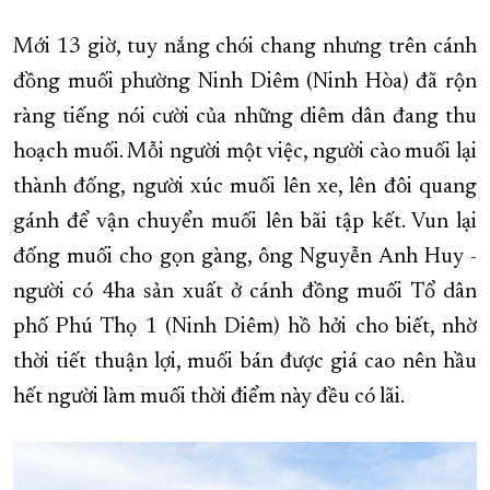
XÂY DỰNG KHÁNH HÒA TRỞ THÀNH THÀNH PHỐ TRỰC THUỘC 
Mới 13 giờ, tuy nắng chói chang nhưng trên cánh
ĐẠI HỘI ĐẢNG CÁC CẤP
TRANG CHỦ
VỀ BÁO KHÁNH HÒA
đồng muối phường Ninh Diêm (Ninh Hòa) đã rộn
ràng tiếng nói cười của những diêm dân đang thu
hoạch muối. Mỗi người một việc, người cào muối lại
thành đống, người xúc muối lên xe, lên đôi quang
gánh để vận chuyển muối lên bãi tập kết. Vun lại
đống muối cho gọn gàng, ông Nguyễn Anh Huy -
người có 4ha sản xuất ở cánh đồng muối Tổ dân
phố Phú Thọ 1 (Ninh Diêm) hồ hởi cho biết, nhờ
thời tiết thuận lợi, muối bán được giá cao nên hầu
hết người làm muối thời điểm này đều có lãi.