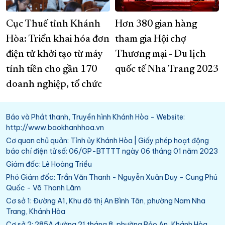
Cục Thuế tỉnh Khánh
Hơn 380 gian hàng
Hòa: Triển khai hóa đơn
tham gia Hội chợ
điện tử khởi tạo từ máy
Thương mại - Du lịch
tính tiền cho gần 170
quốc tế Nha Trang 2023
doanh nghiệp, tổ chức
Báo và Phát thanh, Truyền hình Khánh Hòa - Website:
http://www.baokhanhhoa.vn
Cơ quan chủ quản: Tỉnh ủy Khánh Hòa | Giấy phép hoạt động
báo chí điện tử số: 06/GP-BTTTT ngày 06 tháng 01 năm 2023
Giám đốc: Lê Hoàng Triều
Phó Giám đốc: Trần Văn Thanh - Nguyễn Xuân Duy - Cung Phú
Quốc - Võ Thanh Lâm
Cơ sở 1: Đường A1, Khu đô thị An Bình Tân, phường Nam Nha
Trang, Khánh Hòa
Cơ sở 2: 285A đường 21 tháng 8, phường Bảo An, Khánh Hòa