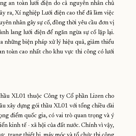
ng an toàn lưới điện do cả nguyên nhân chủ
y ra, Xí nghiệp Lưới điện cao thế đã làm việc
yên nhân gây sự cố, đồng thời yêu cầu đơn vị
nh lang lưới điện để ngăn ngừa sự cố lặp lại.
 những biện pháp xử lý hiệu quả, giảm thiểu
 toàn cao nhất cho khu vực thi công có lưới
hầu XL01 thuộc Công ty Cổ phần Lizen cho
hầu xây dựng gói thầu XL01 với tổng chiều dài
ọng điểm quốc gia, có vai trò quan trọng và ý
iển kinh tế - xã hội của đất nước. Chính vì vậy,
c, trang thiết bị, máy móc và tổ chức thi công