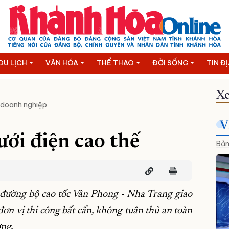
DU LỊCH
VĂN HÓA
THỂ THAO
ĐỜI SỐNG
TIN Đ
Xe
 doanh nghiệp
V
ưới điện cao thế
Bản
 đường bộ cao tốc Vân Phong - Nha Trang giao
 đơn vị thi công bất cẩn, không tuân thủ an toàn
ờng.