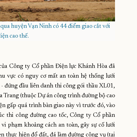
qua huyện Vạn Ninh có 44 điểm giao cắt với
điện cao thế.
ế của Công ty Cổ phần Điện lực Khánh Hòa đã
hu vực có nguy cơ mất an toàn hệ thống lưới
- đứng đầu liên danh thi công gói thầu XL01,
a Trang (thuộc Dự án công trình đường bộ cao
iện gấp quá trình bàn giao này vì trước đó, vào
lúc thi công đường cao tốc, Công ty Cổ phần
 vi phạm khoảng cách an toàn, gây sự cố lưới
en thực hiện đổ đất, đá làm đường công vụ (tại