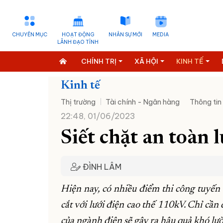
CHUYÊN MỤC
HOẠT ĐỘNG
NHÂN SỰ MỚI
MEDIA
LÃNH ĐẠO TỈNH
CHÍNH TRỊ
XÃ HỘI
KINH TẾ
Kinh tế
Thị trường
Tài chính - Ngân hàng
Thông tin
22:48, 01/06/2023
Siết chặt an toàn l
ĐÌNH LÂM
Hiện nay, có nhiều điểm thi công tuyến
cắt với lưới điện cao thế 110kV. Chỉ cần
của ngành điện sẽ gây ra hậu quả khó lư