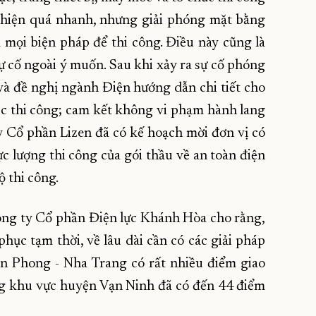
c hiện quá nhanh, nhưng giải phóng mặt bằng
ủ mọi biện pháp để thi công. Điều này cũng là
 cố ngoài ý muốn. Sau khi xảy ra sự cố phóng
và đề nghị ngành Điện hướng dẫn chi tiết cho
úc thi công; cam kết không vi phạm hành lang
 ty Cổ phần Lizen đã có kế hoạch mời đơn vị có
ực lượng thi công của gói thầu về an toàn điện
ộ thi công.
ông ty Cổ phần Điện lực Khánh Hòa cho rằng,
phục tạm thời, về lâu dài cần có các giải pháp
ân Phong - Nha Trang có rất nhiều điểm giao
iêng khu vực huyện Vạn Ninh đã có đến 44 điểm