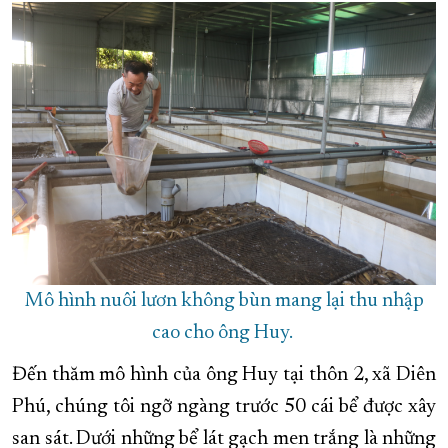
XÂY DỰNG KHÁNH HÒA TRỞ THÀNH THÀNH PHỐ TRỰC THUỘC 
ĐẠI HỘI ĐẢNG CÁC CẤP
TRANG CHỦ
VỀ BÁO KHÁNH HÒA
Mô hình nuôi lươn không bùn mang lại thu nhập
cao cho ông Huy.
Đến thăm mô hình của ông Huy tại thôn 2, xã Diên
Phú, chúng tôi ngỡ ngàng trước 50 cái bể được xây
san sát. Dưới những bể lát gạch men trắng là những