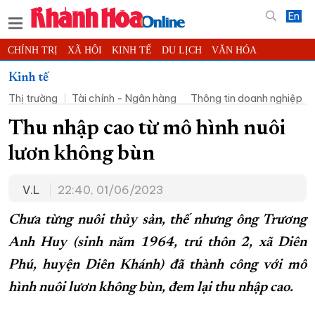
En
CHÍNH TRỊ
XÃ HỘI
KINH TẾ
DU LỊCH
VĂN HÓA
THỂ THAO
ĐỜI SỐNG
TIN ĐỊA PHƯƠNG
Kinh tế
Thị trường
Tài chính - Ngân hàng
Thông tin doanh nghiệp
KHOA HỌC - CÔNG NGHỆ
PHÁP LUẬT
BẠN ĐỌC
PHÓNG SỰ
THẾ GIỚI
MULTIMEDIA
VIDEO
ĐỌC BÁO ONLINE
Thu nhập cao từ mô hình nuôi
PODCAST
THÔNG TIN - QUẢNG CÁO
lươn không bùn
QUY HOẠCH TỈNH KHÁNH HÒA
V.L
22:40, 01/06/2023
TRƯỜNG SA BIỂN ĐẢO QUÊ HƯƠNG
CHUNG TAY CẢI CÁCH HÀNH CHÍNH
Chưa từng nuôi thủy sản, thế nhưng ông Trương
Anh Huy (sinh năm 1964, trú thôn 2, xã Diên
XÂY DỰNG NÔNG THÔN MỚI
LỊCH CẮT ĐIỆN
Phú, huyện Diên Khánh) đã thành công với mô
TÀU - XE - MÁY BAY
hình nuôi lươn không bùn, đem lại thu nhập cao.
KỶ NIỆM 370 NĂM XÂY DỰNG VÀ PHÁT TRIỂN TỈNH KHÁNH HÒA
KHOẢNH KHẮC ĐẸP XỨ TRẦM