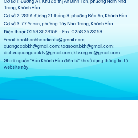
Cơ sở 1: Đường A1, Khu đô thị An Bình Tân, phường Nam Nha
Trang, Khánh Hòa
Cơ sở 2: 285A đường 21 tháng 8, phường Bảo An, Khánh Hòa
Cơ sở 3: 77 Yersin, phường Tây Nha Trang, Khánh Hòa
Điện thoại: 0258.3523158 - Fax: 0258.3523158
Email: baokhanhhoadientu@gmail.com;
quangcaobkh@gmail.com; toasoan.bkh@gmail.com;
dichvuquangcaoktv@gmail.com; ktv.org.vn@gmail.com
Ghi rõ nguồn "Báo Khánh Hòa điện tử" khi sử dụng thông tin từ
website này