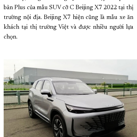
bản Plus của mẫu SUV cỡ C Beijing X7 2022 tại thị
XÂY DỰNG KHÁNH HÒA TRỞ THÀNH THÀNH PHỐ TRỰC THUỘC 
trường nội địa. Beijing X7 hiện cũng là mẫu xe ăn
ĐẠI HỘI ĐẢNG CÁC CẤP
TRANG CHỦ
VỀ BÁO KHÁNH HÒA
khách tại thị trường Việt và được nhiều người lựa
chọn.