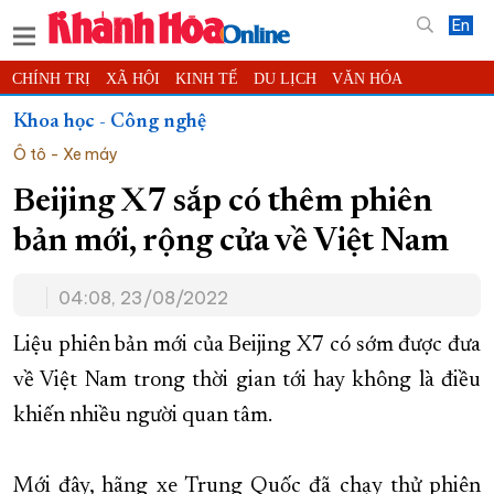
En
CHÍNH TRỊ
XÃ HỘI
KINH TẾ
DU LỊCH
VĂN HÓA
THỂ THAO
ĐỜI SỐNG
TIN ĐỊA PHƯƠNG
Khoa học - Công nghệ
Ô tô - Xe máy
KHOA HỌC - CÔNG NGHỆ
PHÁP LUẬT
BẠN ĐỌC
PHÓNG SỰ
THẾ GIỚI
MULTIMEDIA
VIDEO
ĐỌC BÁO ONLINE
Beijing X7 sắp có thêm phiên
PODCAST
THÔNG TIN - QUẢNG CÁO
bản mới, rộng cửa về Việt Nam
QUY HOẠCH TỈNH KHÁNH HÒA
04:08, 23/08/2022
TRƯỜNG SA BIỂN ĐẢO QUÊ HƯƠNG
CHUNG TAY CẢI CÁCH HÀNH CHÍNH
Liệu phiên bản mới của Beijing X7 có sớm được đưa
về Việt Nam trong thời gian tới hay không là điều
XÂY DỰNG NÔNG THÔN MỚI
LỊCH CẮT ĐIỆN
khiến nhiều người quan tâm.
TÀU - XE - MÁY BAY
KỶ NIỆM 370 NĂM XÂY DỰNG VÀ PHÁT TRIỂN TỈNH KHÁNH HÒA
Mới đây, hãng xe Trung Quốc đã chạy thử phiên
KHOẢNH KHẮC ĐẸP XỨ TRẦM