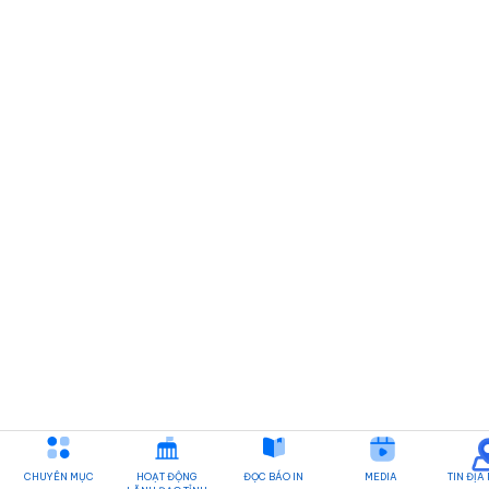
CHUYÊN MỤC
HOẠT ĐỘNG
ĐỌC BÁO IN
MEDIA
TIN ĐỊA