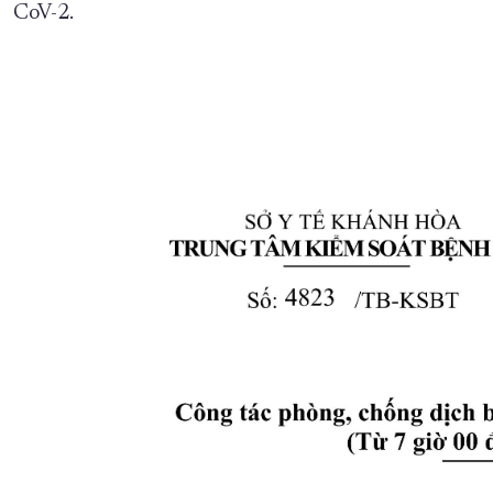
CoV-2.
XÂY DỰNG KHÁNH HÒA TRỞ THÀNH THÀNH PHỐ TRỰC THUỘC 
ĐẠI HỘI ĐẢNG CÁC CẤP
TRANG CHỦ
VỀ BÁO KHÁNH HÒA