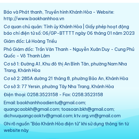
Báo và Phát thanh, Truyền hình Khánh Hòa - Website:
http://www.baokhanhhoa.vn
Cơ quan chủ quản: Tỉnh ủy Khánh Hòa | Giấy phép hoạt động
báo chí điện tử số: 06/GP-BTTTT ngày 06 tháng 01 năm 2023
Giám đốc: Lê Hoàng Triều
Phó Giám đốc: Trần Văn Thanh - Nguyễn Xuân Duy - Cung Phú
Quốc - Võ Thanh Lâm
Cơ sở 1: Đường A1, Khu đô thị An Bình Tân, phường Nam Nha
Trang, Khánh Hòa
Cơ sở 2: 285A đường 21 tháng 8, phường Bảo An, Khánh Hòa
Cơ sở 3: 77 Yersin, phường Tây Nha Trang, Khánh Hòa
Điện thoại: 0258.3523158 - Fax: 0258.3523158
Email: baokhanhhoadientu@gmail.com;
quangcaobkh@gmail.com; toasoan.bkh@gmail.com;
dichvuquangcaoktv@gmail.com; ktv.org.vn@gmail.com
Ghi rõ nguồn "Báo Khánh Hòa điện tử" khi sử dụng thông tin từ
website này