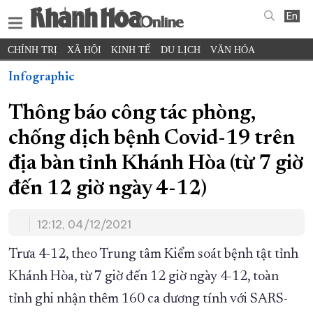
En
CHÍNH TRỊ
XÃ HỘI
KINH TẾ
DU LỊCH
VĂN HÓA
THỂ THAO
ĐỜI SỐNG
TIN ĐỊA PHƯƠNG
Infographic
KHOA HỌC - CÔNG NGHỆ
PHÁP LUẬT
BẠN ĐỌC
PHÓNG SỰ
Thông báo công tác phòng,
THẾ GIỚI
MULTIMEDIA
VIDEO
ĐỌC BÁO ONLINE
chống dịch bệnh Covid-19 trên
PODCAST
THÔNG TIN - QUẢNG CÁO
địa bàn tỉnh Khánh Hòa (từ 7 giờ
QUY HOẠCH TỈNH KHÁNH HÒA
đến 12 giờ ngày 4-12)
TRƯỜNG SA BIỂN ĐẢO QUÊ HƯƠNG
CHUNG TAY CẢI CÁCH HÀNH CHÍNH
12:12, 04/12/2021
XÂY DỰNG NÔNG THÔN MỚI
LỊCH CẮT ĐIỆN
Trưa 4-12, theo Trung tâm Kiểm soát bệnh tật tỉnh
TÀU - XE - MÁY BAY
Khánh Hòa, từ 7 giờ đến 12 giờ ngày 4-12, toàn
KỶ NIỆM 370 NĂM XÂY DỰNG VÀ PHÁT TRIỂN TỈNH KHÁNH HÒA
tỉnh ghi nhận thêm 160 ca dương tính với SARS-
KHOẢNH KHẮC ĐẸP XỨ TRẦM