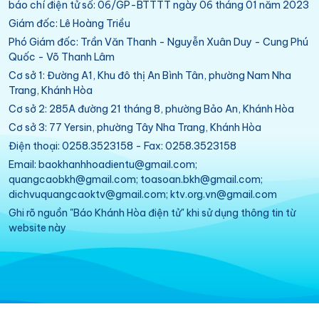
báo chí điện tử số: 06/GP-BTTTT ngày 06 tháng 01 năm 2023
Giám đốc: Lê Hoàng Triều
Phó Giám đốc: Trần Văn Thanh - Nguyễn Xuân Duy - Cung Phú
Quốc - Võ Thanh Lâm
Cơ sở 1: Đường A1, Khu đô thị An Bình Tân, phường Nam Nha
Trang, Khánh Hòa
Cơ sở 2: 285A đường 21 tháng 8, phường Bảo An, Khánh Hòa
Cơ sở 3: 77 Yersin, phường Tây Nha Trang, Khánh Hòa
Điện thoại: 0258.3523158 - Fax: 0258.3523158
Email: baokhanhhoadientu@gmail.com;
quangcaobkh@gmail.com; toasoan.bkh@gmail.com;
dichvuquangcaoktv@gmail.com; ktv.org.vn@gmail.com
Ghi rõ nguồn "Báo Khánh Hòa điện tử" khi sử dụng thông tin từ
website này