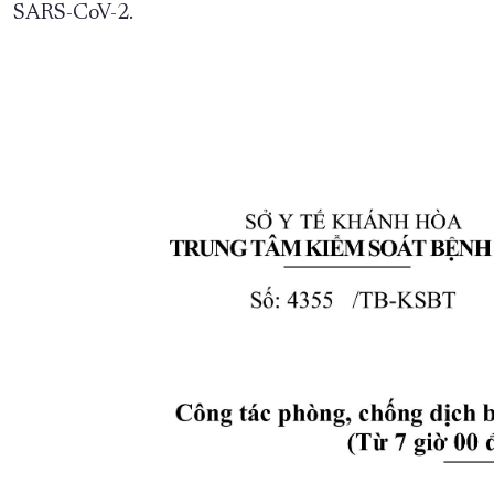
SARS-CoV-2.
XÂY DỰNG KHÁNH HÒA TRỞ THÀNH THÀNH PHỐ TRỰC THUỘC 
ĐẠI HỘI ĐẢNG CÁC CẤP
TRANG CHỦ
VỀ BÁO KHÁNH HÒA