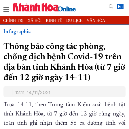
En
CHÍNH TRỊ
XÃ HỘI
KINH TẾ
DU LỊCH
VĂN HÓA
THỂ THAO
ĐỜI SỐNG
TIN ĐỊA PHƯƠNG
Infographic
KHOA HỌC - CÔNG NGHỆ
PHÁP LUẬT
BẠN ĐỌC
PHÓNG SỰ
Thông báo công tác phòng,
THẾ GIỚI
MULTIMEDIA
VIDEO
ĐỌC BÁO ONLINE
chống dịch bệnh Covid-19 trên
PODCAST
THÔNG TIN - QUẢNG CÁO
địa bàn tỉnh Khánh Hòa (từ 7 giờ
QUY HOẠCH TỈNH KHÁNH HÒA
đến 12 giờ ngày 14-11)
TRƯỜNG SA BIỂN ĐẢO QUÊ HƯƠNG
CHUNG TAY CẢI CÁCH HÀNH CHÍNH
12:11, 14/11/2021
XÂY DỰNG NÔNG THÔN MỚI
LỊCH CẮT ĐIỆN
Trưa 14-11, theo Trung tâm Kiểm soát bệnh tật
TÀU - XE - MÁY BAY
tỉnh Khánh Hòa, từ 7 giờ đến 12 giờ cùng ngày,
KỶ NIỆM 370 NĂM XÂY DỰNG VÀ PHÁT TRIỂN TỈNH KHÁNH HÒA
toàn tỉnh ghi nhận thêm 58 ca dương tính với
KHOẢNH KHẮC ĐẸP XỨ TRẦM