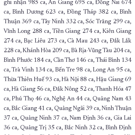
ghi nhận 985 ca, An Giang 695 ca, Đồng Nai 674
XÂY DỰNG KHÁNH HÒA TRỞ THÀNH THÀNH PHỐ TRỰC THUỘC 
ca, Bình Dương 623 ca, Đồng Tháp 382 ca, Bình
ĐẠI HỘI ĐẢNG CÁC CẤP
TRANG CHỦ
VỀ BÁO KHÁNH HÒA
Thuận 369 ca, Tây Ninh 332 ca, Sóc Trăng 299 ca,
Vĩnh Long 288 ca, Tiền Giang 274 ca, Kiên Giang
274 ca, Bạc Liêu 273 ca, Cà Mau 243 ca, Đắk Lắk
228 ca, Khánh Hòa 209 ca, Bà Rịa-Vũng Tàu 204 ca,
Bình Phước 184 ca, Cần Thơ 146 ca, Thái Bình 134
ca, Trà Vinh 134 ca, Bến Tre 98 ca, Long An 95 ca,
Thừa Thiên Huế 93 ca, Hà Nội 88 ca, Hậu Giang 69
ca, Hà Giang 56 ca, Đắk Nông 52 ca, Thanh Hóa 47
ca, Phú Thọ 46 ca, Nghệ An 44 ca, Quảng Nam 43
ca, Bắc Giang 41 ca, Quảng Ngãi 39 ca, Ninh Thuận
37 ca, Quảng Ninh 37 ca, Nam Định 36 ca, Gia Lai
36 ca, Quảng Trị 35 ca, Bắc Ninh 32 ca, Bình Định