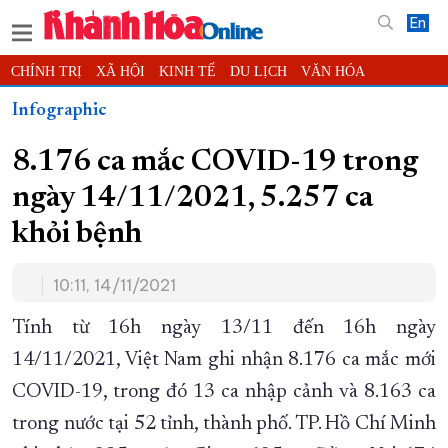
En
CHÍNH TRỊ
XÃ HỘI
KINH TẾ
DU LỊCH
VĂN HÓA
THỂ THAO
ĐỜI SỐNG
TIN ĐỊA PHƯƠNG
Infographic
KHOA HỌC - CÔNG NGHỆ
PHÁP LUẬT
BẠN ĐỌC
PHÓNG SỰ
8.176 ca mắc COVID-19 trong
THẾ GIỚI
MULTIMEDIA
VIDEO
ĐỌC BÁO ONLINE
ngày 14/11/2021, 5.257 ca
PODCAST
THÔNG TIN - QUẢNG CÁO
khỏi bệnh
QUY HOẠCH TỈNH KHÁNH HÒA
TRƯỜNG SA BIỂN ĐẢO QUÊ HƯƠNG
10:11, 14/11/2021
CHUNG TAY CẢI CÁCH HÀNH CHÍNH
Tính từ 16h ngày 13/11 đến 16h ngày
XÂY DỰNG NÔNG THÔN MỚI
LỊCH CẮT ĐIỆN
14/11/2021, Việt Nam ghi nhận 8.176 ca mắc mới
TÀU - XE - MÁY BAY
COVID-19, trong đó 13 ca nhập cảnh và 8.163 ca
KỶ NIỆM 370 NĂM XÂY DỰNG VÀ PHÁT TRIỂN TỈNH KHÁNH HÒA
trong nước tại 52 tỉnh, thành phố. TP. Hồ Chí Minh
KHOẢNH KHẮC ĐẸP XỨ TRẦM