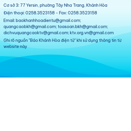
Cơ sở 3: 77 Yersin, phường Tây Nha Trang, Khánh Hòa
Điện thoại: 0258.3523158 - Fax: 0258.3523158
Email: baokhanhhoadientu@gmail.com;
quangcaobkh@gmail.com; toasoan.bkh@gmail.com;
dichvuquangcaoktv@gmail.com; ktv.org.vn@gmail.com
Ghi rõ nguồn "Báo Khánh Hòa điện tử" khi sử dụng thông tin từ
website này