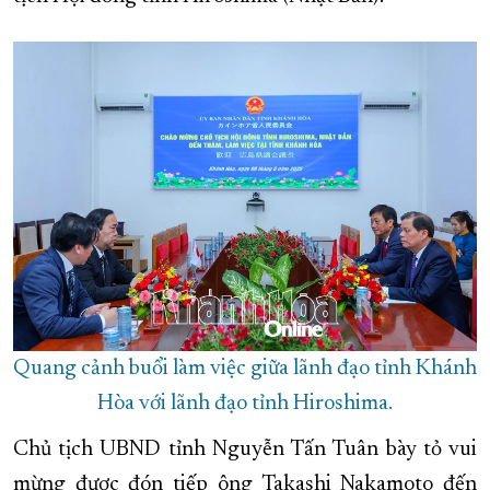
XÂY DỰNG KHÁNH HÒA TRỞ THÀNH THÀNH PHỐ TRỰC THUỘC 
ĐẠI HỘI ĐẢNG CÁC CẤP
TRANG CHỦ
VỀ BÁO KHÁNH HÒA
Quang cảnh buổi làm việc giữa lãnh đạo tỉnh Khánh
Hòa với lãnh đạo tỉnh Hiroshima.
Chủ tịch UBND tỉnh Nguyễn Tấn Tuân bày tỏ vui
mừng được đón tiếp ông Takashi Nakamoto đến