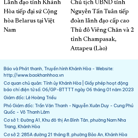
Lãnh đạo tỉnh Khánh
Chủ tịch UBND tỉnh
Hòa tiếp đại sứ Cộng
Nguyễn Tấn Tuân tiếp
hòa Belarus tại Việt
đoàn lãnh đạo cấp cao
Nam
Thủ đô Viêng Chăn và 2
tỉnh Champasak,
Attapeu (Lào)
Báo và Phát thanh, Truyền hình Khánh Hòa - Website:
http://www.baokhanhhoa.vn
Cơ quan chủ quản: Tỉnh ủy Khánh Hòa | Giấy phép hoạt động
báo chí điện tử số: 06/GP-BTTTT ngày 06 tháng 01 năm 2023
Giám đốc: Lê Hoàng Triều
Phó Giám đốc: Trần Văn Thanh - Nguyễn Xuân Duy - Cung Phú
Quốc - Võ Thanh Lâm
Cơ sở 1: Đường A1, Khu đô thị An Bình Tân, phường Nam Nha
Trang, Khánh Hòa
Cơ sở 2: 285A đường 21 tháng 8, phường Bảo An, Khánh Hòa