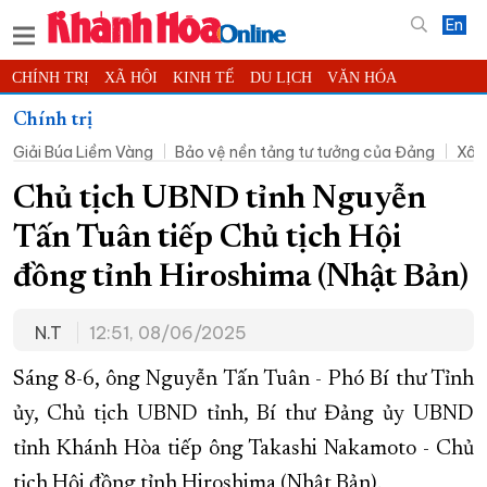
En
CHÍNH TRỊ
XÃ HỘI
KINH TẾ
DU LỊCH
VĂN HÓA
THỂ THAO
ĐỜI SỐNG
TIN ĐỊA PHƯƠNG
Chính trị
Giải Búa Liềm Vàng
Bảo vệ nền tảng tư tưởng của Đảng
Xây
KHOA HỌC - CÔNG NGHỆ
PHÁP LUẬT
BẠN ĐỌC
PHÓNG SỰ
THẾ GIỚI
MULTIMEDIA
VIDEO
ĐỌC BÁO ONLINE
Chủ tịch UBND tỉnh Nguyễn
PODCAST
THÔNG TIN - QUẢNG CÁO
Tấn Tuân tiếp Chủ tịch Hội
QUY HOẠCH TỈNH KHÁNH HÒA
đồng tỉnh Hiroshima (Nhật Bản)
TRƯỜNG SA BIỂN ĐẢO QUÊ HƯƠNG
N.T
12:51, 08/06/2025
CHUNG TAY CẢI CÁCH HÀNH CHÍNH
XÂY DỰNG NÔNG THÔN MỚI
LỊCH CẮT ĐIỆN
Sáng 8-6, ông Nguyễn Tấn Tuân - Phó Bí thư Tỉnh
TÀU - XE - MÁY BAY
ủy, Chủ tịch UBND tỉnh, Bí thư Đảng ủy UBND
tỉnh Khánh Hòa tiếp ông Takashi Nakamoto - Chủ
KỶ NIỆM 370 NĂM XÂY DỰNG VÀ PHÁT TRIỂN TỈNH KHÁNH HÒA
tịch Hội đồng tỉnh Hiroshima (Nhật Bản).
KHOẢNH KHẮC ĐẸP XỨ TRẦM