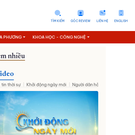
TÌM KIẾM
GÓC REVIEW
LIÊN HỆ
ENGLISH
ỊA PHƯƠNG
KHOA HỌC - CÔNG NGHỆ
m nhiều
ideo
 tin thời sự
Khởi động ngày mới
Người dân hỏi – Cơ quan nhà nư