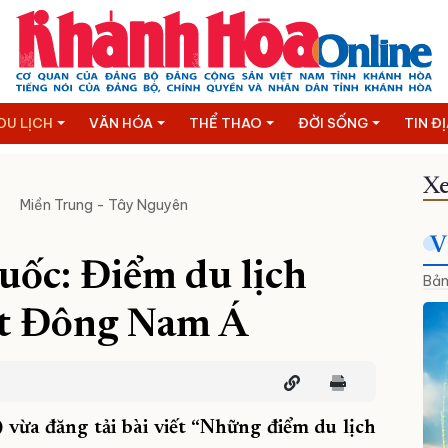
DU LỊCH
VĂN HÓA
THỂ THAO
ĐỜI SỐNG
TIN Đ
Xe
Miền Trung - Tây Nguyên
V
uốc: Điểm du lịch
Bản
ất Đông Nam Á
 vừa đăng tải bài viết “Những điểm du lịch