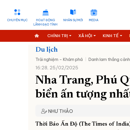
CHUYÊN MỤC
HOẠT ĐỘNG
NHÂN SỰ MỚI
MEDIA
LÃNH ĐẠO TỈNH
CHÍNH TRỊ
XÃ HỘI
KINH TẾ
Du lịch
Trải nghiệm – Khám phá
Danh lam thắng cảnh
16:28, 25/02/2025
Nha Trang, Phú Q
biển ấn tượng nh
NHƯ THẢO
Thời Báo Ấn Độ (The Times of India)