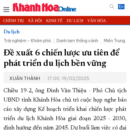
En
CHÍNH TRỊ
XÃ HỘI
KINH TẾ
DU LỊCH
VĂN HÓA
THỂ THAO
ĐỜI SỐNG
TIN ĐỊA PHƯƠNG
Du lịch
Trải nghiệm – Khám phá
Danh lam thắng cảnh
Miền Trung -
KHOA HỌC - CÔNG NGHỆ
PHÁP LUẬT
BẠN ĐỌC
PHÓNG SỰ
THẾ GIỚI
MULTIMEDIA
VIDEO
ĐỌC BÁO ONLINE
Đề xuất 6 chiến lược ưu tiên để
PODCAST
THÔNG TIN - QUẢNG CÁO
phát triển du lịch bền vững
QUY HOẠCH TỈNH KHÁNH HÒA
XUÂN THÀNH
17:00, 19/02/2025
TRƯỜNG SA BIỂN ĐẢO QUÊ HƯƠNG
CHUNG TAY CẢI CÁCH HÀNH CHÍNH
Chiều 19-2, ông Đinh Văn Thiệu - Phó Chủ tịch
UBND tỉnh Khánh Hòa chủ trì cuộc họp nghe báo
XÂY DỰNG NÔNG THÔN MỚI
LỊCH CẮT ĐIỆN
cáo xây dựng Kế hoạch triển khai chiến lược phát
TÀU - XE - MÁY BAY
triển du lịch Khánh Hòa giai đoạn 2025 - 2030,
KỶ NIỆM 370 NĂM XÂY DỰNG VÀ PHÁT TRIỂN TỈNH KHÁNH HÒA
định hướng đến năm 2045. Dự buổi làm việc có đại
KHOẢNH KHẮC ĐẸP XỨ TRẦM