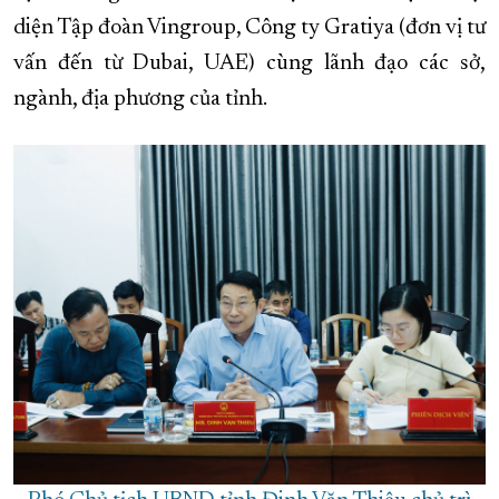
diện Tập đoàn Vingroup, Công ty Gratiya (đơn vị tư
XÂY DỰNG KHÁNH HÒA TRỞ THÀNH THÀNH PHỐ TRỰC THUỘC 
vấn đến từ Dubai, UAE) cùng lãnh đạo các sở,
ĐẠI HỘI ĐẢNG CÁC CẤP
TRANG CHỦ
VỀ BÁO KHÁNH HÒA
ngành, địa phương của tỉnh.