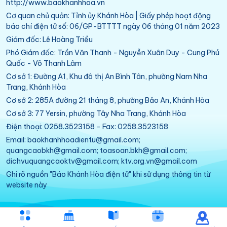
http://www.baokhanhhoa.vn
Cơ quan chủ quản: Tỉnh ủy Khánh Hòa | Giấy phép hoạt động
báo chí điện tử số: 06/GP-BTTTT ngày 06 tháng 01 năm 2023
Giám đốc: Lê Hoàng Triều
Phó Giám đốc: Trần Văn Thanh - Nguyễn Xuân Duy - Cung Phú
Quốc - Võ Thanh Lâm
Cơ sở 1: Đường A1, Khu đô thị An Bình Tân, phường Nam Nha
Trang, Khánh Hòa
Cơ sở 2: 285A đường 21 tháng 8, phường Bảo An, Khánh Hòa
Cơ sở 3: 77 Yersin, phường Tây Nha Trang, Khánh Hòa
Điện thoại: 0258.3523158 - Fax: 0258.3523158
Email: baokhanhhoadientu@gmail.com;
quangcaobkh@gmail.com; toasoan.bkh@gmail.com;
dichvuquangcaoktv@gmail.com; ktv.org.vn@gmail.com
Ghi rõ nguồn "Báo Khánh Hòa điện tử" khi sử dụng thông tin từ
website này