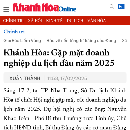
En
CHÍNH TRỊ
XÃ HỘI
KINH TẾ
DU LỊCH
VĂN HÓA
THỂ THAO
ĐỜI SỐNG
TIN ĐỊA PHƯƠNG
Chính trị
Giải Búa Liềm Vàng
Bảo vệ nền tảng tư tưởng của Đảng
Xây
KHOA HỌC - CÔNG NGHỆ
PHÁP LUẬT
BẠN ĐỌC
PHÓNG SỰ
THẾ GIỚI
MULTIMEDIA
VIDEO
ĐỌC BÁO ONLINE
Khánh Hòa: Gặp mặt doanh
PODCAST
THÔNG TIN - QUẢNG CÁO
nghiệp du lịch đầu năm 2025
QUY HOẠCH TỈNH KHÁNH HÒA
XUÂN THÀNH
11:58, 17/02/2025
TRƯỜNG SA BIỂN ĐẢO QUÊ HƯƠNG
CHUNG TAY CẢI CÁCH HÀNH CHÍNH
Sáng 17-2, tại TP. Nha Trang, Sở Du lịch Khánh
Hòa tổ chức Hội nghị gặp mặt các doanh nghiệp du
XÂY DỰNG NÔNG THÔN MỚI
LỊCH CẮT ĐIỆN
lịch năm 2025. Dự hội nghị có các ông: Nguyễn
TÀU - XE - MÁY BAY
Khắc Toàn - Phó Bí thư Thường trực Tỉnh ủy, Chủ
KỶ NIỆM 370 NĂM XÂY DỰNG VÀ PHÁT TRIỂN TỈNH KHÁNH HÒA
tịch HĐND tỉnh, Bí thư Đảng ủy các cơ quan Đảng
KHOẢNH KHẮC ĐẸP XỨ TRẦM