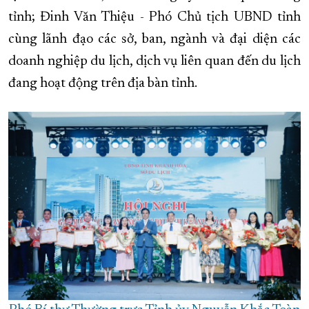
tỉnh; Đinh Văn Thiệu - Phó Chủ tịch UBND tỉnh
XÂY DỰNG KHÁNH HÒA TRỞ THÀNH THÀNH PHỐ TRỰC THUỘC 
cùng lãnh đạo các sở, ban, ngành và đại diện các
ĐẠI HỘI ĐẢNG CÁC CẤP
TRANG CHỦ
VỀ BÁO KHÁNH HÒA
doanh nghiệp du lịch, dịch vụ liên quan đến du lịch
đang hoạt động trên địa bàn tỉnh.