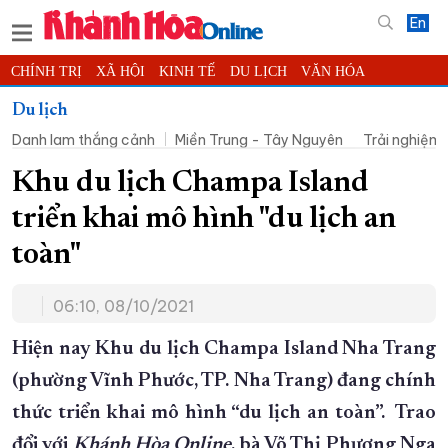
En
CHÍNH TRỊ
XÃ HỘI
KINH TẾ
DU LỊCH
VĂN HÓA
THỂ THAO
ĐỜI SỐNG
TIN ĐỊA PHƯƠNG
Du lịch
Danh lam thắng cảnh
Miền Trung - Tây Nguyên
Trải nghiệm
KHOA HỌC - CÔNG NGHỆ
PHÁP LUẬT
BẠN ĐỌC
PHÓNG SỰ
THẾ GIỚI
MULTIMEDIA
VIDEO
ĐỌC BÁO ONLINE
Khu du lịch Champa Island
PODCAST
THÔNG TIN - QUẢNG CÁO
triển khai mô hình "du lịch an
QUY HOẠCH TỈNH KHÁNH HÒA
toàn"
TRƯỜNG SA BIỂN ĐẢO QUÊ HƯƠNG
06:10, 08/10/2021
CHUNG TAY CẢI CÁCH HÀNH CHÍNH
XÂY DỰNG NÔNG THÔN MỚI
LỊCH CẮT ĐIỆN
Hiện nay Khu du lịch Champa Island Nha Trang
TÀU - XE - MÁY BAY
(phường Vĩnh Phước, TP. Nha Trang) đang chính
thức triển khai mô hình “du lịch an toàn”. Trao
KỶ NIỆM 370 NĂM XÂY DỰNG VÀ PHÁT TRIỂN TỈNH KHÁNH HÒA
đổi với
Khánh Hòa Online
, bà Võ Thị Phương Nga
KHOẢNH KHẮC ĐẸP XỨ TRẦM