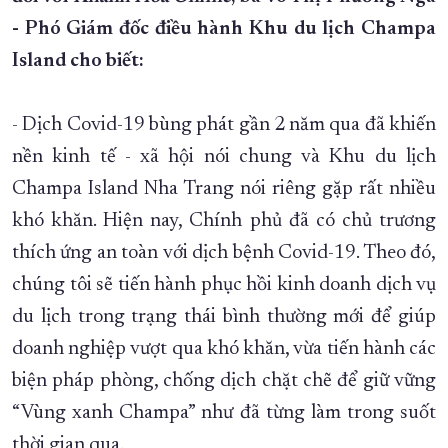
- Phó Giám đốc điều hành Khu du lịch Champa
XÂY DỰNG KHÁNH HÒA TRỞ THÀNH THÀNH PHỐ TRỰC THUỘC 
Island cho biết:
ĐẠI HỘI ĐẢNG CÁC CẤP
TRANG CHỦ
VỀ BÁO KHÁNH HÒA
- Dịch Covid-19 bùng phát gần 2 năm qua đã khiến
nền kinh tế - xã hội nói chung và Khu du lịch
Champa Island Nha Trang nói riêng gặp rất nhiều
khó khăn. Hiện nay, Chính phủ đã có chủ trương
thích ứng an toàn với dịch bệnh Covid-19. Theo đó,
chúng tôi sẽ tiến hành phục hồi kinh doanh dịch vụ
du lịch trong trạng thái bình thường mới để giúp
doanh nghiệp vượt qua khó khăn, vừa tiến hành các
biện pháp phòng, chống dịch chặt chẽ để giữ vững
“Vùng xanh Champa” như đã từng làm trong suốt
thời gian qua.