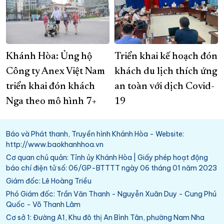
Khánh Hòa: Ủng hộ
Triển khai kế hoạch đón
Công ty Anex Việt Nam
khách du lịch thích ứng
triển khai đón khách
an toàn với dịch Covid-
Nga theo mô hình 7+
19
Báo và Phát thanh, Truyền hình Khánh Hòa - Website:
http://www.baokhanhhoa.vn
Cơ quan chủ quản: Tỉnh ủy Khánh Hòa | Giấy phép hoạt động
báo chí điện tử số: 06/GP-BTTTT ngày 06 tháng 01 năm 2023
Giám đốc: Lê Hoàng Triều
Phó Giám đốc: Trần Văn Thanh - Nguyễn Xuân Duy - Cung Phú
Quốc - Võ Thanh Lâm
Cơ sở 1: Đường A1, Khu đô thị An Bình Tân, phường Nam Nha