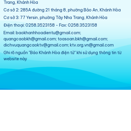
Trang, Khánh Hòa
Cơ sở 2: 285A đường 21 tháng 8, phường Bảo An, Khánh Hòa
Cơ sở 3: 77 Yersin, phường Tây Nha Trang, Khánh Hòa
Điện thoại: 0258.3523158 - Fax: 0258.3523158
Email: baokhanhhoadientu@gmail.com;
quangcaobkh@gmail.com; toasoan.bkh@gmail.com;
dichvuquangcaoktv@gmail.com; ktv.org.vn@gmail.com
Ghi rõ nguồn "Báo Khánh Hòa điện tử" khi sử dụng thông tin từ
website này