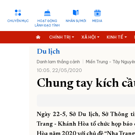
CHUYÊN MỤC
HOẠT ĐỘNG
NHÂN SỰ MỚI
MEDIA
LÃNH ĐẠO TỈNH
CHÍNH TRỊ
XÃ HỘI
KINH TẾ
Du lịch
Danh lam thắng cảnh
Miền Trung - Tây Nguyê
10:05, 22/05/2020
Chung tay kích cầ
Ngày 22-5, Sở Du lịch, Sở Thông t
Trang - Khánh Hòa tổ chức họp báo 
Hòa năm 2020 với chủ đề “Nha Trang 