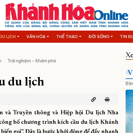
DU LỊCH
VĂN HÓA
THỂ THAO
ĐỜI SỐNG
TIN Đ
Xe
n
Trải nghiệm – Khám phá
V
u du lịch
Bản
in và Truyền thông và Hiệp hội Du lịch Nha
công bố chương trình kích cầu du lịch Khánh
biển gọi”. Đây là bước khởi động để đẩy nhanh