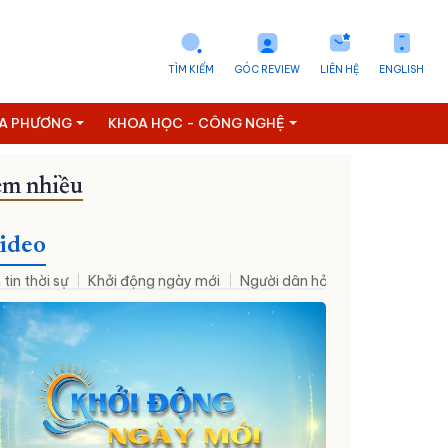
TÌM KIẾM
GÓC REVIEW
LIÊN HỆ
ENGLISH
ỊA PHƯƠNG
KHOA HỌC - CÔNG NGHỆ
m nhiều
ideo
 tin thời sự
Khởi động ngày mới
Người dân hỏi – Cơ quan nhà nư