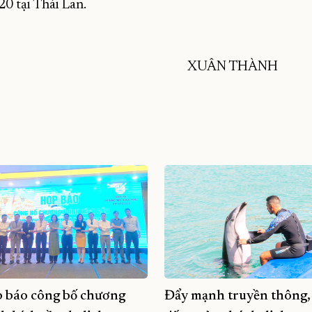
0 tại Thái Lan.
XUÂN THÀNH
p báo công bố chương
Đẩy mạnh truyền thông,