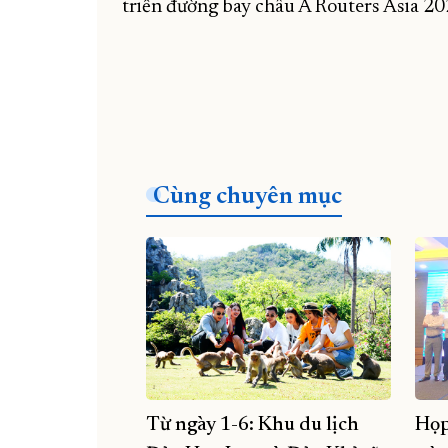
triển đường bay châu Á Routers Asia 202
Cùng chuyên mục
Từ ngày 1-6: Khu du lịch
Họ