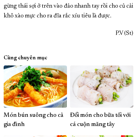
gừng thái sợi ở trên vào đảo nhanh tay rồi cho củ cải
khô xào mực cho ra đĩa rắc xíu tiêu là được.
P.V (St)
Cùng chuyên mục
Món bún suông cho cả
Đổi món cho bữa tối với
gia đình
cá cuộn măng tây