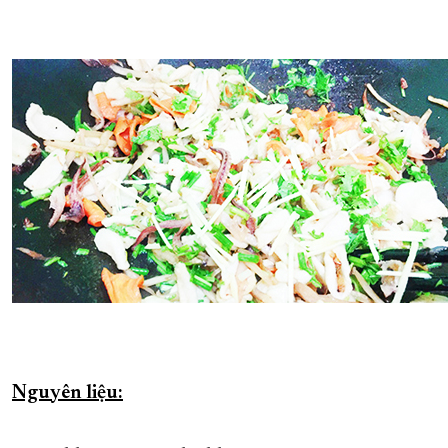
XÂY DỰNG KHÁNH HÒA TRỞ THÀNH THÀNH PHỐ TRỰC THUỘC 
ĐẠI HỘI ĐẢNG CÁC CẤP
TRANG CHỦ
VỀ BÁO KHÁNH HÒA
Nguyên liệu: