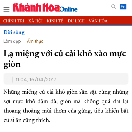
En
CHÍNH TRỊ
XÃ HỘI
KINH TẾ
DU LỊCH
VĂN HÓA
THỂ THAO
ĐỜI SỐNG
TIN ĐỊA PHƯƠNG
Đời sống
Làm đẹp
Ẩm thực
KHOA HỌC - CÔNG NGHỆ
PHÁP LUẬT
BẠN ĐỌC
PHÓNG SỰ
THẾ GIỚI
MULTIMEDIA
VIDEO
ĐỌC BÁO ONLINE
Lạ miệng với củ cải khô xào mực
PODCAST
THÔNG TIN - QUẢNG CÁO
giòn
QUY HOẠCH TỈNH KHÁNH HÒA
11:04, 16/04/2017
TRƯỜNG SA BIỂN ĐẢO QUÊ HƯƠNG
CHUNG TAY CẢI CÁCH HÀNH CHÍNH
Những miếng củ cải khô giòn sần sật cùng những
sợi mực khô đậm đà, giòn mà không quá dai lại
XÂY DỰNG NÔNG THÔN MỚI
LỊCH CẮT ĐIỆN
thoang thoảng mùi thơm của gừng, tiêu khiến bất
TÀU - XE - MÁY BAY
cứ ai ăn cũng thích.
KỶ NIỆM 370 NĂM XÂY DỰNG VÀ PHÁT TRIỂN TỈNH KHÁNH HÒA
KHOẢNH KHẮC ĐẸP XỨ TRẦM