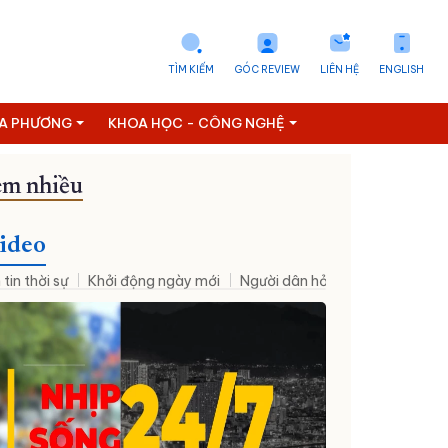
TÌM KIẾM
GÓC REVIEW
LIÊN HỆ
ENGLISH
ỊA PHƯƠNG
KHOA HỌC - CÔNG NGHỆ
m nhiều
ideo
 tin thời sự
Khởi động ngày mới
Người dân hỏi – Cơ quan nhà nư