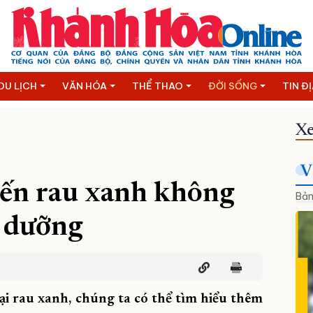
DU LỊCH
VĂN HÓA
THỂ THAO
ĐỜI SỐNG
TIN Đ
Xe
V
iến rau xanh không
Bản
h dưỡng
ại rau xanh, chúng ta có thể tìm hiểu thêm