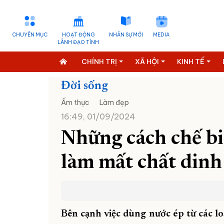
CHUYÊN MỤC
HOẠT ĐỘNG
NHÂN SỰ MỚI
MEDIA
LÃNH ĐẠO TỈNH
CHÍNH TRỊ
XÃ HỘI
KINH TẾ
Đời sống
Ẩm thực
Làm đẹp
16:49, 01/09/2024
Những cách chế b
làm mất chất din
Bên cạnh việc dùng nước ép từ các lo