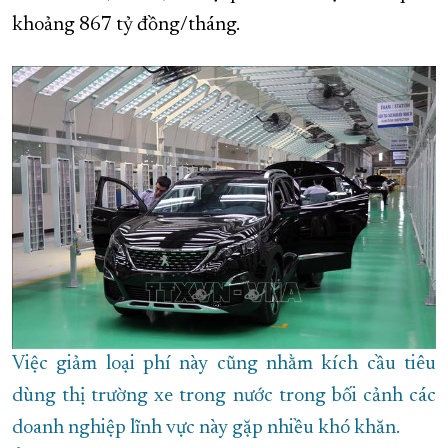
khoảng 867 tỷ đồng/tháng.
XÂY DỰNG KHÁNH HÒA TRỞ THÀNH THÀNH PHỐ TRỰC THUỘC 
ĐẠI HỘI ĐẢNG CÁC CẤP
TRANG CHỦ
VỀ BÁO KHÁNH HÒA
Việc giảm loại phí này cũng nhằm kích cầu tiêu
dùng thị trường xe trong nước trong bối cảnh các
doanh nghiệp lĩnh vực này gặp nhiều khó khăn.