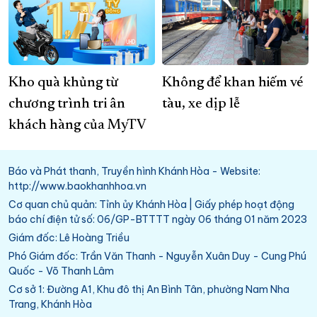
Kho quà khủng từ
Không để khan hiếm vé
chương trình tri ân
tàu, xe dịp lễ
khách hàng của MyTV
Báo và Phát thanh, Truyền hình Khánh Hòa - Website:
http://www.baokhanhhoa.vn
Cơ quan chủ quản: Tỉnh ủy Khánh Hòa | Giấy phép hoạt động
báo chí điện tử số: 06/GP-BTTTT ngày 06 tháng 01 năm 2023
Giám đốc: Lê Hoàng Triều
Phó Giám đốc: Trần Văn Thanh - Nguyễn Xuân Duy - Cung Phú
Quốc - Võ Thanh Lâm
Cơ sở 1: Đường A1, Khu đô thị An Bình Tân, phường Nam Nha
Trang, Khánh Hòa