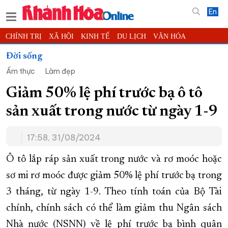
En
CHÍNH TRỊ
XÃ HỘI
KINH TẾ
DU LỊCH
VĂN HÓA
THỂ THAO
ĐỜI SỐNG
TIN ĐỊA PHƯƠNG
Đời sống
Ẩm thực
Làm đẹp
KHOA HỌC - CÔNG NGHỆ
PHÁP LUẬT
BẠN ĐỌC
PHÓNG SỰ
THẾ GIỚI
MULTIMEDIA
VIDEO
ĐỌC BÁO ONLINE
Giảm 50% lệ phí trước bạ ô tô
PODCAST
THÔNG TIN - QUẢNG CÁO
sản xuất trong nước từ ngày 1-9
QUY HOẠCH TỈNH KHÁNH HÒA
17:58, 31/08/2024
TRƯỜNG SA BIỂN ĐẢO QUÊ HƯƠNG
CHUNG TAY CẢI CÁCH HÀNH CHÍNH
Ô tô lắp ráp sản xuất trong nước và rơ moóc hoặc
sơ mi rơ moóc được giảm 50% lệ phí trước bạ trong
XÂY DỰNG NÔNG THÔN MỚI
LỊCH CẮT ĐIỆN
3 tháng, từ ngày 1-9. Theo tính toán của Bộ Tài
TÀU - XE - MÁY BAY
chính, chính sách có thể làm giảm thu Ngân sách
KỶ NIỆM 370 NĂM XÂY DỰNG VÀ PHÁT TRIỂN TỈNH KHÁNH HÒA
Nhà nước (NSNN) về lệ phí trước bạ bình quân
KHOẢNH KHẮC ĐẸP XỨ TRẦM