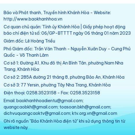
Báo và Phát thanh, Truyền hình Khánh Hòa - Website:
http://www.baokhanhhoa.vn
Cơ quan chủ quản: Tỉnh ủy Khánh Hòa | Giấy phép hoạt động
báo chí điện tử số: 06/GP-BTTTT ngày 06 tháng 01 năm 2023
Giám đốc: Lê Hoàng Triều
Phó Giám đốc: Trần Văn Thanh - Nguyễn Xuân Duy - Cung Phú
Quốc - Võ Thanh Lâm
Cơ sở 1: Đường A1, Khu đô thị An Bình Tân, phường Nam Nha
Trang, Khánh Hòa
Cơ sở 2: 285A đường 21 tháng 8, phường Bảo An, Khánh Hòa
Cơ sở 3: 77 Yersin, phường Tây Nha Trang, Khánh Hòa
Điện thoại: 0258.3523158 - Fax: 0258.3523158
Email: baokhanhhoadientu@gmail.com;
quangcaobkh@gmail.com; toasoan.bkh@gmail.com;
dichvuquangcaoktv@gmail.com; ktv.org.vn@gmail.com
Ghi rõ nguồn "Báo Khánh Hòa điện tử" khi sử dụng thông tin từ
website này