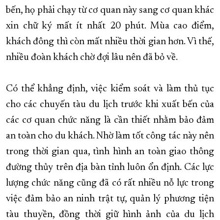
bến, họ phải chạy từ cơ quan này sang cơ quan khác
XÂY DỰNG KHÁNH HÒA TRỞ THÀNH THÀNH PHỐ TRỰC THUỘC 
xin chữ ký mất ít nhất 20 phút. Mùa cao điểm,
ĐẠI HỘI ĐẢNG CÁC CẤP
TRANG CHỦ
VỀ BÁO KHÁNH HÒA
khách đông thì còn mất nhiều thời gian hơn. Vì thế,
nhiều đoàn khách chờ đợi lâu nên đã bỏ về.
Có thể khẳng định, việc kiểm soát và làm thủ tục
cho các chuyến tàu du lịch trước khi xuất bến của
các cơ quan chức năng là cần thiết nhằm bảo đảm
an toàn cho du khách. Nhờ làm tốt công tác này nên
trong thời gian qua, tình hình an toàn giao thông
đường thủy trên địa bàn tỉnh luôn ổn định. Các lực
lượng chức năng cũng đã có rất nhiều nỗ lực trong
việc đảm bảo an ninh trật tự, quản lý phương tiện
tàu thuyền, đồng thời giữ hình ảnh của du lịch