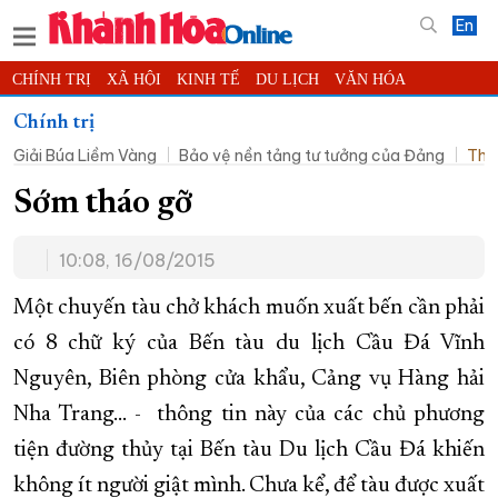
En
CHÍNH TRỊ
XÃ HỘI
KINH TẾ
DU LỊCH
VĂN HÓA
THỂ THAO
ĐỜI SỐNG
TIN ĐỊA PHƯƠNG
Chính trị
Giải Búa Liềm Vàng
Bảo vệ nền tảng tư tưởng của Đảng
Thờ
KHOA HỌC - CÔNG NGHỆ
PHÁP LUẬT
BẠN ĐỌC
PHÓNG SỰ
THẾ GIỚI
MULTIMEDIA
VIDEO
ĐỌC BÁO ONLINE
Sớm tháo gỡ
PODCAST
THÔNG TIN - QUẢNG CÁO
10:08, 16/08/2015
QUY HOẠCH TỈNH KHÁNH HÒA
Một chuyến tàu chở khách muốn xuất bến cần phải
TRƯỜNG SA BIỂN ĐẢO QUÊ HƯƠNG
có 8 chữ ký của Bến tàu du lịch Cầu Đá Vĩnh
CHUNG TAY CẢI CÁCH HÀNH CHÍNH
Nguyên, Biên phòng cửa khẩu, Cảng vụ Hàng hải
XÂY DỰNG NÔNG THÔN MỚI
LỊCH CẮT ĐIỆN
Nha Trang... - thông tin này của các chủ phương
TÀU - XE - MÁY BAY
tiện đường thủy tại Bến tàu Du lịch Cầu Đá khiến
KỶ NIỆM 370 NĂM XÂY DỰNG VÀ PHÁT TRIỂN TỈNH KHÁNH HÒA
không ít người giật mình. Chưa kể, để tàu được xuất
KHOẢNH KHẮC ĐẸP XỨ TRẦM