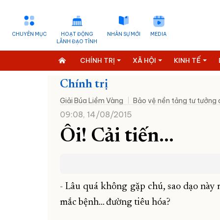
CHUYÊN MỤC
HOẠT ĐỘNG
NHÂN SỰ MỚI
MEDIA
LÃNH ĐẠO TỈNH
CHÍNH TRỊ
XÃ HỘI
KINH TẾ
Chính trị
Giải Búa Liềm Vàng
Bảo vệ nền tảng tư tưởng
09:08, 14/08/2015
Ôi! Cải tiến...
- Lâu quá không gặp chú, sao dạo này 
mắc bệnh... đường tiêu hóa?