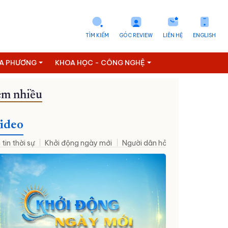
TÌM KIẾM
GÓC REVIEW
LIÊN HỆ
ENGLISH
ỊA PHƯƠNG
KHOA HỌC - CÔNG NGHỆ
m nhiều
Đưa NQ09 vào cuộc sống
ideo
 tin thời sự
Khởi động ngày mới
Người dân hỏi – Cơ quan nhà nư