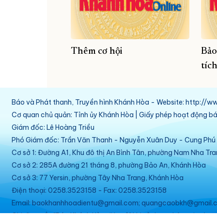
Thêm cơ hội
Bảo
tíc
Báo và Phát thanh, Truyền hình Khánh Hòa - Website: http:/
Cơ quan chủ quản: Tỉnh ủy Khánh Hòa | Giấy phép hoạt động 
Giám đốc: Lê Hoàng Triều
Phó Giám đốc: Trần Văn Thanh - Nguyễn Xuân Duy - Cung Ph
Cơ sở 1: Đường A1, Khu đô thị An Bình Tân, phường Nam Nha Tr
Cơ sở 2: 285A đường 21 tháng 8, phường Bảo An, Khánh Hòa
Cơ sở 3: 77 Yersin, phường Tây Nha Trang, Khánh Hòa
Điện thoại: 0258.3523158 - Fax: 0258.3523158
Email: baokhanhhoadientu@gmail.com; quangcaobkh@gmail.c
Ghi rõ nguồn "Báo Khánh Hòa điện tử" khi sử dụng thông tin từ w