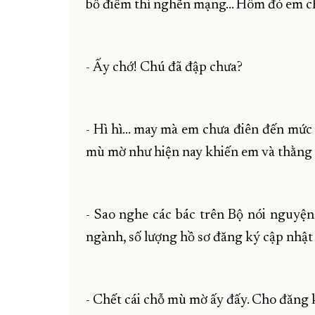
bố điểm thì nghẽn mạng... Hôm đó em ch
- Ấy chớ! Chú đã đập chưa?
- Hì hì... may mà em chưa điên đến mức
mù mờ như hiện nay khiến em và thằng cu
- Sao nghe các bác trên Bộ nói nguyện
ngành, số lượng hồ sơ đăng ký cập nhật 
- Chết cái chỗ mù mờ ấy đấy. Cho đăng k