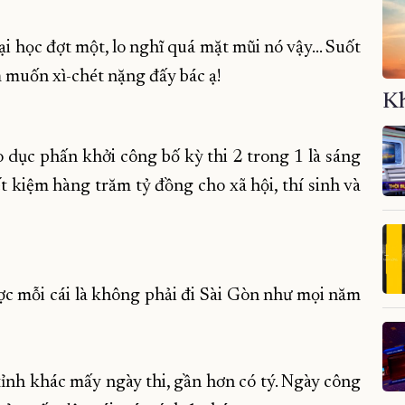
i học đợt một, lo nghĩ quá mặt mũi nó vậy... Suốt
m muốn xì-chét nặng đấy bác ạ!
Kh
o dục phấn khởi công bố kỳ thi 2 trong 1 là sáng
iết kiệm hàng trăm tỷ đồng cho xã hội, thí sinh và
ược mỗi cái là không phải đi Sài Gòn như mọi năm
tỉnh khác mấy ngày thi, gần hơn có tý. Ngày công