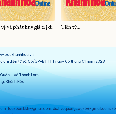
 vệ và phát huy giá trị di
Tiền tỷ...
h
/www.baokhanhhoa.vn
báo chí điện tử số: 06/GP-BTTTT ngày 06 tháng 01 năm 2023
ú Quốc - Võ Thanh Lâm
ang, Khánh Hòa
om; toasoan.bkh@gmail.com; dichvuquangcaoktv@gmail.com; kt
ebsite này