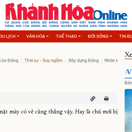
DU LỊCH
VĂN HÓA
THỂ THAO
ĐỜI SỐNG
TIN Đ
Xe
 của Đảng
Thời sự - Suy ngẫm
Xây dựng Đảng
Nhân sự mới
V
Bản
mặt mày có vẻ căng thẳng vậy. Hay là chú mới bị