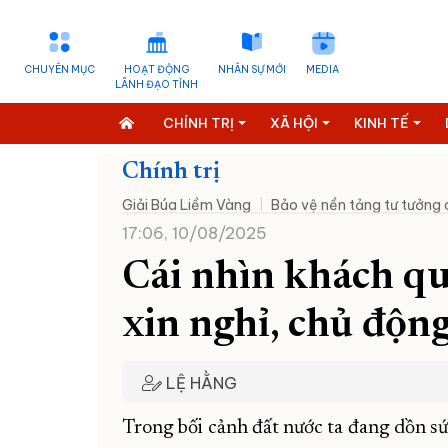
CHUYÊN MỤC
HOẠT ĐỘNG
NHÂN SỰ MỚI
MEDIA
LÃNH ĐẠO TỈNH
CHÍNH TRỊ
XÃ HỘI
KINH TẾ
Chính trị
Giải Búa Liềm Vàng
Bảo vệ nền tảng tư tưởng
17:06, 10/08/2025
Cái nhìn khách qu
xin nghỉ, chủ độn
LỆ HẰNG
Trong bối cảnh đất nước ta đang dồn sức