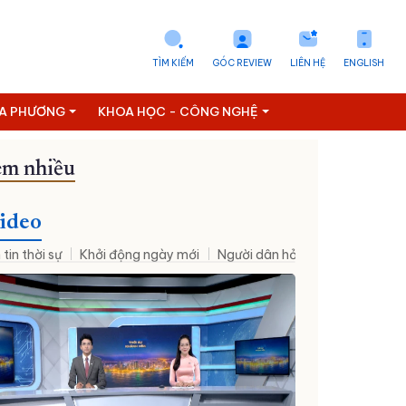
TÌM KIẾM
GÓC REVIEW
LIÊN HỆ
ENGLISH
ỊA PHƯƠNG
KHOA HỌC - CÔNG NGHỆ
m nhiều
iến tới Đại hội XIV của Đảng
Nhân sự mới
Đưa NQ09 vào cuộc 
ideo
 tin thời sự
Khởi động ngày mới
Người dân hỏi – Cơ quan nhà nư