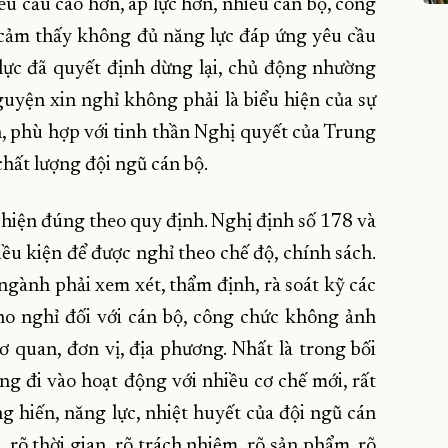
êu cầu cao hơn, áp lực hơn, nhiều cán bộ, công
, cảm thấy không đủ năng lực đáp ứng yêu cầu
lực đã quyết định dừng lại, chủ động nhường
nguyện xin nghỉ không phải là biểu hiện của sự
, phù hợp với tinh thần Nghị quyết của Trung
chất lượng đội ngũ cán bộ.
c hiện đúng theo quy định. Nghị định số 178 và
iều kiện để được nghỉ theo chế độ, chính sách.
, ngành phải xem xét, thẩm định, rà soát kỹ các
ho nghỉ đối với cán bộ, công chức không ảnh
quan, đơn vị, địa phương. Nhất là trong bối
g đi vào hoạt động với nhiều cơ chế mới, rất
g hiến, năng lực, nhiệt huyết của đội ngũ cán
c, rõ thời gian, rõ trách nhiệm, rõ sản phẩm, rõ