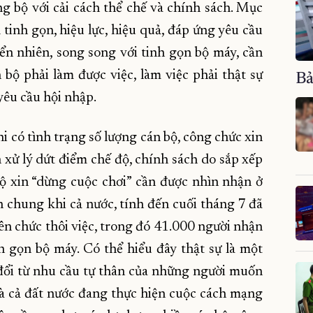
g bộ với cải cách thể chế và chính sách. Mục
 tinh gọn, hiệu lực, hiệu quả, đáp ứng yêu cầu
iển nhiên, song song với tinh gọn bộ máy, cần
n bộ phải làm được việc, làm việc phải thật sự
Bả
yêu cầu hội nhập.
i có tình trạng số lượng cán bộ, công chức xin
h xử lý dứt điểm chế độ, chính sách do sắp xếp
bộ xin “dừng cuộc chơi” cần được nhìn nhận ở
nh chung khi cả nước, tính đến cuối tháng 7 đã
ên chức thôi việc, trong đó 41.000 người nhận
h gọn bộ máy. Có thể hiểu đây thật sự là một
 đổi từ nhu cầu tự thân của những người muốn
à cả đất nước đang thực hiện cuộc cách mạng