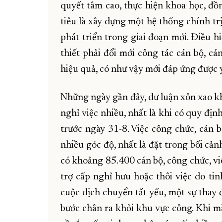
quyết tâm cao, thực hiện khoa học, đồn
tiêu là xây dựng một hệ thống chính trị
phát triển trong giai đoạn mới. Điều h
thiết phải đổi mới công tác cán bộ, cá
hiệu quả, có như vậy mới đáp ứng được 
Những ngày gần đây, dư luận xôn xao kh
nghỉ việc nhiều, nhất là khi có quy địn
trước ngày 31-8. Việc công chức, cán 
nhiều góc độ, nhất là đặt trong bối cả
có khoảng 85.400 cán bộ, công chức, vi
trợ cấp nghỉ hưu hoặc thôi việc do tin
cuộc dịch chuyển tất yếu, một sự thay
bước chân ra khỏi khu vực công. Khi m