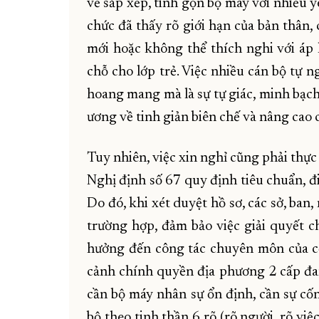
về sắp xếp, tinh gọn bộ máy với nhiều y
chức đã thấy rõ giới hạn của bản thân
mới hoặc không thể thích nghi với áp 
chỗ cho lớp trẻ. Việc nhiều cán bộ tự 
hoang mang mà là sự tự giác, minh bạch
ương về tinh giản biên chế và nâng cao 
Tuy nhiên, việc xin nghỉ cũng phải thự
Nghị định số 67 quy định tiêu chuẩn, đ
Do đó, khi xét duyệt hồ sơ, các sở, ban
trường hợp, đảm bảo việc giải quyết c
hưởng đến công tác chuyên môn của cơ 
cảnh chính quyền địa phương 2 cấp đan
cần bộ máy nhân sự ổn định, cần sự cốn
bộ theo tinh thần 6 rõ (rõ người, rõ việ