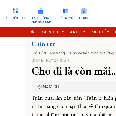
CHUYÊN MỤC
HOẠT ĐỘNG
NHÂN SỰ MỚI
MEDIA
LÃNH ĐẠO TỈNH
CHÍNH TRỊ
XÃ HỘI
KINH TẾ
Chính trị
Giải Búa Liềm Vàng
Bảo vệ nền tảng tư tưởng
22:48, 16/10/2024
Cho đi là còn mãi
NAM DU
Tuần qua, lần đầu tiên “Tuần lễ hiế
nhằm nâng cao nhận thức về tầm quan t
trong những món quà quý giá nhất mà m