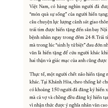
Việt Nam, có hàng nghìn người đã đư
“món quà sự sống” của người hiến tạn
câu chuyện lực lượng cảnh sát giao thôn
trái tim được hiến tặng đến sân bay Nộ
bệnh nhân ngay trong đêm 24-8. Trái t
mà trong lúc “sinh ly tử biệt” đau đớn n
văn là hiến tặng để cứu người khác khi
hai thận và giác mạc của anh cũng được
Thực tế, một người chết não hiến tặng 
khác. Tại Khánh Hòa, theo thống kê chư
có khoảng 150 người đã đăng ký hiến xá
mà cả vợ và chồng đều đăng ký hiến tạ
vì nhận thức được ý nghĩa nhân văn cao c