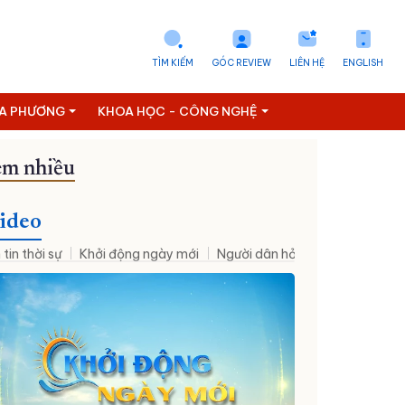
TÌM KIẾM
GÓC REVIEW
LIÊN HỆ
ENGLISH
ỊA PHƯƠNG
KHOA HỌC - CÔNG NGHỆ
m nhiều
hân sự mới
Đưa NQ09 vào cuộc sống
Thời sự - Suy ngẫm
ideo
 tin thời sự
Khởi động ngày mới
Người dân hỏi – Cơ quan nhà nư