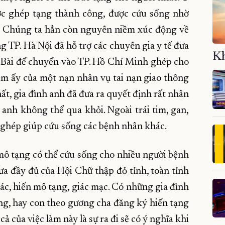
ợc ghép tạng thành công, được cứu sống nhờ
g. Chúng ta hẳn còn nguyên niềm xúc động về
g TP. Hà Nội đã hỗ trợ các chuyên gia y tế đưa
Kh
i Bài để chuyển vào TP. Hồ Chí Minh ghép cho
im ấy của một nạn nhân vụ tai nạn giao thông
hất, gia đình anh đã đưa ra quyết định rất nhân
 anh không thể qua khỏi. Ngoài trái tim, gan,
 ghép giúp cứu sống các bệnh nhân khác.
mô tạng có thể cứu sống cho nhiều người bệnh
a đầy đủ của Hội Chữ thập đỏ tỉnh, toàn tỉnh
c, hiến mô tạng, giác mạc. Có những gia đình
ng, hay con theo gương cha đăng ký hiến tạng
ả của việc làm này là sự ra đi sẽ có ý nghĩa khi