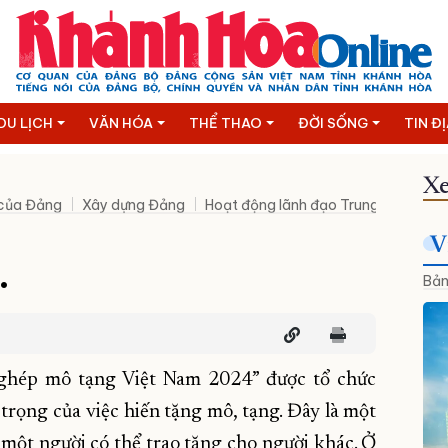
DU LỊCH
VĂN HÓA
THỂ THAO
ĐỜI SỐNG
TIN Đ
Xe
 của Đảng
Xây dựng Đảng
Hoạt động lãnh đạo Trung ương
N
V
…
Bản
n ghép mô tạng Việt Nam 2024” được tổ chức
rọng của việc hiến tặng mô, tạng. Đây là một
ột người có thể trao tặng cho người khác. Ở