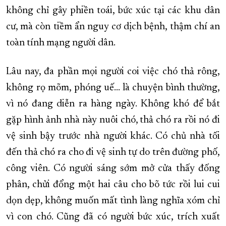
không chỉ gây phiền toái, bức xúc tại các khu dân
XÂY DỰNG KHÁNH HÒA TRỞ THÀNH THÀNH PHỐ TRỰC THUỘC 
cư, mà còn tiềm ẩn nguy cơ dịch bệnh, thậm chí an
ĐẠI HỘI ĐẢNG CÁC CẤP
TRANG CHỦ
VỀ BÁO KHÁNH HÒA
toàn tính mạng người dân.
Lâu nay, đa phần mọi người coi việc chó thả rông,
không rọ mõm, phóng uế… là chuyện bình thường,
vì nó đang diễn ra hàng ngày. Không khó để bắt
gặp hình ảnh nhà này nuôi chó, thả chó ra rồi nó đi
vệ sinh bậy trước nhà người khác. Có chủ nhà tối
đến thả chó ra cho đi vệ sinh tự do trên đường phố,
công viên. Có người sáng sớm mở cửa thấy đống
phân, chửi đổng một hai câu cho bõ tức rồi lui cui
dọn dẹp, không muốn mất tình làng nghĩa xóm chỉ
vì con chó. Cũng đã có người bức xúc, trích xuất