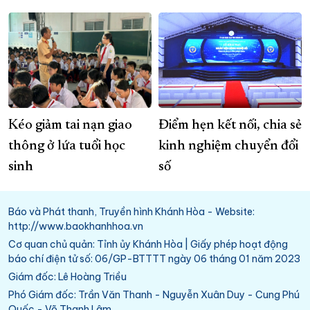
Kéo giảm tai nạn giao
Điểm hẹn kết nối, chia sẻ
thông ở lứa tuổi học
kinh nghiệm chuyển đổi
sinh
số
Báo và Phát thanh, Truyền hình Khánh Hòa - Website:
http://www.baokhanhhoa.vn
Cơ quan chủ quản: Tỉnh ủy Khánh Hòa | Giấy phép hoạt động
báo chí điện tử số: 06/GP-BTTTT ngày 06 tháng 01 năm 2023
Giám đốc: Lê Hoàng Triều
Phó Giám đốc: Trần Văn Thanh - Nguyễn Xuân Duy - Cung Phú
Quốc - Võ Thanh Lâm