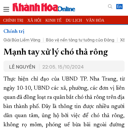
En
CHÍNH TRỊ
XÃ HỘI
KINH TẾ
DU LỊCH
VĂN HÓA
THỂ THAO
ĐỜI SỐNG
TIN ĐỊA PHƯƠNG
Chính trị
Giải Búa Liềm Vàng
Bảo vệ nền tảng tư tưởng của Đảng
Xây
KHOA HỌC - CÔNG NGHỆ
PHÁP LUẬT
BẠN ĐỌC
PHÓNG SỰ
THẾ GIỚI
MULTIMEDIA
VIDEO
ĐỌC BÁO ONLINE
Mạnh tay xử lý chó thả rông
PODCAST
THÔNG TIN - QUẢNG CÁO
LÊ NGUYÊN
22:05, 15/10/2024
QUY HOẠCH TỈNH KHÁNH HÒA
Thực hiện chỉ đạo của UBND TP. Nha Trang, từ
TRƯỜNG SA BIỂN ĐẢO QUÊ HƯƠNG
ngày 10-10, UBND các xã, phường, các đơn vị liên
CHUNG TAY CẢI CÁCH HÀNH CHÍNH
quan đã đồng loạt ra quân bắt chó thả rông trên địa
XÂY DỰNG NÔNG THÔN MỚI
LỊCH CẮT ĐIỆN
bàn thành phố. Đây là thông tin được nhiều người
TÀU - XE - MÁY BAY
dân quan tâm, ủng hộ bởi việc để chó thả rông,
KỶ NIỆM 370 NĂM XÂY DỰNG VÀ PHÁT TRIỂN TỈNH KHÁNH HÒA
không rọ mõm, phóng uế bừa bãi ngoài đường
KHOẢNH KHẮC ĐẸP XỨ TRẦM