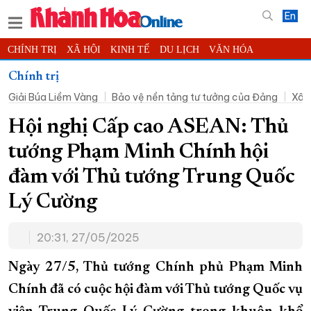
En
CHÍNH TRỊ
XÃ HỘI
KINH TẾ
DU LỊCH
VĂN HÓA
THỂ THAO
ĐỜI SỐNG
TIN ĐỊA PHƯƠNG
Chính trị
Giải Búa Liềm Vàng
Bảo vệ nền tảng tư tưởng của Đảng
Xây
KHOA HỌC - CÔNG NGHỆ
PHÁP LUẬT
BẠN ĐỌC
PHÓNG SỰ
THẾ GIỚI
MULTIMEDIA
VIDEO
ĐỌC BÁO ONLINE
Hội nghị Cấp cao ASEAN: Thủ
PODCAST
THÔNG TIN - QUẢNG CÁO
tướng Phạm Minh Chính hội
QUY HOẠCH TỈNH KHÁNH HÒA
đàm với Thủ tướng Trung Quốc
TRƯỜNG SA BIỂN ĐẢO QUÊ HƯƠNG
Lý Cường
CHUNG TAY CẢI CÁCH HÀNH CHÍNH
20:31, 27/05/2025
XÂY DỰNG NÔNG THÔN MỚI
LỊCH CẮT ĐIỆN
TÀU - XE - MÁY BAY
Ngày 27/5, Thủ tướng Chính phủ Phạm Minh
KỶ NIỆM 370 NĂM XÂY DỰNG VÀ PHÁT TRIỂN TỈNH KHÁNH HÒA
Chính đã có cuộc hội đàm với Thủ tướng Quốc vụ
KHOẢNH KHẮC ĐẸP XỨ TRẦM