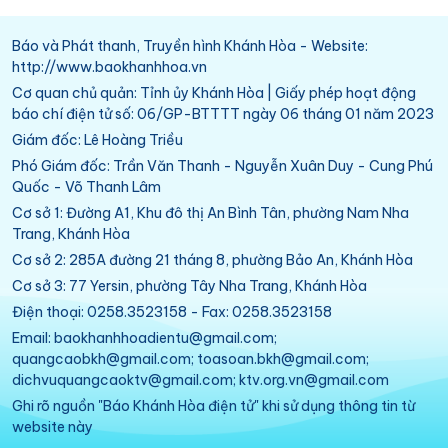
Báo và Phát thanh, Truyền hình Khánh Hòa - Website:
http://www.baokhanhhoa.vn
Cơ quan chủ quản: Tỉnh ủy Khánh Hòa | Giấy phép hoạt động
báo chí điện tử số: 06/GP-BTTTT ngày 06 tháng 01 năm 2023
Giám đốc: Lê Hoàng Triều
Phó Giám đốc: Trần Văn Thanh - Nguyễn Xuân Duy - Cung Phú
Quốc - Võ Thanh Lâm
Cơ sở 1: Đường A1, Khu đô thị An Bình Tân, phường Nam Nha
Trang, Khánh Hòa
Cơ sở 2: 285A đường 21 tháng 8, phường Bảo An, Khánh Hòa
Cơ sở 3: 77 Yersin, phường Tây Nha Trang, Khánh Hòa
Điện thoại: 0258.3523158 - Fax: 0258.3523158
Email: baokhanhhoadientu@gmail.com;
quangcaobkh@gmail.com; toasoan.bkh@gmail.com;
dichvuquangcaoktv@gmail.com; ktv.org.vn@gmail.com
Ghi rõ nguồn "Báo Khánh Hòa điện tử" khi sử dụng thông tin từ
website này