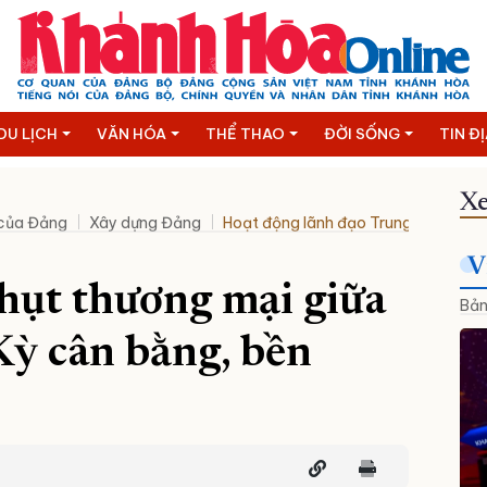
DU LỊCH
VĂN HÓA
THỂ THAO
ĐỜI SỐNG
TIN Đ
Xe
 của Đảng
Xây dựng Đảng
Hoạt động lãnh đạo Trung ương
N
V
hụt thương mại giữa
Bản
ỳ cân bằng, bền