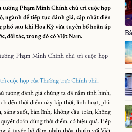
hủ tướng Phạm Minh Chính chủ trì cuộc họp
, ngành để tiếp tục đánh giá, cập nhật diễn
ứng phó sau khi Hoa Kỳ vừa tuyên bố hoãn áp
Bả
c, đối tác, trong đó có Việt Nam.
rì cuộc họp của Thường trực Chính phủ.
hủ tướng đánh giá chúng ta đã nắm tình hình,
ch đến thời điểm này kịp thời, linh hoạt, phù
h, sáng suốt, bản lĩnh; không cầu toàn, không
sự quyết đoán đúng thời điểm, có hiệu quả. Tiếp
g ý tuyên bố đàm phán thỏa thuận với Việt