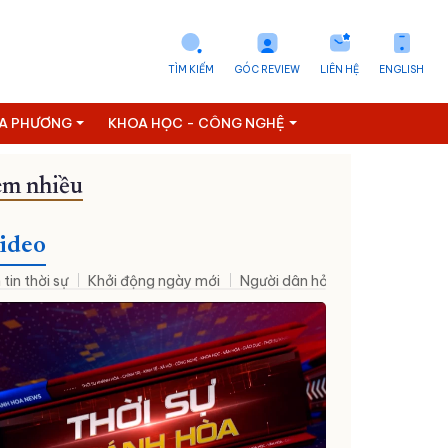
TÌM KIẾM
GÓC REVIEW
LIÊN HỆ
ENGLISH
ỊA PHƯƠNG
KHOA HỌC - CÔNG NGHỆ
m nhiều
hân sự mới
Đưa NQ09 vào cuộc sống
Thời sự - Suy ngẫm
ideo
 tin thời sự
Khởi động ngày mới
Người dân hỏi – Cơ quan nhà nư