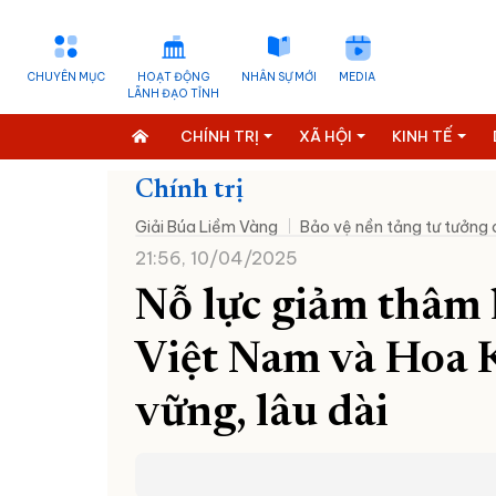
CHUYÊN MỤC
HOẠT ĐỘNG
NHÂN SỰ MỚI
MEDIA
LÃNH ĐẠO TỈNH
CHÍNH TRỊ
XÃ HỘI
KINH TẾ
Chính trị
Giải Búa Liềm Vàng
Bảo vệ nền tảng tư tưởng
21:56, 10/04/2025
Nỗ lực giảm thâm 
Việt Nam và Hoa K
vững, lâu dài