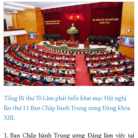
XÂY DỰNG KHÁNH HÒA TRỞ THÀNH THÀNH PHỐ TRỰC THUỘC 
ĐẠI HỘI ĐẢNG CÁC CẤP
TRANG CHỦ
VỀ BÁO KHÁNH HÒA
Tổng Bí thư Tô Lâm phát biểu khai mạc Hội nghị
lần thứ 11 Ban Chấp hành Trung ương Đảng khóa
XIII.
1. Ban Chấp hành Trung ương Đảng làm việc tại