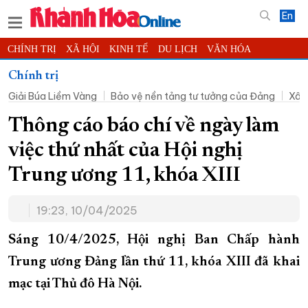
En
CHÍNH TRỊ
XÃ HỘI
KINH TẾ
DU LỊCH
VĂN HÓA
THỂ THAO
ĐỜI SỐNG
TIN ĐỊA PHƯƠNG
Chính trị
Giải Búa Liềm Vàng
Bảo vệ nền tảng tư tưởng của Đảng
Xây
KHOA HỌC - CÔNG NGHỆ
PHÁP LUẬT
BẠN ĐỌC
PHÓNG SỰ
THẾ GIỚI
MULTIMEDIA
VIDEO
ĐỌC BÁO ONLINE
Thông cáo báo chí về ngày làm
PODCAST
THÔNG TIN - QUẢNG CÁO
việc thứ nhất của Hội nghị
QUY HOẠCH TỈNH KHÁNH HÒA
Trung ương 11, khóa XIII
TRƯỜNG SA BIỂN ĐẢO QUÊ HƯƠNG
19:23, 10/04/2025
CHUNG TAY CẢI CÁCH HÀNH CHÍNH
XÂY DỰNG NÔNG THÔN MỚI
LỊCH CẮT ĐIỆN
Sáng 10/4/2025, Hội nghị Ban Chấp hành
TÀU - XE - MÁY BAY
Trung ương Đảng lần thứ 11, khóa XIII đã khai
mạc tại Thủ đô Hà Nội.
KỶ NIỆM 370 NĂM XÂY DỰNG VÀ PHÁT TRIỂN TỈNH KHÁNH HÒA
KHOẢNH KHẮC ĐẸP XỨ TRẦM