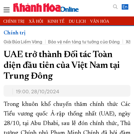
En
CHÍNH TRỊ
XÃ HỘI
KINH TẾ
DU LỊCH
VĂN HÓA
THỂ THAO
ĐỜI SỐNG
TIN ĐỊA PHƯƠNG
Chính trị
Giải Búa Liềm Vàng
Bảo vệ nền tảng tư tưởng của Đảng
Xây
KHOA HỌC - CÔNG NGHỆ
PHÁP LUẬT
BẠN ĐỌC
PHÓNG SỰ
THẾ GIỚI
MULTIMEDIA
VIDEO
ĐỌC BÁO ONLINE
UAE trở thành Đối tác Toàn
PODCAST
THÔNG TIN - QUẢNG CÁO
diện đầu tiên của Việt Nam tại
QUY HOẠCH TỈNH KHÁNH HÒA
Trung Đông
TRƯỜNG SA BIỂN ĐẢO QUÊ HƯƠNG
19:00, 28/10/2024
CHUNG TAY CẢI CÁCH HÀNH CHÍNH
XÂY DỰNG NÔNG THÔN MỚI
LỊCH CẮT ĐIỆN
Trong khuôn khổ chuyến thăm chính thức Các
TÀU - XE - MÁY BAY
Tiểu vương quốc Ả-rập thống nhất (UAE), ngày
28/10, tại Abu Dhabi, sau lễ đón chính thức, Thủ
KỶ NIỆM 370 NĂM XÂY DỰNG VÀ PHÁT TRIỂN TỈNH KHÁNH HÒA
tướng Chính phủ Phạm Minh Chính đã hội đàm
KHOẢNH KHẮC ĐẸP XỨ TRẦM