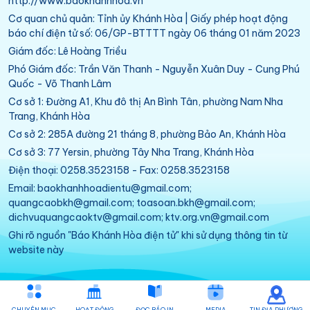
http://www.baokhanhhoa.vn
Cơ quan chủ quản: Tỉnh ủy Khánh Hòa | Giấy phép hoạt động
báo chí điện tử số: 06/GP-BTTTT ngày 06 tháng 01 năm 2023
Giám đốc: Lê Hoàng Triều
Phó Giám đốc: Trần Văn Thanh - Nguyễn Xuân Duy - Cung Phú
Quốc - Võ Thanh Lâm
Cơ sở 1: Đường A1, Khu đô thị An Bình Tân, phường Nam Nha
Trang, Khánh Hòa
Cơ sở 2: 285A đường 21 tháng 8, phường Bảo An, Khánh Hòa
Cơ sở 3: 77 Yersin, phường Tây Nha Trang, Khánh Hòa
Điện thoại: 0258.3523158 - Fax: 0258.3523158
Email: baokhanhhoadientu@gmail.com;
quangcaobkh@gmail.com; toasoan.bkh@gmail.com;
dichvuquangcaoktv@gmail.com; ktv.org.vn@gmail.com
Ghi rõ nguồn "Báo Khánh Hòa điện tử" khi sử dụng thông tin từ
website này
CHUYÊN MỤC
HOẠT ĐỘNG
ĐỌC BÁO IN
MEDIA
TIN ĐỊA PHƯƠNG