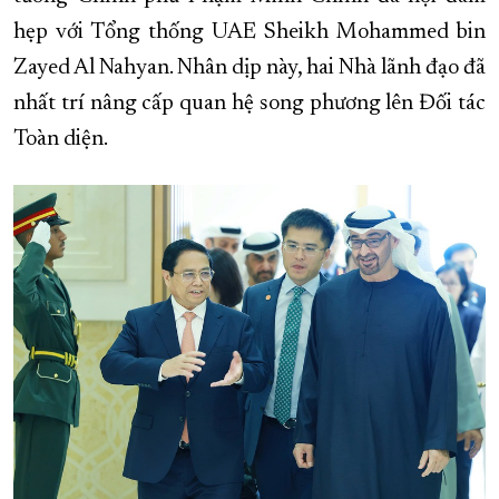
hẹp với Tổng thống UAE Sheikh Mohammed bin
XÂY DỰNG KHÁNH HÒA TRỞ THÀNH THÀNH PHỐ TRỰC THUỘC 
Zayed Al Nahyan. Nhân dịp này, hai Nhà lãnh đạo đã
ĐẠI HỘI ĐẢNG CÁC CẤP
TRANG CHỦ
VỀ BÁO KHÁNH HÒA
nhất trí nâng cấp quan hệ song phương lên Đối tác
Toàn diện.