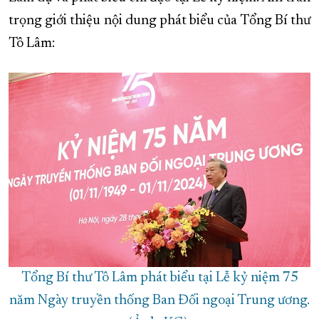
trọng giới thiệu nội dung phát biểu của Tổng Bí thư
XÂY DỰNG KHÁNH HÒA TRỞ THÀNH THÀNH PHỐ TRỰC THUỘC 
Tô Lâm:
ĐẠI HỘI ĐẢNG CÁC CẤP
TRANG CHỦ
VỀ BÁO KHÁNH HÒA
Tổng Bí thư Tô Lâm phát biểu tại Lễ kỷ niệm 75
năm Ngày truyền thống Ban Đối ngoại Trung ương.