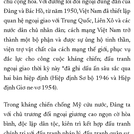
chủ cộng hòa. Với đường lối đối ngoại đúng đắn của
Đảng và Bác Hồ, từ năm 1950, Việt Nam đã thiết lập
quan hệ ngoại giao với Trung Quốc, Liên Xô và các
nước dân chủ nhân dân; cách mạng Việt Nam trở
thành một bộ phận và được sự ủng hộ tinh thần,
viện trợ vật chất của cách mạng thế giới, phục vụ
đắc lực cho công cuộc kháng chiến; đấu tranh
ngoại giao thời kỳ này “đã ghi dấu ấn sâu sắc qua
hai bản hiệp định (Hiệp định Sơ bộ 1946 và Hiệp
định Giơ-ne-vơ 1954).
Trong kháng chiến chống Mỹ cứu nước, Đảng ta
với chủ trương đối ngoại giương cao ngọn cờ hòa
bình, độc lập dân tộc, kiên trì kết hợp đấu tranh
chính trị với đấu tranh pháp lý, đấu tranh quân sự,