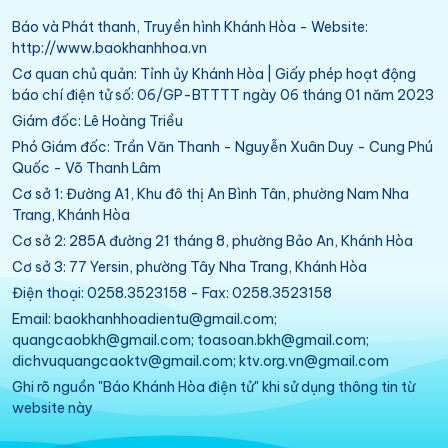
Báo và Phát thanh, Truyền hình Khánh Hòa - Website:
http://www.baokhanhhoa.vn
Cơ quan chủ quản: Tỉnh ủy Khánh Hòa | Giấy phép hoạt động
báo chí điện tử số: 06/GP-BTTTT ngày 06 tháng 01 năm 2023
Giám đốc: Lê Hoàng Triều
Phó Giám đốc: Trần Văn Thanh - Nguyễn Xuân Duy - Cung Phú
Quốc - Võ Thanh Lâm
Cơ sở 1: Đường A1, Khu đô thị An Bình Tân, phường Nam Nha
Trang, Khánh Hòa
Cơ sở 2: 285A đường 21 tháng 8, phường Bảo An, Khánh Hòa
Cơ sở 3: 77 Yersin, phường Tây Nha Trang, Khánh Hòa
Điện thoại: 0258.3523158 - Fax: 0258.3523158
Email: baokhanhhoadientu@gmail.com;
quangcaobkh@gmail.com; toasoan.bkh@gmail.com;
dichvuquangcaoktv@gmail.com; ktv.org.vn@gmail.com
Ghi rõ nguồn "Báo Khánh Hòa điện tử" khi sử dụng thông tin từ
website này