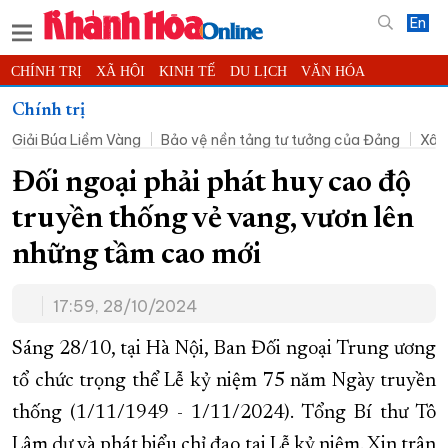
En
CHÍNH TRỊ
XÃ HỘI
KINH TẾ
DU LỊCH
VĂN HÓA
THỂ THAO
ĐỜI SỐNG
TIN ĐỊA PHƯƠNG
Chính trị
Giải Búa Liềm Vàng
Bảo vệ nền tảng tư tưởng của Đảng
Xây
KHOA HỌC - CÔNG NGHỆ
PHÁP LUẬT
BẠN ĐỌC
PHÓNG SỰ
THẾ GIỚI
MULTIMEDIA
VIDEO
ĐỌC BÁO ONLINE
Đối ngoại phải phát huy cao độ
PODCAST
THÔNG TIN - QUẢNG CÁO
truyền thống vẻ vang, vươn lên
QUY HOẠCH TỈNH KHÁNH HÒA
những tầm cao mới
TRƯỜNG SA BIỂN ĐẢO QUÊ HƯƠNG
17:59, 28/10/2024
CHUNG TAY CẢI CÁCH HÀNH CHÍNH
XÂY DỰNG NÔNG THÔN MỚI
LỊCH CẮT ĐIỆN
Sáng 28/10, tại Hà Nội, Ban Đối ngoại Trung ương
TÀU - XE - MÁY BAY
tổ chức trọng thể Lễ kỷ niệm 75 năm Ngày truyền
thống (1/11/1949 - 1/11/2024). Tổng Bí thư Tô
KỶ NIỆM 370 NĂM XÂY DỰNG VÀ PHÁT TRIỂN TỈNH KHÁNH HÒA
Lâm dự và phát biểu chỉ đạo tại Lễ kỷ niệm. Xin trân
KHOẢNH KHẮC ĐẸP XỨ TRẦM