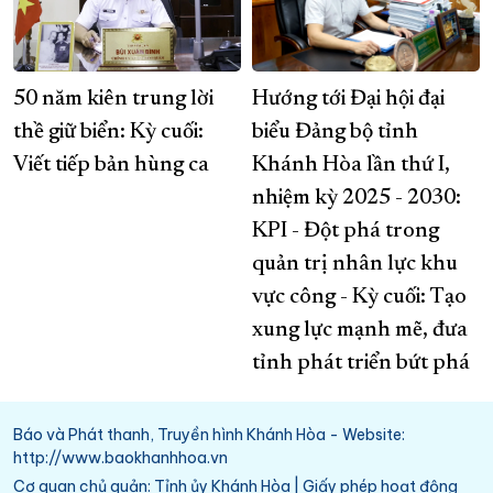
50 năm kiên trung lời
Hướng tới Đại hội đại
thề giữ biển: Kỳ cuối:
biểu Đảng bộ tỉnh
Viết tiếp bản hùng ca
Khánh Hòa lần thứ I,
nhiệm kỳ 2025 - 2030:
KPI - Đột phá trong
quản trị nhân lực khu
vực công - ​​​​​​​Kỳ cuối: Tạo
xung lực mạnh mẽ, đưa
tỉnh phát triển bứt phá
Báo và Phát thanh, Truyền hình Khánh Hòa - Website:
http://www.baokhanhhoa.vn
Cơ quan chủ quản: Tỉnh ủy Khánh Hòa | Giấy phép hoạt động