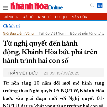
En
CHÍNH TRỊ
XÃ HỘI
KINH TẾ
DU LỊCH
VĂN HÓA
THỂ THAO
ĐỜI SỐNG
TIN ĐỊA PHƯƠNG
Chính trị
Giải Búa Liềm Vàng
Tự hào Việt Nam
Bảo vệ nền tảng tư tư
KHOA HỌC - CÔNG NGHỆ
PHÁP LUẬT
BẠN ĐỌC
PHÓNG SỰ
THẾ GIỚI
MULTIMEDIA
VIDEO
ĐỌC BÁO ONLINE
Từ nghị quyết đến hành
PODCAST
THÔNG TIN - QUẢNG CÁO
động, Khánh Hòa bứt phá trên
QUY HOẠCH TỈNH KHÁNH HÒA
hành trình hai con số
TRƯỜNG SA BIỂN ĐẢO QUÊ HƯƠNG
TRẦN VIỆT ĐỨC
23:09, 15/09/2025
CHUNG TAY CẢI CÁCH HÀNH CHÍNH
XÂY DỰNG NÔNG THÔN MỚI
LỊCH CẮT ĐIỆN
Từ nền tảng 10 năm đổi mới mô hình tăng
TÀU - XE - MÁY BAY
trưởng theo Nghị quyết 05-NQ/TW, Khánh Hòa
bước vào giai đoạn mới với Nghị quyết 01-
KỶ NIỆM 370 NĂM XÂY DỰNG VÀ PHÁT TRIỂN TỈNH KHÁNH HÒA
NQ/TU, đặt ra khát vọng tăng trưởng hai con số.
KHOẢNH KHẮC ĐẸP XỨ TRẦM