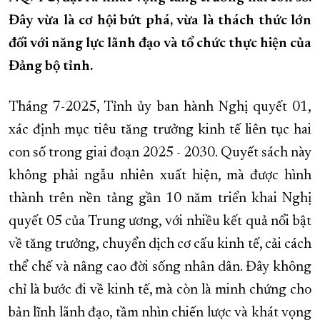
Đây vừa là cơ hội bứt phá, vừa là thách thức lớn
XÂY DỰNG KHÁNH HÒA TRỞ THÀNH THÀNH PHỐ TRỰC THUỘC 
đối với năng lực lãnh đạo và tổ chức thực hiện của
ĐẠI HỘI ĐẢNG CÁC CẤP
TRANG CHỦ
VỀ BÁO KHÁNH HÒA
Đảng bộ tỉnh.
Tháng 7-2025, Tỉnh ủy ban hành Nghị quyết 01,
xác định mục tiêu tăng trưởng kinh tế liên tục hai
con số trong giai đoạn 2025 - 2030. Quyết sách này
không phải ngẫu nhiên xuất hiện, mà được hình
thành trên nền tảng gần 10 năm triển khai Nghị
quyết 05 của Trung ương, với nhiều kết quả nổi bật
về tăng trưởng, chuyển dịch cơ cấu kinh tế, cải cách
thể chế và nâng cao đời sống nhân dân. Đây không
chỉ là bước đi về kinh tế, mà còn là minh chứng cho
bản lĩnh lãnh đạo, tầm nhìn chiến lược và khát vọng