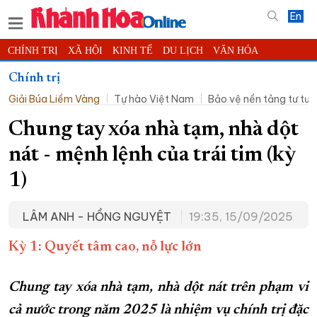
En
CHÍNH TRỊ
XÃ HỘI
KINH TẾ
DU LỊCH
VĂN HÓA
THỂ THAO
ĐỜI SỐNG
TIN ĐỊA PHƯƠNG
Chính trị
Giải Búa Liềm Vàng
Tự hào Việt Nam
Bảo vệ nền tảng tư tư
KHOA HỌC - CÔNG NGHỆ
PHÁP LUẬT
BẠN ĐỌC
PHÓNG SỰ
THẾ GIỚI
MULTIMEDIA
VIDEO
ĐỌC BÁO ONLINE
Chung tay xóa nhà tạm, nhà dột
PODCAST
THÔNG TIN - QUẢNG CÁO
nát - mệnh lệnh của trái tim (kỳ
QUY HOẠCH TỈNH KHÁNH HÒA
1)
TRƯỜNG SA BIỂN ĐẢO QUÊ HƯƠNG
LÂM ANH - HỒNG NGUYỆT
19:35, 15/09/2025
CHUNG TAY CẢI CÁCH HÀNH CHÍNH
XÂY DỰNG NÔNG THÔN MỚI
LỊCH CẮT ĐIỆN
Kỳ 1: Quyết tâm cao, nỗ lực lớn
TÀU - XE - MÁY BAY
Chung tay xóa nhà tạm, nhà dột nát trên phạm vi
KỶ NIỆM 370 NĂM XÂY DỰNG VÀ PHÁT TRIỂN TỈNH KHÁNH HÒA
cả nước trong năm 2025 là nhiệm vụ chính trị đặc
KHOẢNH KHẮC ĐẸP XỨ TRẦM