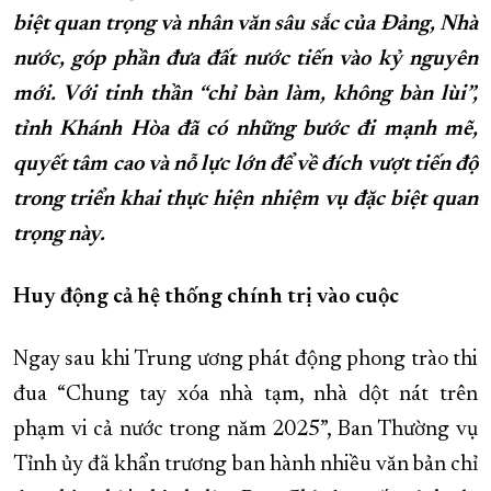
biệt quan trọng và nhân văn sâu sắc của Đảng, Nhà
XÂY DỰNG KHÁNH HÒA TRỞ THÀNH THÀNH PHỐ TRỰC THUỘC 
nước, góp phần đưa đất nước tiến vào kỷ nguyên
ĐẠI HỘI ĐẢNG CÁC CẤP
TRANG CHỦ
VỀ BÁO KHÁNH HÒA
mới. Với tinh thần “chỉ bàn làm, không bàn lùi”,
tỉnh Khánh Hòa đã có những bước đi mạnh mẽ,
quyết tâm cao và nỗ lực lớn để về đích vượt tiến độ
trong triển khai thực hiện nhiệm vụ đặc biệt quan
trọng này.
Huy động cả hệ thống chính trị vào cuộc
Ngay sau khi Trung ương phát động phong trào thi
đua “Chung tay xóa nhà tạm, nhà dột nát trên
phạm vi cả nước trong năm 2025”, Ban Thường vụ
Tỉnh ủy đã khẩn trương ban hành nhiều văn bản chỉ