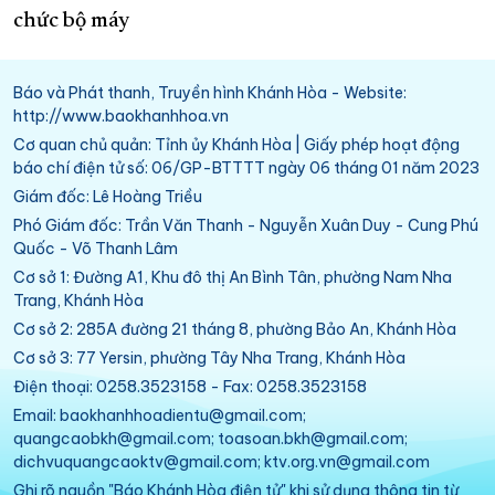
chức bộ máy
Báo và Phát thanh, Truyền hình Khánh Hòa - Website:
http://www.baokhanhhoa.vn
Cơ quan chủ quản: Tỉnh ủy Khánh Hòa | Giấy phép hoạt động
báo chí điện tử số: 06/GP-BTTTT ngày 06 tháng 01 năm 2023
Giám đốc: Lê Hoàng Triều
Phó Giám đốc: Trần Văn Thanh - Nguyễn Xuân Duy - Cung Phú
Quốc - Võ Thanh Lâm
Cơ sở 1: Đường A1, Khu đô thị An Bình Tân, phường Nam Nha
Trang, Khánh Hòa
Cơ sở 2: 285A đường 21 tháng 8, phường Bảo An, Khánh Hòa
Cơ sở 3: 77 Yersin, phường Tây Nha Trang, Khánh Hòa
Điện thoại: 0258.3523158 - Fax: 0258.3523158
Email: baokhanhhoadientu@gmail.com;
quangcaobkh@gmail.com; toasoan.bkh@gmail.com;
dichvuquangcaoktv@gmail.com; ktv.org.vn@gmail.com
Ghi rõ nguồn "Báo Khánh Hòa điện tử" khi sử dụng thông tin từ