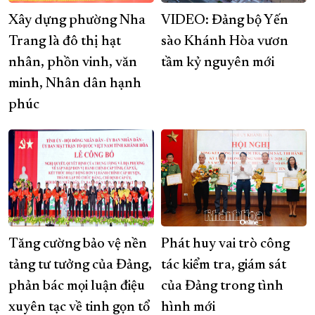
Xây dựng phường Nha
VIDEO: Đảng bộ Yến
Trang là đô thị hạt
sào Khánh Hòa vươn
nhân, phồn vinh, văn
tầm kỷ nguyên mới
minh, Nhân dân hạnh
phúc
Tăng cường bảo vệ nền
Phát huy vai trò công
tảng tư tưởng của Đảng,
tác kiểm tra, giám sát
phản bác mọi luận điệu
của Đảng trong tình
xuyên tạc về tinh gọn tổ
hình mới