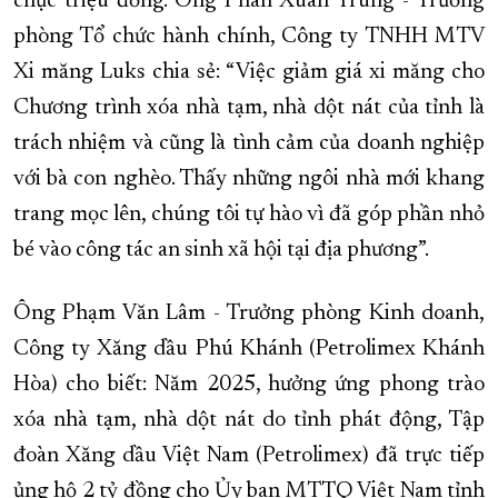
chục triệu đồng. Ông Phan Xuân Trung - Trưởng
phòng Tổ chức hành chính, Công ty TNHH MTV
Xi măng Luks chia sẻ: “Việc giảm giá xi măng cho
Chương trình xóa nhà tạm, nhà dột nát của tỉnh là
trách nhiệm và cũng là tình cảm của doanh nghiệp
với bà con nghèo. Thấy những ngôi nhà mới khang
trang mọc lên, chúng tôi tự hào vì đã góp phần nhỏ
bé vào công tác an sinh xã hội tại địa phương”.
Ông Phạm Văn Lâm - Trưởng phòng Kinh doanh,
Công ty Xăng dầu Phú Khánh (Petrolimex Khánh
Hòa) cho biết: Năm 2025, hưởng ứng phong trào
xóa nhà tạm, nhà dột nát do tỉnh phát động, Tập
đoàn Xăng dầu Việt Nam (Petrolimex) đã trực tiếp
ủng hộ 2 tỷ đồng cho Ủy ban MTTQ Việt Nam tỉnh