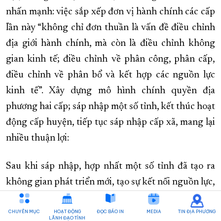
nhấn mạnh: việc sắp xếp đơn vị hành chính các cấp
lần này “không chỉ đơn thuần là vấn đề điều chỉnh
địa giới hành chính, mà còn là điều chỉnh không
gian kinh tế; điều chỉnh về phân công, phân cấp,
điều chỉnh về phân bổ và kết hợp các nguồn lực
kinh tế”. Xây dựng mô hình chính quyền địa
phương hai cấp; sáp nhập một số tỉnh, kết thúc hoạt
động cấp huyện, tiếp tục sáp nhập cấp xã, mang lại
nhiều thuận lợi:
Sau khi sáp nhập, hợp nhất một số tỉnh đã tạo ra
không gian phát triển mới, tạo sự kết nối nguồn lực,
liên thông, liên tục, trở thành cửa ngõ kết nối vùng,
CHUYÊN MỤC
HOẠT ĐỘNG
ĐỌC BÁO IN
MEDIA
TIN ĐỊA PHƯƠNG
biên giới, nhiều địa phương có thêm lợi thế kết nối
LÃNH ĐẠO TỈNH