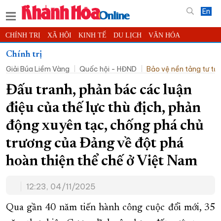
En
CHÍNH TRỊ
XÃ HỘI
KINH TẾ
DU LỊCH
VĂN HÓA
THỂ THAO
ĐỜI SỐNG
TIN ĐỊA PHƯƠNG
Chính trị
Giải Búa Liềm Vàng
Quốc hội - HĐND
Bảo vệ nền tảng tư t
KHOA HỌC - CÔNG NGHỆ
PHÁP LUẬT
BẠN ĐỌC
PHÓNG SỰ
THẾ GIỚI
MULTIMEDIA
VIDEO
ĐỌC BÁO ONLINE
Đấu tranh, phản bác các luận
PODCAST
THÔNG TIN - QUẢNG CÁO
điệu của thế lực thù địch, phản
QUY HOẠCH TỈNH KHÁNH HÒA
động xuyên tạc, chống phá chủ
TRƯỜNG SA BIỂN ĐẢO QUÊ HƯƠNG
trương của Đảng về đột phá
CHUNG TAY CẢI CÁCH HÀNH CHÍNH
hoàn thiện thể chế ở Việt Nam
XÂY DỰNG NÔNG THÔN MỚI
LỊCH CẮT ĐIỆN
12:23, 04/11/2025
TÀU - XE - MÁY BAY
KỶ NIỆM 370 NĂM XÂY DỰNG VÀ PHÁT TRIỂN TỈNH KHÁNH HÒA
Qua gần 40 năm tiến hành công cuộc đổi mới, 35
KHOẢNH KHẮC ĐẸP XỨ TRẦM