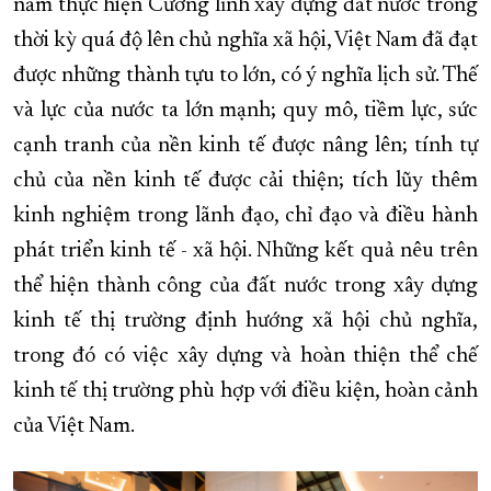
năm thực hiện Cương lĩnh xây dựng đất nước trong
XÂY DỰNG KHÁNH HÒA TRỞ THÀNH THÀNH PHỐ TRỰC THUỘC 
thời kỳ quá độ lên chủ nghĩa xã hội, Việt Nam đã đạt
ĐẠI HỘI ĐẢNG CÁC CẤP
TRANG CHỦ
VỀ BÁO KHÁNH HÒA
được những thành tựu to lớn, có ý nghĩa lịch sử. Thế
và lực của nước ta lớn mạnh; quy mô, tiềm lực, sức
cạnh tranh của nền kinh tế được nâng lên; tính tự
chủ của nền kinh tế được cải thiện; tích lũy thêm
kinh nghiệm trong lãnh đạo, chỉ đạo và điều hành
phát triển kinh tế - xã hội. Những kết quả nêu trên
thể hiện thành công của đất nước trong xây dựng
kinh tế thị trường định hướng xã hội chủ nghĩa,
trong đó có việc xây dựng và hoàn thiện thể chế
kinh tế thị trường phù hợp với điều kiện, hoàn cảnh
của Việt Nam.