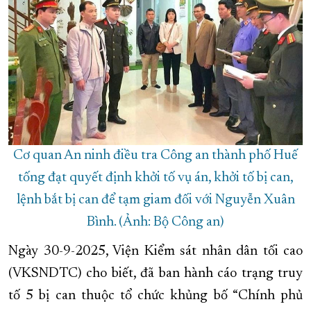
XÂY DỰNG KHÁNH HÒA TRỞ THÀNH THÀNH PHỐ TRỰC THUỘC 
ĐẠI HỘI ĐẢNG CÁC CẤP
TRANG CHỦ
VỀ BÁO KHÁNH HÒA
Cơ quan An ninh điều tra Công an thành phố Huế
tống đạt quyết định khởi tố vụ án, khởi tố bị can,
lệnh bắt bị can để tạm giam đối với Nguyễn Xuân
Bình. (Ảnh: Bộ Công an)
Ngày 30-9-2025, Viện Kiểm sát nhân dân tối cao
(VKSNDTC) cho biết, đã ban hành cáo trạng truy
tố 5 bị can thuộc tổ chức khủng bố “Chính phủ