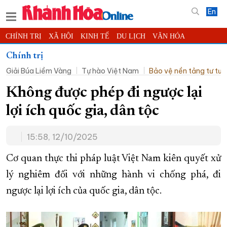
En
CHÍNH TRỊ
XÃ HỘI
KINH TẾ
DU LỊCH
VĂN HÓA
THỂ THAO
ĐỜI SỐNG
TIN ĐỊA PHƯƠNG
Chính trị
Giải Búa Liềm Vàng
Tự hào Việt Nam
Bảo vệ nền tảng tư tư
KHOA HỌC - CÔNG NGHỆ
PHÁP LUẬT
BẠN ĐỌC
PHÓNG SỰ
THẾ GIỚI
MULTIMEDIA
VIDEO
ĐỌC BÁO ONLINE
Không được phép đi ngược lại
PODCAST
THÔNG TIN - QUẢNG CÁO
lợi ích quốc gia, dân tộc
QUY HOẠCH TỈNH KHÁNH HÒA
15:58, 12/10/2025
TRƯỜNG SA BIỂN ĐẢO QUÊ HƯƠNG
CHUNG TAY CẢI CÁCH HÀNH CHÍNH
Cơ quan thực thi pháp luật Việt Nam kiên quyết xử
lý nghiêm đối với những hành vi chống phá, đi
XÂY DỰNG NÔNG THÔN MỚI
LỊCH CẮT ĐIỆN
ngược lại lợi ích của quốc gia, dân tộc.
TÀU - XE - MÁY BAY
KỶ NIỆM 370 NĂM XÂY DỰNG VÀ PHÁT TRIỂN TỈNH KHÁNH HÒA
KHOẢNH KHẮC ĐẸP XỨ TRẦM