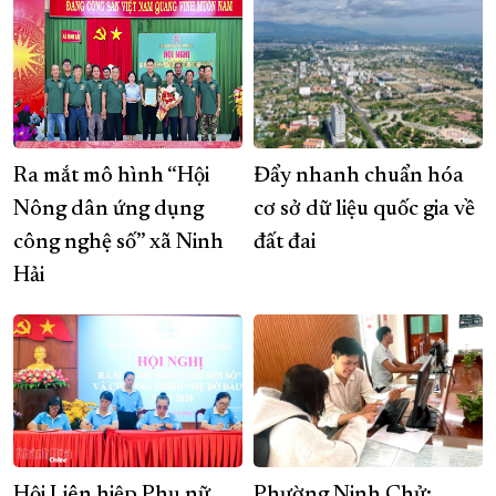
Ra mắt mô hình “Hội
Đẩy nhanh chuẩn hóa
Nông dân ứng dụng
cơ sở dữ liệu quốc gia về
công nghệ số” xã Ninh
đất đai
Hải
Hội Liên hiệp Phụ nữ
​​​​​​​Phường Ninh Chử: