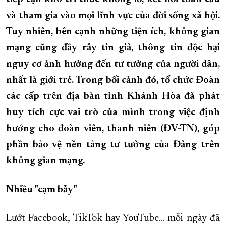
và tham gia vào mọi lĩnh vực của đời sống xã hội.
XÂY DỰNG KHÁNH HÒA TRỞ THÀNH THÀNH PHỐ TRỰC THUỘC 
Tuy nhiên, bên cạnh những tiện ích, không gian
ĐẠI HỘI ĐẢNG CÁC CẤP
TRANG CHỦ
VỀ BÁO KHÁNH HÒA
mạng cũng đầy rẫy tin giả, thông tin độc hại
nguy cơ ảnh hưởng đến tư tưởng của người dân,
nhất là giới trẻ. Trong bối cảnh đó, tổ chức Đoàn
các cấp trên địa bàn tỉnh Khánh Hòa đã phát
huy tích cực vai trò của mình trong việc định
hướng cho đoàn viên, thanh niên (ĐV-TN), góp
phần bảo vệ nền tảng tư tưởng của Đảng trên
không gian mạng.
Nhiều "cạm bẫy"
Lướt Facebook, TikTok hay YouTube... mỗi ngày đã