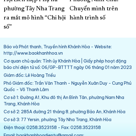
phường Tây Nha Trang
Chuyển mình trên
ra mắt mô hình “Chi hội
hành trình số
số”
Báo và Phát thanh, Truyền hình Khánh Hòa - Website:
http://www.baokhanhhoa.vn
Cơ quan chủ quản: Tỉnh ủy Khánh Hòa | Giấy phép hoạt động
báo chí điện tử số: 06/GP-BTTTT ngày 06 tháng 01 năm 2023
Giám đốc: Lê Hoàng Triều
Phó Giám đốc: Trần Văn Thanh - Nguyễn Xuân Duy - Cung Phú
Quốc - Võ Thanh Lâm
Cơ sở 1: Đường A1, Khu đô thị An Bình Tân, phường Nam Nha
Trang, Khánh Hòa
Cơ sở 2: 285A đường 21 tháng 8, phường Bảo An, Khánh Hòa
Cơ sở 3: 77 Yersin, phường Tây Nha Trang, Khánh Hòa
Điện thoại: 0258.3523158 - Fax: 0258.3523158
Email: baokhanhhoadientu@gmail.com;