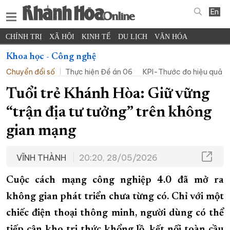
En
CHÍNH TRỊ
XÃ HỘI
KINH TẾ
DU LỊCH
VĂN HÓA
THỂ THAO
ĐỜI SỐNG
TIN ĐỊA PHƯƠNG
Khoa học - Công nghệ
Chuyển đổi số
Thực hiện Đề án 06
KPI-Thước đo hiệu quả c
KHOA HỌC - CÔNG NGHỆ
PHÁP LUẬT
BẠN ĐỌC
PHÓNG SỰ
THẾ GIỚI
MULTIMEDIA
VIDEO
ĐỌC BÁO ONLINE
Tuổi trẻ Khánh Hòa: Giữ vững
PODCAST
THÔNG TIN - QUẢNG CÁO
“trận địa tư tưởng” trên không
QUY HOẠCH TỈNH KHÁNH HÒA
gian mạng
TRƯỜNG SA BIỂN ĐẢO QUÊ HƯƠNG
VĨNH THÀNH
20:20, 28/05/2026
CHUNG TAY CẢI CÁCH HÀNH CHÍNH
XÂY DỰNG NÔNG THÔN MỚI
LỊCH CẮT ĐIỆN
Cuộc cách mạng công nghiệp 4.0 đã mở ra
TÀU - XE - MÁY BAY
không gian phát triển chưa từng có. Chỉ với một
KỶ NIỆM 370 NĂM XÂY DỰNG VÀ PHÁT TRIỂN TỈNH KHÁNH HÒA
chiếc điện thoại thông minh, người dùng có thể
tiếp cận kho tri thức khổng lồ, kết nối toàn cầu
KHOẢNH KHẮC ĐẸP XỨ TRẦM