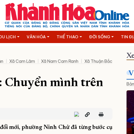
DU LỊCH
VĂN HÓA
THỂ THAO
ĐỜI SỐNG
TIN Đ
Xe
án
Xã Cam Lâm
Xã Nam Cam Ranh
Xã Thuận Bắc
Phường
V
Chử: Chuyển mình trên
Bản
à đổi mới, phường Ninh Chử đã từng bước cụ