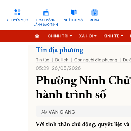
CHUYÊN MỤC
HOẠT ĐỘNG
NHÂN SỰ MỚI
MEDIA
LÃNH ĐẠO TỈNH
CHÍNH TRỊ
XÃ HỘI
KINH TẾ
Tin địa phương
Tin tức
Du lịch
Con người địa phương
Dự 
05:29, 26/05/2026
​​​​​​​Phường Ninh 
hành trình số
VĂN GIANG
Với tinh thần chủ động, quyết liệt v