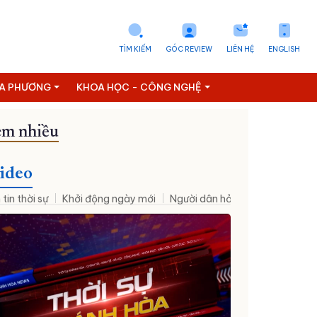
TÌM KIẾM
GÓC REVIEW
LIÊN HỆ
ENGLISH
ỊA PHƯƠNG
KHOA HỌC - CÔNG NGHỆ
m nhiều
 Cam Ranh
Phường Phan Rang
Phường Bảo An
Xã Phước Hà
ideo
 tin thời sự
Khởi động ngày mới
Người dân hỏi – Cơ quan nhà nư