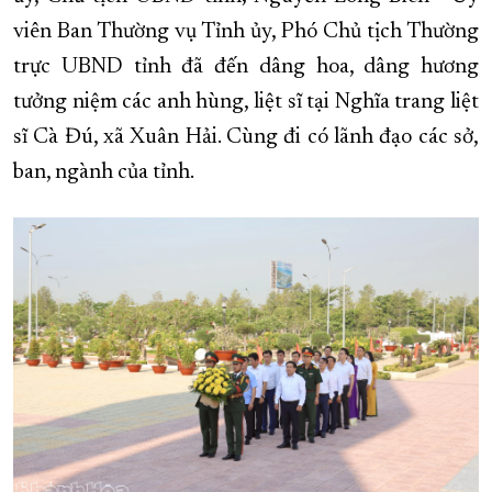
viên Ban Thường vụ Tỉnh ủy, Phó Chủ tịch Thường
XÂY DỰNG KHÁNH HÒA TRỞ THÀNH THÀNH PHỐ TRỰC THUỘC 
trực UBND tỉnh đã đến dâng hoa, dâng hương
ĐẠI HỘI ĐẢNG CÁC CẤP
TRANG CHỦ
VỀ BÁO KHÁNH HÒA
tưởng niệm các anh hùng, liệt sĩ tại Nghĩa trang liệt
sĩ Cà Đú, xã Xuân Hải. Cùng đi có lãnh đạo các sở,
ban, ngành của tỉnh.