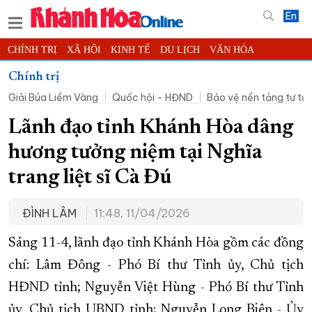
En
CHÍNH TRỊ
XÃ HỘI
KINH TẾ
DU LỊCH
VĂN HÓA
THỂ THAO
ĐỜI SỐNG
TIN ĐỊA PHƯƠNG
Chính trị
Giải Búa Liềm Vàng
Quốc hội - HĐND
Bảo vệ nền tảng tư t
KHOA HỌC - CÔNG NGHỆ
PHÁP LUẬT
BẠN ĐỌC
PHÓNG SỰ
THẾ GIỚI
MULTIMEDIA
VIDEO
ĐỌC BÁO ONLINE
Lãnh đạo tỉnh Khánh Hòa dâng
PODCAST
THÔNG TIN - QUẢNG CÁO
hương tưởng niệm tại Nghĩa
QUY HOẠCH TỈNH KHÁNH HÒA
trang liệt sĩ Cà Đú
TRƯỜNG SA BIỂN ĐẢO QUÊ HƯƠNG
ĐÌNH LÂM
11:48, 11/04/2026
CHUNG TAY CẢI CÁCH HÀNH CHÍNH
XÂY DỰNG NÔNG THÔN MỚI
LỊCH CẮT ĐIỆN
Sáng 11-4, lãnh đạo tỉnh Khánh Hòa gồm các đồng
TÀU - XE - MÁY BAY
chí: Lâm Đông - Phó Bí thư Tỉnh ủy, Chủ tịch
HĐND tỉnh; Nguyễn Việt Hùng - Phó Bí thư Tỉnh
KỶ NIỆM 370 NĂM XÂY DỰNG VÀ PHÁT TRIỂN TỈNH KHÁNH HÒA
ủy, Chủ tịch UBND tỉnh; Nguyễn Long Biên - Ủy
KHOẢNH KHẮC ĐẸP XỨ TRẦM