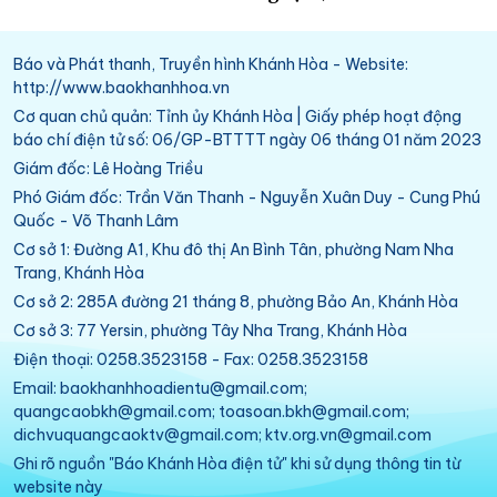
Báo và Phát thanh, Truyền hình Khánh Hòa - Website:
http://www.baokhanhhoa.vn
Cơ quan chủ quản: Tỉnh ủy Khánh Hòa | Giấy phép hoạt động
báo chí điện tử số: 06/GP-BTTTT ngày 06 tháng 01 năm 2023
Giám đốc: Lê Hoàng Triều
Phó Giám đốc: Trần Văn Thanh - Nguyễn Xuân Duy - Cung Phú
Quốc - Võ Thanh Lâm
Cơ sở 1: Đường A1, Khu đô thị An Bình Tân, phường Nam Nha
Trang, Khánh Hòa
Cơ sở 2: 285A đường 21 tháng 8, phường Bảo An, Khánh Hòa
Cơ sở 3: 77 Yersin, phường Tây Nha Trang, Khánh Hòa
Điện thoại: 0258.3523158 - Fax: 0258.3523158
Email: baokhanhhoadientu@gmail.com;
quangcaobkh@gmail.com; toasoan.bkh@gmail.com;
dichvuquangcaoktv@gmail.com; ktv.org.vn@gmail.com
Ghi rõ nguồn "Báo Khánh Hòa điện tử" khi sử dụng thông tin từ
website này