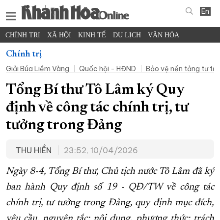
En
CHÍNH TRỊ
XÃ HỘI
KINH TẾ
DU LỊCH
VĂN HÓA
THỂ THAO
ĐỜI SỐNG
TIN ĐỊA PHƯƠNG
Chính trị
Giải Búa Liềm Vàng
Quốc hội - HĐND
Bảo vệ nền tảng tư t
KHOA HỌC - CÔNG NGHỆ
PHÁP LUẬT
BẠN ĐỌC
PHÓNG SỰ
THẾ GIỚI
MULTIMEDIA
VIDEO
ĐỌC BÁO ONLINE
Tổng Bí thư Tô Lâm ký Quy
PODCAST
THÔNG TIN - QUẢNG CÁO
định về công tác chính trị, tư
QUY HOẠCH TỈNH KHÁNH HÒA
tưởng trong Đảng
TRƯỜNG SA BIỂN ĐẢO QUÊ HƯƠNG
THU HIỀN
23:52, 10/04/2026
CHUNG TAY CẢI CÁCH HÀNH CHÍNH
XÂY DỰNG NÔNG THÔN MỚI
LỊCH CẮT ĐIỆN
Ngày 8-4, Tổng Bí thư, Chủ tịch nước Tô Lâm đã ký
TÀU - XE - MÁY BAY
ban hành Quy định số 19 - QĐ/TW về công tác
chính trị, tư tưởng trong Đảng, quy định mục đích,
KỶ NIỆM 370 NĂM XÂY DỰNG VÀ PHÁT TRIỂN TỈNH KHÁNH HÒA
yêu cầu, nguyên tắc; nội dung, phương thức; trách
KHOẢNH KHẮC ĐẸP XỨ TRẦM