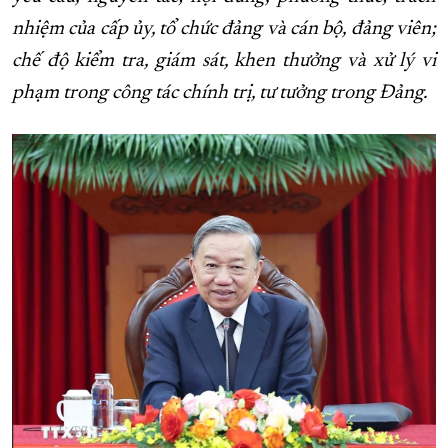
nhiệm của cấp ủy, tổ chức đảng và cán bộ, đảng viên;
XÂY DỰNG KHÁNH HÒA TRỞ THÀNH THÀNH PHỐ TRỰC THUỘC 
chế độ kiểm tra, giám sát, khen thưởng và xử lý vi
ĐẠI HỘI ĐẢNG CÁC CẤP
TRANG CHỦ
VỀ BÁO KHÁNH HÒA
phạm trong công tác chính trị, tư tưởng trong Đảng.