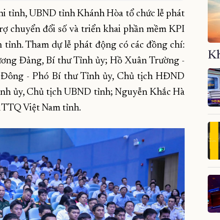
hi tỉnh, UBND tỉnh Khánh Hòa tổ chức lễ phát
rợ chuyển đổi số và triển khai phần mềm KPI
n tỉnh. Tham dự lễ phát động có các đồng chí:
Kh
ơng Đảng, Bí thư Tỉnh ủy; Hồ Xuân Trường -
 Đông - Phó Bí thư Tỉnh ủy, Chủ tịch HĐND
Tỉnh ủy, Chủ tịch UBND tỉnh; Nguyễn Khắc Hà
 MTTQ Việt Nam tỉnh.