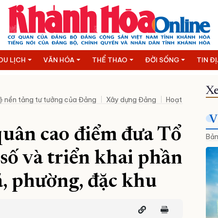
DU LỊCH
VĂN HÓA
THỂ THAO
ĐỜI SỐNG
TIN Đ
Xe
ệ nền tảng tư tưởng của Đảng
Xây dựng Đảng
Hoạt động lãnh
V
quân cao điểm đưa Tổ
Bản
số và triển khai phần
, phường, đặc khu