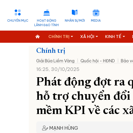
CHUYÊN MỤC
HOẠT ĐỘNG
NHÂN SỰ MỚI
MEDIA
LÃNH ĐẠO TỈNH
CHÍNH TRỊ
XÃ HỘI
KINH TẾ
Chính trị
Giải Búa Liềm Vàng
Quốc hội - HĐND
Bảo v
16:25, 30/10/2025
Phát động đợt ra 
hỗ trợ chuyển đổi 
mềm KPI về các xã
MẠNH HÙNG