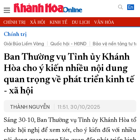
En
CHÍNH TRỊ
XÃ HỘI
KINH TẾ
DU LỊCH
VĂN HÓA
THỂ THAO
ĐỜI SỐNG
TIN ĐỊA PHƯƠNG
Chính trị
Giải Búa Liềm Vàng
Quốc hội - HĐND
Bảo vệ nền tảng tư t
KHOA HỌC - CÔNG NGHỆ
PHÁP LUẬT
BẠN ĐỌC
PHÓNG SỰ
THẾ GIỚI
MULTIMEDIA
VIDEO
ĐỌC BÁO ONLINE
​​​​​​​Ban Thường vụ Tỉnh ủy Khánh
PODCAST
THÔNG TIN - QUẢNG CÁO
Hòa cho ý kiến nhiều nội dung
QUY HOẠCH TỈNH KHÁNH HÒA
quan trọng về phát triển kinh tế
TRƯỜNG SA BIỂN ĐẢO QUÊ HƯƠNG
- xã hội
CHUNG TAY CẢI CÁCH HÀNH CHÍNH
THÀNH NGUYỄN
11:51, 30/10/2025
XÂY DỰNG NÔNG THÔN MỚI
LỊCH CẮT ĐIỆN
TÀU - XE - MÁY BAY
Sáng 30-10, Ban Thường vụ Tỉnh ủy Khánh Hòa tổ
KỶ NIỆM 370 NĂM XÂY DỰNG VÀ PHÁT TRIỂN TỈNH KHÁNH HÒA
chức hội nghị để xem xét, cho ý kiến đối với nhiều
KHOẢNH KHẮC ĐẸP XỨ TRẦM