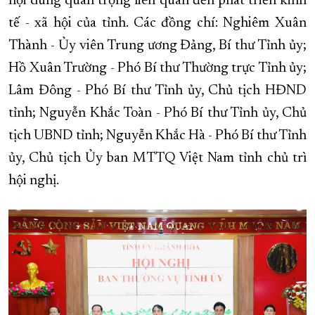
nội dung quan trọng liên quan đến phát triển kinh
tế - xã hội của tỉnh. Các đồng chí: Nghiêm Xuân
XÂY DỰNG KHÁNH HÒA TRỞ THÀNH THÀNH PHỐ TRỰC THUỘC 
Thành - Ủy viên Trung ương Đảng, Bí thư Tỉnh ủy;
ĐẠI HỘI ĐẢNG CÁC CẤP
TRANG CHỦ
VỀ BÁO KHÁNH HÒA
Hồ Xuân Trường - Phó Bí thư Thường trực Tỉnh ủy;
Lâm Đông - Phó Bí thư Tỉnh ủy, Chủ tịch HĐND
tỉnh; Nguyễn Khắc Toàn - Phó Bí thư Tỉnh ủy, Chủ
tịch UBND tỉnh; Nguyễn Khắc Hà - Phó Bí thư Tỉnh
ủy, Chủ tịch Ủy ban MTTQ Việt Nam tỉnh chủ trì
hội nghị.