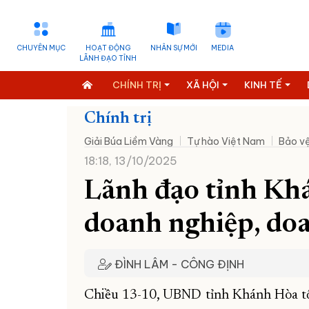
CHUYÊN MỤC
HOẠT ĐỘNG
NHÂN SỰ MỚI
MEDIA
LÃNH ĐẠO TỈNH
CHÍNH TRỊ
XÃ HỘI
KINH TẾ
Chính trị
Giải Búa Liềm Vàng
Tự hào Việt Nam
Bảo vệ
18:18, 13/10/2025
Lãnh đạo tỉnh Kh
doanh nghiệp, do
ĐÌNH LÂM - CÔNG ĐỊNH
Chiều 13-10, UBND tỉnh Khánh Hòa tổ