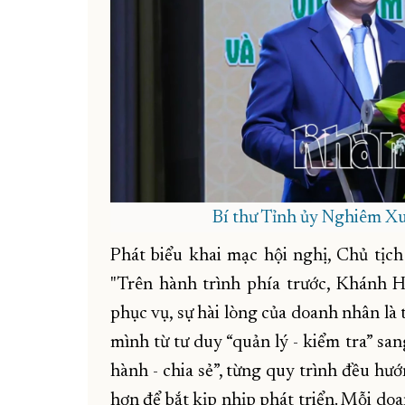
Bí thư Tỉnh ủy Nghiêm Xuâ
Phát biểu khai mạc hội nghị, Chủ tị
"Trên hành trình phía trước, Khánh H
phục vụ, sự hài lòng của doanh nhân là
mình từ tư duy “quản lý - kiểm tra” san
hành - chia sẻ”, từng quy trình đều h
hơn để bắt kịp nhịp phát triển. Mỗi do