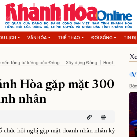
DU LỊCH
VĂN HÓA
THỂ THAO
ĐỜI SỐNG
TIN Đ
Xe
 nền tảng tư tưởng của Đảng
Xây dựng Đảng
Hoạt động lãnh 
V
ánh Hòa gặp mặt 300
Bản
anh nhân
 chức hội nghị gặp mặt doanh nhân nhân kỷ