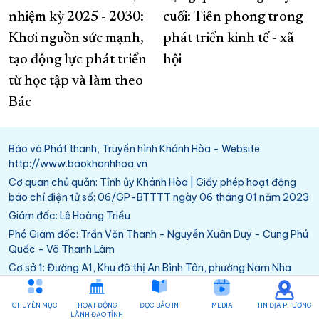
nhiệm kỳ 2025 - 2030:
cuối: Tiên phong trong
Khơi nguồn sức mạnh,
phát triển kinh tế - xã
tạo động lực phát triển
hội
từ học tập và làm theo
Bác
Báo và Phát thanh, Truyền hình Khánh Hòa - Website:
http://www.baokhanhhoa.vn
Cơ quan chủ quản: Tỉnh ủy Khánh Hòa | Giấy phép hoạt động
báo chí điện tử số: 06/GP-BTTTT ngày 06 tháng 01 năm 2023
Giám đốc: Lê Hoàng Triều
Phó Giám đốc: Trần Văn Thanh - Nguyễn Xuân Duy - Cung Phú
Quốc - Võ Thanh Lâm
Cơ sở 1: Đường A1, Khu đô thị An Bình Tân, phường Nam Nha
Trang, Khánh Hòa
Cơ sở 2: 285A đường 21 tháng 8, phường Bảo An, Khánh Hòa
CHUYÊN MỤC
HOẠT ĐỘNG
ĐỌC BÁO IN
MEDIA
TIN ĐỊA PHƯƠNG
LÃNH ĐẠO TỈNH