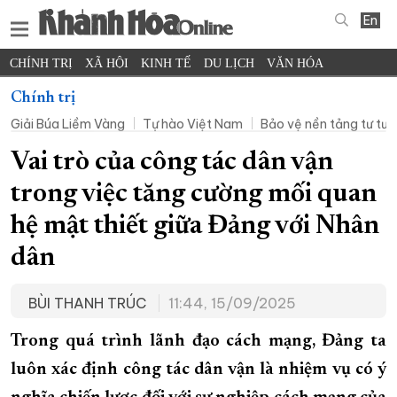
En
CHÍNH TRỊ
XÃ HỘI
KINH TẾ
DU LỊCH
VĂN HÓA
THỂ THAO
ĐỜI SỐNG
TIN ĐỊA PHƯƠNG
Chính trị
Giải Búa Liềm Vàng
Tự hào Việt Nam
Bảo vệ nền tảng tư tư
KHOA HỌC - CÔNG NGHỆ
PHÁP LUẬT
BẠN ĐỌC
PHÓNG SỰ
THẾ GIỚI
MULTIMEDIA
VIDEO
ĐỌC BÁO ONLINE
Vai trò của công tác dân vận
PODCAST
THÔNG TIN - QUẢNG CÁO
trong việc tăng cường mối quan
QUY HOẠCH TỈNH KHÁNH HÒA
hệ mật thiết giữa Đảng với Nhân
TRƯỜNG SA BIỂN ĐẢO QUÊ HƯƠNG
dân
CHUNG TAY CẢI CÁCH HÀNH CHÍNH
BÙI THANH TRÚC
11:44, 15/09/2025
XÂY DỰNG NÔNG THÔN MỚI
LỊCH CẮT ĐIỆN
TÀU - XE - MÁY BAY
Trong quá trình lãnh đạo cách mạng, Đảng ta
KỶ NIỆM 370 NĂM XÂY DỰNG VÀ PHÁT TRIỂN TỈNH KHÁNH HÒA
luôn xác định công tác dân vận là nhiệm vụ có ý
KHOẢNH KHẮC ĐẸP XỨ TRẦM