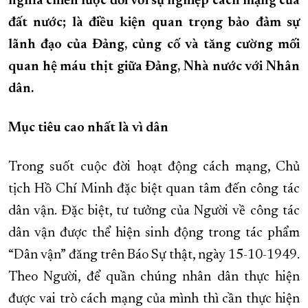
nghĩa chiến lược đối với sự nghiệp cách mạng của
đất nước; là điều kiện quan trọng bảo đảm sự
XÂY DỰNG KHÁNH HÒA TRỞ THÀNH THÀNH PHỐ TRỰC THUỘC 
lãnh đạo của Đảng, củng cố và tăng cường mối
ĐẠI HỘI ĐẢNG CÁC CẤP
TRANG CHỦ
VỀ BÁO KHÁNH HÒA
quan hệ máu thịt giữa Đảng, Nhà nước với Nhân
dân.
Mục tiêu cao nhất là vì dân
Trong suốt cuộc đời hoạt động cách mạng, Chủ
tịch Hồ Chí Minh đặc biệt quan tâm đến công tác
dân vận. Đặc biệt, tư tưởng của Người về công tác
dân vận được thể hiện sinh động trong tác phẩm
“Dân vận” đăng trên Báo Sự thật, ngày 15-10-1949.
Theo Người, để quần chúng nhân dân thực hiện
được vai trò cách mạng của mình thì cần thực hiện