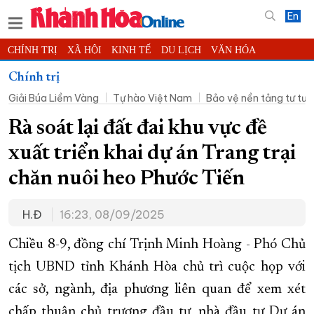
En
CHÍNH TRỊ
XÃ HỘI
KINH TẾ
DU LỊCH
VĂN HÓA
THỂ THAO
ĐỜI SỐNG
TIN ĐỊA PHƯƠNG
Chính trị
Giải Búa Liềm Vàng
Tự hào Việt Nam
Bảo vệ nền tảng tư tư
KHOA HỌC - CÔNG NGHỆ
PHÁP LUẬT
BẠN ĐỌC
PHÓNG SỰ
THẾ GIỚI
MULTIMEDIA
VIDEO
ĐỌC BÁO ONLINE
Rà soát lại đất đai khu vực đề
PODCAST
THÔNG TIN - QUẢNG CÁO
xuất triển khai dự án Trang trại
QUY HOẠCH TỈNH KHÁNH HÒA
chăn nuôi heo Phước Tiến
TRƯỜNG SA BIỂN ĐẢO QUÊ HƯƠNG
H.Đ
16:23, 08/09/2025
CHUNG TAY CẢI CÁCH HÀNH CHÍNH
XÂY DỰNG NÔNG THÔN MỚI
LỊCH CẮT ĐIỆN
Chiều 8-9, đồng chí Trịnh Minh Hoàng - Phó Chủ
TÀU - XE - MÁY BAY
tịch UBND tỉnh Khánh Hòa chủ trì cuộc họp với
các sở, ngành, địa phương liên quan để xem xét
KỶ NIỆM 370 NĂM XÂY DỰNG VÀ PHÁT TRIỂN TỈNH KHÁNH HÒA
chấp thuận chủ trương đầu tư, nhà đầu tư Dự án
KHOẢNH KHẮC ĐẸP XỨ TRẦM