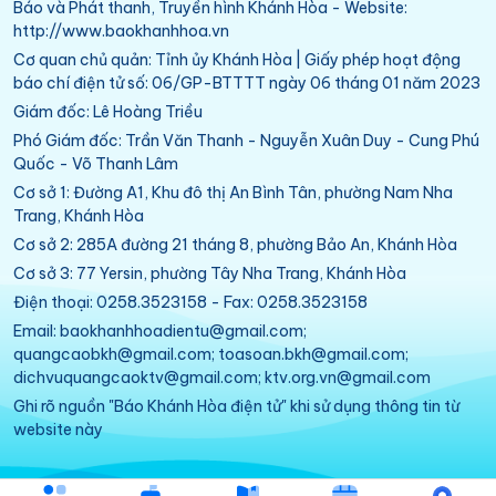
Báo và Phát thanh, Truyền hình Khánh Hòa - Website:
http://www.baokhanhhoa.vn
Cơ quan chủ quản: Tỉnh ủy Khánh Hòa | Giấy phép hoạt động
báo chí điện tử số: 06/GP-BTTTT ngày 06 tháng 01 năm 2023
Giám đốc: Lê Hoàng Triều
Phó Giám đốc: Trần Văn Thanh - Nguyễn Xuân Duy - Cung Phú
Quốc - Võ Thanh Lâm
Cơ sở 1: Đường A1, Khu đô thị An Bình Tân, phường Nam Nha
Trang, Khánh Hòa
Cơ sở 2: 285A đường 21 tháng 8, phường Bảo An, Khánh Hòa
Cơ sở 3: 77 Yersin, phường Tây Nha Trang, Khánh Hòa
Điện thoại: 0258.3523158 - Fax: 0258.3523158
Email: baokhanhhoadientu@gmail.com;
quangcaobkh@gmail.com; toasoan.bkh@gmail.com;
dichvuquangcaoktv@gmail.com; ktv.org.vn@gmail.com
Ghi rõ nguồn "Báo Khánh Hòa điện tử" khi sử dụng thông tin từ
website này