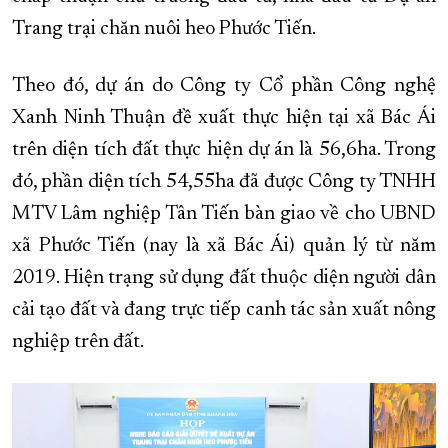
Trang trại chăn nuôi heo Phước Tiến.
XÂY DỰNG KHÁNH HÒA TRỞ THÀNH THÀNH PHỐ TRỰC THUỘC 
ĐẠI HỘI ĐẢNG CÁC CẤP
TRANG CHỦ
VỀ BÁO KHÁNH HÒA
Theo đó, dự án do Công ty Cổ phần Công nghệ
Xanh Ninh Thuận đề xuất thực hiện tại xã Bác Ái
trên diện tích đất thực hiện dự án là 56,6ha. Trong
đó, phần diện tích 54,55ha đã được Công ty TNHH
MTV Lâm nghiệp Tân Tiến bàn giao về cho UBND
xã Phước Tiến (nay là xã Bác Ái) quản lý từ năm
2019. Hiện trạng sử dụng đất thuộc diện người dân
cải tạo đất và đang trực tiếp canh tác sản xuất nông
nghiệp trên đất.