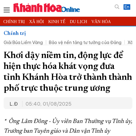
En
CHÍNH TRỊ
XÃ HỘI
KINH TẾ
DU LỊCH
VĂN HÓA
THỂ THAO
ĐỜI SỐNG
TIN ĐỊA PHƯƠNG
Chính trị
Giải Búa Liềm Vàng
Bảo vệ nền tảng tư tưởng của Đảng
Xây
KHOA HỌC - CÔNG NGHỆ
PHÁP LUẬT
BẠN ĐỌC
PHÓNG SỰ
THẾ GIỚI
MULTIMEDIA
VIDEO
ĐỌC BÁO ONLINE
Khơi dậy niềm tin, động lực để
PODCAST
THÔNG TIN - QUẢNG CÁO
hiện thực hóa khát vọng đưa
QUY HOẠCH TỈNH KHÁNH HÒA
tỉnh Khánh Hòa trở thành thành
TRƯỜNG SA BIỂN ĐẢO QUÊ HƯƠNG
phố trực thuộc trung ương
CHUNG TAY CẢI CÁCH HÀNH CHÍNH
L.Đ
05:40, 01/08/2025
XÂY DỰNG NÔNG THÔN MỚI
LỊCH CẮT ĐIỆN
TÀU - XE - MÁY BAY
* Ông Lâm Đông - Ủy viên Ban Thường vụ Tỉnh ủy,
KỶ NIỆM 370 NĂM XÂY DỰNG VÀ PHÁT TRIỂN TỈNH KHÁNH HÒA
Trưởng ban Tuyên giáo và Dân vận Tỉnh ủy
KHOẢNH KHẮC ĐẸP XỨ TRẦM