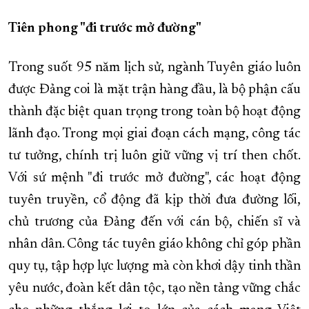
XÂY DỰNG KHÁNH HÒA TRỞ THÀNH THÀNH PHỐ TRỰC THUỘC 
Tiên phong "đi trước mở đường"
ĐẠI HỘI ĐẢNG CÁC CẤP
TRANG CHỦ
VỀ BÁO KHÁNH HÒA
Trong suốt 95 năm lịch sử, ngành Tuyên giáo luôn
được Đảng coi là mặt trận hàng đầu, là bộ phận cấu
thành đặc biệt quan trọng trong toàn bộ hoạt động
lãnh đạo. Trong mọi giai đoạn cách mạng, công tác
tư tưởng, chính trị luôn giữ vững vị trí then chốt.
Với sứ mệnh "đi trước mở đường", các hoạt động
tuyên truyền, cổ động đã kịp thời đưa đường lối,
chủ trương của Đảng đến với cán bộ, chiến sĩ và
nhân dân. Công tác tuyên giáo không chỉ góp phần
quy tụ, tập hợp lực lượng mà còn khơi dậy tinh thần
yêu nước, đoàn kết dân tộc, tạo nền tảng vững chắc