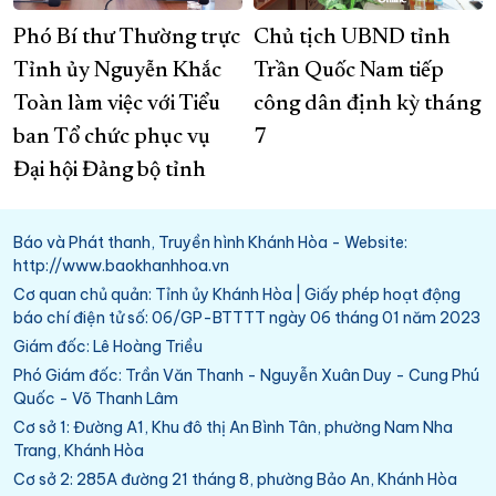
Phó Bí thư Thường trực
Chủ tịch UBND tỉnh
Tỉnh ủy Nguyễn Khắc
Trần Quốc Nam tiếp
Toàn làm việc với Tiểu
công dân định kỳ tháng
ban Tổ chức phục vụ
7
Đại hội Đảng bộ tỉnh
Báo và Phát thanh, Truyền hình Khánh Hòa - Website:
http://www.baokhanhhoa.vn
Cơ quan chủ quản: Tỉnh ủy Khánh Hòa | Giấy phép hoạt động
báo chí điện tử số: 06/GP-BTTTT ngày 06 tháng 01 năm 2023
Giám đốc: Lê Hoàng Triều
Phó Giám đốc: Trần Văn Thanh - Nguyễn Xuân Duy - Cung Phú
Quốc - Võ Thanh Lâm
Cơ sở 1: Đường A1, Khu đô thị An Bình Tân, phường Nam Nha
Trang, Khánh Hòa
Cơ sở 2: 285A đường 21 tháng 8, phường Bảo An, Khánh Hòa